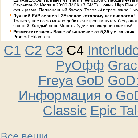
L2NAME.COM Новый PVP High Five x1500 с продвинуты
Открытие 24 Июля в 20:00 (МСК +3 GMT). Новый High Five 
функциями. Полноценный бафер. Топовый персонаж за 1 ча
Лучший PVP сервер L2Essence которому нет аналогов!
Только у нас всего можно добиться игровым путем без донат
честной! Каждый день Монеты Удачи за владение замком!
Разместите здесь Ваше объявление от 5,39 у.е. за клик
Promo-Reklama.ru
C1
C2
C3
C4
Interlud
РуОфф
Graci
Freya
GoD
GoD:
Информация о GoD
Classic
Epic Ta
Все вещи