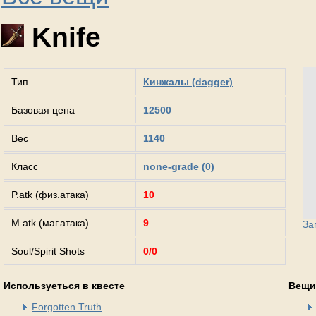
Knife
Тип
Кинжалы (dagger)
Базовая цена
12500
Вес
1140
Класс
none-grade (0)
P.atk (физ.атака)
10
M.atk (маг.атака)
9
За
Soul/Spirit Shots
0/0
Используеться в квесте
Вещи
Forgotten Truth