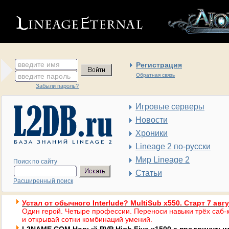
введите имя
Регистрация
введите пароль
Обратная связь
Забыли пароль?
Игровые серверы
Новости
Хроники
Lineage 2 по-русски
Мир Lineage 2
Поиск по сайту
Статьи
Расширенный поиск
Устал от обычного Interlude? MultiSub x550. Старт 7 авг
Один герой. Четыре профессии. Переноси навыки трёх саб-к
и открывай сотни комбинаций умений.