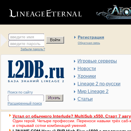
введите имя
Регистрация
введите пароль
Обратная связь
Забыли пароль?
Игровые серверы
Новости
Хроники
Lineage 2 по-русски
Мир Lineage 2
Поиск по сайту
Статьи
Расширенный поиск
Устал от обычного Interlude? MultiSub x550. Старт 7 авг
Один герой. Четыре профессии. Переноси навыки трёх саб-к
и открывай сотни комбинаций умений.