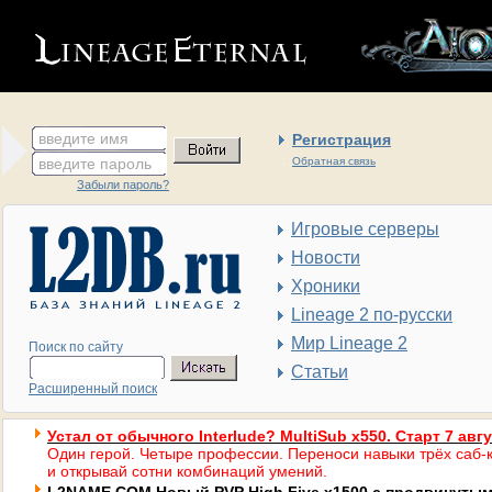
введите имя
Регистрация
введите пароль
Обратная связь
Забыли пароль?
Игровые серверы
Новости
Хроники
Lineage 2 по-русски
Мир Lineage 2
Поиск по сайту
Статьи
Расширенный поиск
Устал от обычного Interlude? MultiSub x550. Старт 7 авг
Один герой. Четыре профессии. Переноси навыки трёх саб-к
и открывай сотни комбинаций умений.