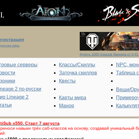
егистрация
ратная связь
Купить 1000 показов баннера от 0,41 
гровые серверы
Классы/Скиллы
NPC, мон
овости
Заточка скиллов
Таблица 
роники
Квесты
ineage 2 по-русски
Вещи/Ор
ир Lineage 2
Карты мира
Примеро
татьи
Манор
Калькуля
tiSub x550. Старт 7 августа
реноси навыки трёх саб-классов на основу, создавай уникальный б
ий.