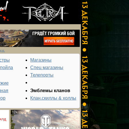
у.е.
стры
Магазины
спойла
Спец магазины
Телепорты
ужие
чная
Эмблемы кланов
тор
Клан.скиллы & холлы
илд