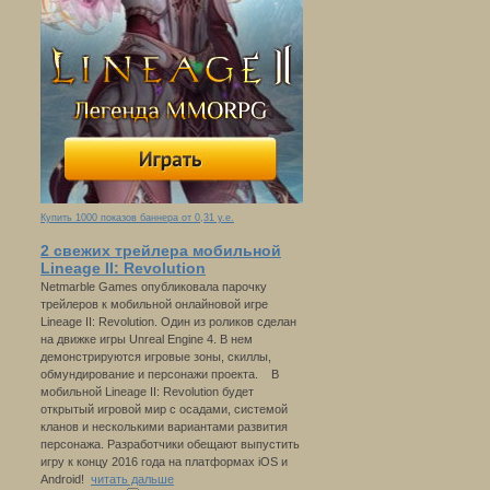
Купить 1000 показов баннера от 0,31 у.е.
2 свежих трейлера мобильной
Lineage II: Revolution
Netmarble Games опубликовала парочку
трейлеров к мобильной онлайновой игре
Lineage II: Revolution. Один из роликов сделан
на движке игры Unreal Engine 4. В нем
демонстрируются игровые зоны, скиллы,
обмундирование и персонажи проекта. В
мобильной Lineage II: Revolution будет
открытый игровой мир с осадами, системой
кланов и несколькими вариантами развития
персонажа. Разработчики обещают выпустить
игру к концу 2016 года на платформах iOS и
Android!
читать дальше