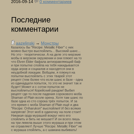
2016-09-14
0 комментариев
Последние
комментарии
aazelinski
→
Монстры
Казалось бы "Recipe: Metallic Fiber" с них
можно быстро выспойлить... Высокий шанс...
Но это - теоретически. А на деле это мерзкие
мобы в мерзком окружении и они плюют на то
что Elven Elder бафала антиоравляющий баф
и при попытке спойла на тебя накидывается
орда агров и социалов и находятся они в
неудобной локации. Вобщем, я плюнул на
попытки выспойлить с этих тварей этот
рецепт (тем более что если шанс в базе - одна
из одинадцати попыток, то это не значит так и
будет! Может и с сотни попыток не
выспойлиться! Корейский рандом! Выбил
рецепт где-то после падения сорокового моба
Shaman of Plain возле орена. Хотя там шанс по
базе одна из сто сорока трёх попыток. И за
это время с моба Shaman of Plain ещё и два
"Recipe: Oriharukon" выспойлил! И без всяких
напрягов! Этот моб в одиночку на поле стоит!
Никакая орда мурашей вокруг него его
спойлить и бить не мешает! И он всего лишь
на три левела выше этого мураша и при этом
не отравляет! Лучше "Recipe: Metallic Fiber" не
с мураша спойлить, а с шамана выбивать!