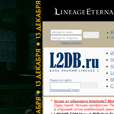
введите имя
Р
введите пароль
Об
Забыли пароль?
И
Н
Х
L
М
Поиск по сайту
С
Расширенный поиск
Устал от обычного Interlude? Mul
Один герой. Четыре профессии. Пе
и открывай сотни комбинаций умен