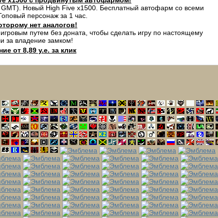
ve x1500 с продвинутым автофармом!
 GMT). Новый High Five x1500. Бесплатный автофарм со всеми
оповый персонаж за 1 час.
оторому нет аналогов!
 игровым путем без доната, чтобы сделать игру по настоящему
и за владение замком!
е от 8,89 у.е. за клик