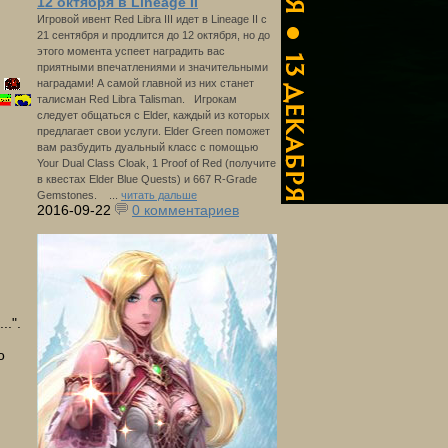
12 октября в Lineage II
Игровой ивент Red Libra III идет в Lineage II с
21 сентября и продлится до 12 октября, но до
этого момента успеет наградить вас
приятными впечатлениями и значительными
наградами! А самой главной из них станет
талисман Red Libra Talisman. Игрокам
следует общаться с Elder, каждый из которых
предлагает свои услуги. Elder Green поможет
вам разбудить дуальный класс с помощью
Your Dual Class Cloak, 1 Proof of Red (получите
в квестах Elder Blue Quests) и 667 R-Grade
Gemstones. ...
читать дальше
2016-09-22
0 комментариев
.".
о