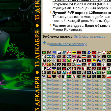
L2NAME.COM Новый PVP High Fi
Открытие 24 Июля в 20:00 (МСК +3
функциями. Полноценный бафер. Т
Лучший PVP сервер L2Essence к
Только у нас всего можно добиться
честной! Каждый день Монеты Удач
Разместите здесь Ваше объявлени
Promo-Reklama.ru
Эмблемы кланов
Эмблемы альянсов
+
Добавить свою эмблему!