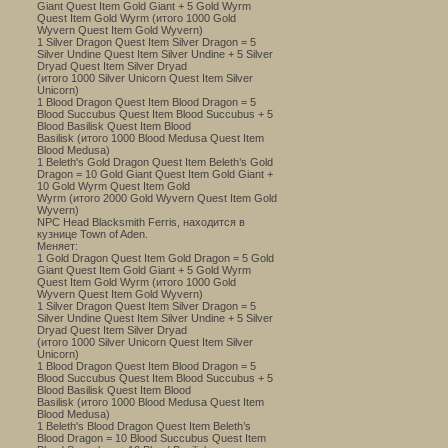
Giant Quest Item Gold Giant + 5 Gold Wyrm
Quest Item Gold Wyrm (итого 1000 Gold
Wyvern Quest Item Gold Wyvern)
1 Silver Dragon Quest Item Silver Dragon = 5
Silver Undine Quest Item Silver Undine + 5 Silver
Dryad Quest Item Silver Dryad
(итого 1000 Silver Unicorn Quest Item Silver
Unicorn)
1 Blood Dragon Quest Item Blood Dragon = 5
Blood Succubus Quest Item Blood Succubus + 5
Blood Basilisk Quest Item Blood
Basilisk (итого 1000 Blood Medusa Quest Item
Blood Medusa)
1 Beleth's Gold Dragon Quest Item Beleth’s Gold
Dragon = 10 Gold Giant Quest Item Gold Giant +
10 Gold Wyrm Quest Item Gold
Wyrm (итого 2000 Gold Wyvern Quest Item Gold
Wyvern)
NPC Head Blacksmith Ferris, находится в
кузнице Town of Aden.
Меняет:
1 Gold Dragon Quest Item Gold Dragon = 5 Gold
Giant Quest Item Gold Giant + 5 Gold Wyrm
Quest Item Gold Wyrm (итого 1000 Gold
Wyvern Quest Item Gold Wyvern)
1 Silver Dragon Quest Item Silver Dragon = 5
Silver Undine Quest Item Silver Undine + 5 Silver
Dryad Quest Item Silver Dryad
(итого 1000 Silver Unicorn Quest Item Silver
Unicorn)
1 Blood Dragon Quest Item Blood Dragon = 5
Blood Succubus Quest Item Blood Succubus + 5
Blood Basilisk Quest Item Blood
Basilisk (итого 1000 Blood Medusa Quest Item
Blood Medusa)
1 Beleth's Blood Dragon Quest Item Beleth’s
Blood Dragon = 10 Blood Succubus Quest Item