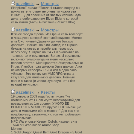
aazelinski
→
Монстры
SleepKnoT писал: "После 4 станов подряд вы
понимаете, что вам не очень то нужна эта
книга". - Для спасения от частых станов надо
делать себе сапортом Elven Elder у которой
есть магия (Баф) Антистана (Резист Шок).
aazelinski
→
Монстры
Южнее города Орена. Из Орена есть телепорт
в локацию в которой этот моб водится. Можно
и из Охотничьей Деревни до неё быстро
добежать. Бежать на Юго-Запад. Из Гирана
бежать на север и перебегать через мост
через реку. Я играю на С4 х1 и экономлю на
телепортах и соулшотах. Бегаю. И соулшоты
включаю только когда на меня несколько
персов агрятся. Мне нравятся Экстремальные
Игры. У мобов тоже должны быть шансы! А на
некоторых серверах РБ на изи в одно окно
убивают. Это не крутая MMORPG-игра, а
казуалка для маленьких девочек. Ровные
парни в такое (и используя соулшоты без
нужды) не играют.
aazelinski
→
Квесты
19 февраля 2009 года Гость писал: "нет
обмена монеты Gold Wyrm необходимой для
повышения до 1го уровня. У КОГО ЕЁ
ВЫМЕНЯТЬ МОЖНО? Другие НПС имеющие
дело с монетами её не меняют." Для тех кто,
подобно ему, столкнулся с той же проблемой,
подсказываю:
NPC Warehouse Keeper Collob, находится в
Town of Giran возле Armor Shop.
Меняет:
1 Gold Dragon Quest Item Gold Dragon = 5 Gold