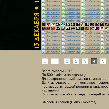
1
←
1
2
3
4
5
Всего эмблем 20152
По 500 эмблем на странице.
Для сохранения эмблемы на компьютере, 
Если вы считаете, что иконка противоре
противоречит Вашей религии и т.д.), про
нарушении.
Огромное спасибо серверу LineageII.ru 
Эмблемы кланов (Clans Emblems)