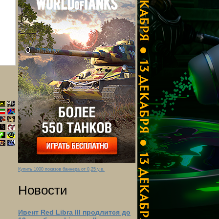
Купить 1000 показов баннера от 0,25 у.е.
Новости
Ивент Red Libra III продлится до