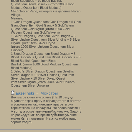
Blood Succubus + 10 Blood Basilisk
Quest Item Blood Basilisk (итого 2000 Blood
Medusa Quest Item Blood Medusa)
NPC Grocer Pano, находится в деревне Floran
Village.
Меняет:
1 Gold Dragon Quest Item Gold Dragon = 5 Gold
Giant Quest Item Gold Giant + 5 Gold Wyrm
Quest Item Gold Wyrm (итого 1000 Gold
Wyvern Quest Item Gold Wyvern)
1 Silver Dragon Quest Item Silver Dragon = 5
Silver Undine Quest Item Silver Undine + 5 Silver
Dryad Quest Item Silver Dryad
(итого 1000 Silver Unicorn Quest Item Silver
Unicorn)
1 Blood Dragon Quest Item Blood Dragon = 5
Blood Succubus Quest Item Blood Succubus + 5
Blood Basilisk Quest Item Blood
Basilisk (итого 1000 Blood Medusa Quest Item
Blood Medusa)
1 Beleth's Silver Dragon Quest Item Beleth’s
Silver Dragon = 10 Silver Undine Quest Item
Silver Undine + 10 Silver Dryad Quest
Item Silver Dryad (итого 2000 Silver Unicorn
Quest Item Silver Unicorn)
aazelinski
→
Монстры
Для магов книги мусорные (На 10 секунд
внушает страх врагу и обращает его в бегство
и успокаивает окружающих врагов, и они
теряют желание нападать). Не особо полезны.
А вот для орков увеличитьФизическую Защиту
на расходуя MP во время действия умения -
может быть полезным. На этих мобов надо
зергом ходить.