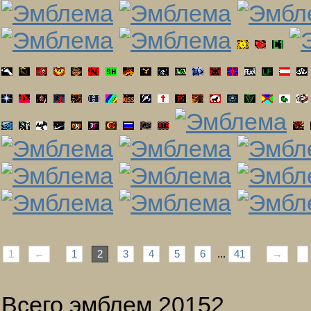
1
←
1
2
3
4
5
6
...
41
→
Всего эмблем 20152