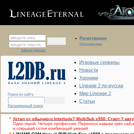
введите имя
Регистрация
введите пароль
Обратная связь
Забыли пароль?
Игровые серверы
Новости
Хроники
Lineage 2 по-русски
Мир Lineage 2
Поиск по сайту
Статьи
Расширенный поиск
Устал от обычного Interlude? MultiSub x550. Старт 7 авг
Один герой. Четыре профессии. Переноси навыки трёх саб-к
и открывай сотни комбинаций умений.