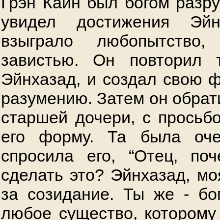
Грэн Каин был богом разру
увидел достижения Эй
взыграло любопытство
завистью. Он повторил 
Эйнхазад, и создал свою ф
разумению. Затем он обрат
старшей дочери, с просьбо
его форму. Та была оч
спросила его, “Отец, по
сделать это? Эйнхазад, мо
за созидание. Ты же - бо
любое существо, которому