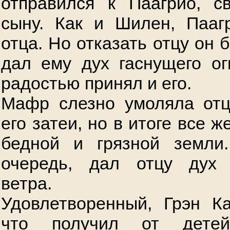
отправился к Паагрио, с
сыну. Как и Шилен, Пааг
отца. Но отказать отцу он б
дал ему дух гаснущего ог
радостью принял и его.
Мафр слезно умоляла отц
его затеи, но в итоге все ж
бедной и грязной земли
очередь, дал отцу дух 
ветра.
Удовлетворенный, Грэн К
что получил от детей