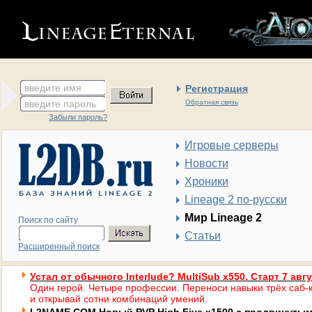
введите имя
Регистрация
введите пароль
Обратная связь
Забыли пароль?
Игровые серверы
Новости
Хроники
Lineage 2 по-русски
Мир Lineage 2
Поиск по сайту
Статьи
Расширенный поиск
Устал от обычного Interlude? MultiSub x550. Старт 7 авг
Один герой. Четыре профессии. Переноси навыки трёх саб-к
и открывай сотни комбинаций умений.