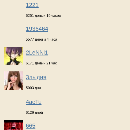
1221
6251 день и 19 часов
1936464
5577 дней и 4 часа
2LeNNi1
6171 день и 21 час
3лыдня
5003 дня
4acTu
6126 дней
665