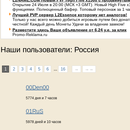
L2NAME.COM Новый PVP High Five x1500 с продвинуты
Открытие 24 Июля в 20:00 (МСК +3 GMT). Новый High Five 
функциями. Полноценный бафер. Топовый персонаж за 1 ча
Лучший PVP сервер L2Essence которому нет аналогов!
Только у нас всего можно добиться игровым путем без донат
честной! Каждый день Монеты Удачи за владение замком!
Разместите здесь Ваше объявление от 6,24 у.е. за клик
Promo-Reklama.ru
Наши пользователи: Россия
1
2
3
4
5
6
...
16
→
→→
00Den00
5774 дня и 7 часов
01RuS
5978 дней и 10 часов