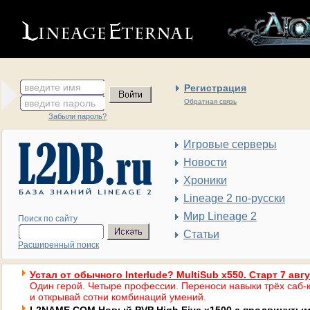
введите имя
Регистрация
введите пароль
Обратная связь
Забыли пароль?
Игровые серверы
Новости
Хроники
Lineage 2 по-русски
Мир Lineage 2
Поиск по сайту
Статьи
Расширенный поиск
Устал от обычного Interlude? MultiSub x550. Старт 7 авг
Один герой. Четыре профессии. Переноси навыки трёх саб-к
и открывай сотни комбинаций умений.