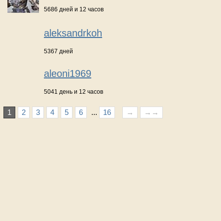
5686 дней и 12 часов
aleksandrkoh
5367 дней
aleoni1969
5041 день и 12 часов
1
2
3
4
5
6
...
16
→
→→