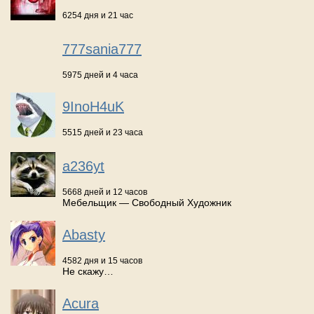
6254 дня и 21 час
777sania777
5975 дней и 4 часа
9InoH4uK
5515 дней и 23 часа
a236yt
5668 дней и 12 часов
Мебельщик — Свободный Художник
Abasty
4582 дня и 15 часов
Не скажу…
Acura