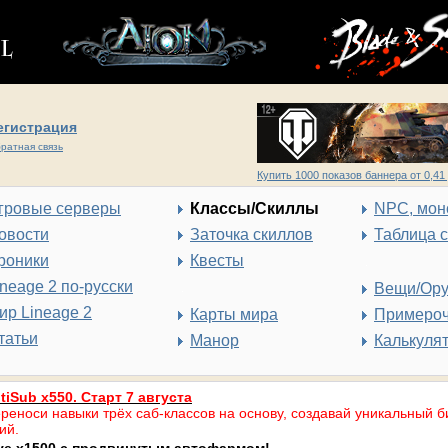
егистрация
ратная связь
Купить 1000 показов баннера от 0,41 
гровые серверы
Классы/Скиллы
NPC, мон
овости
Заточка скиллов
Таблица 
роники
Квесты
ineage 2 по-русски
Вещи/Ор
ир Lineage 2
Карты мира
Примеро
татьи
Манор
Калькуля
tiSub x550. Старт 7 августа
реноси навыки трёх саб-классов на основу, создавай уникальный б
ий.