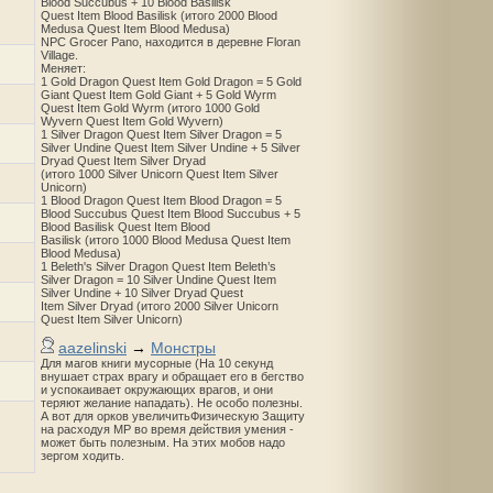
Blood Succubus + 10 Blood Basilisk
Quest Item Blood Basilisk (итого 2000 Blood
Medusa Quest Item Blood Medusa)
NPC Grocer Pano, находится в деревне Floran
Village.
Меняет:
1 Gold Dragon Quest Item Gold Dragon = 5 Gold
Giant Quest Item Gold Giant + 5 Gold Wyrm
Quest Item Gold Wyrm (итого 1000 Gold
Wyvern Quest Item Gold Wyvern)
1 Silver Dragon Quest Item Silver Dragon = 5
Silver Undine Quest Item Silver Undine + 5 Silver
Dryad Quest Item Silver Dryad
(итого 1000 Silver Unicorn Quest Item Silver
Unicorn)
1 Blood Dragon Quest Item Blood Dragon = 5
Blood Succubus Quest Item Blood Succubus + 5
Blood Basilisk Quest Item Blood
Basilisk (итого 1000 Blood Medusa Quest Item
Blood Medusa)
1 Beleth's Silver Dragon Quest Item Beleth’s
Silver Dragon = 10 Silver Undine Quest Item
Silver Undine + 10 Silver Dryad Quest
Item Silver Dryad (итого 2000 Silver Unicorn
Quest Item Silver Unicorn)
aazelinski
→
Монстры
Для магов книги мусорные (На 10 секунд
внушает страх врагу и обращает его в бегство
и успокаивает окружающих врагов, и они
теряют желание нападать). Не особо полезны.
А вот для орков увеличитьФизическую Защиту
на расходуя MP во время действия умения -
может быть полезным. На этих мобов надо
зергом ходить.