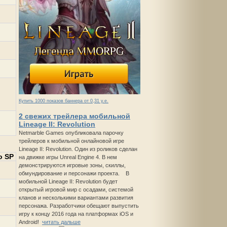
Купить 1000 показов баннера от 0,31 у.е.
2 свежих трейлера мобильной
Lineage II: Revolution
Netmarble Games опубликовала парочку
трейлеров к мобильной онлайновой игре
Lineage II: Revolution. Один из роликов сделан
о SP
на движке игры Unreal Engine 4. В нем
демонстрируются игровые зоны, скиллы,
обмундирование и персонажи проекта. В
мобильной Lineage II: Revolution будет
открытый игровой мир с осадами, системой
кланов и несколькими вариантами развития
персонажа. Разработчики обещают выпустить
игру к концу 2016 года на платформах iOS и
Android!
читать дальше