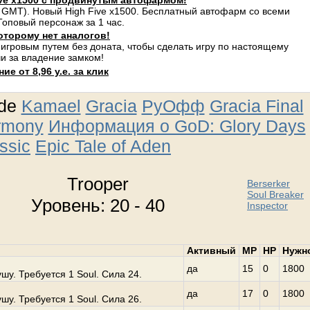
ve x1500 с продвинутым автофармом!
 GMT). Новый High Five x1500. Бесплатный автофарм со всеми
оповый персонаж за 1 час.
оторому нет аналогов!
 игровым путем без доната, чтобы сделать игру по настоящему
и за владение замком!
е от 8,96 у.е. за клик
ude
Kamael
Gracia
РуОфф
Gracia Final
rmony
Информация о GoD: Glory Days
ssic
Epic Tale of Aden
Trooper
Berserker
Soul Breaker
Уровень: 20 - 40
Inspector
Активный
MP
HP
Нужн
да
15
0
1800
у. Требуется 1 Soul. Сила 24.
да
17
0
1800
у. Требуется 1 Soul. Сила 26.