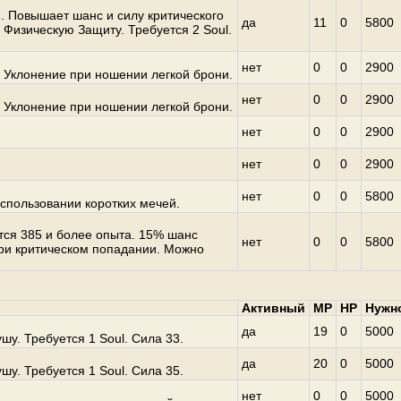
 Повышает шанс и силу критического
да
11
0
5800
Физическую Защиту. Требуется 2 Soul.
нет
0
0
2900
 Уклонение при ношении легкой брони.
нет
0
0
2900
 Уклонение при ношении легкой брони.
нет
0
0
2900
нет
0
0
2900
нет
0
0
5800
спользовании коротких мечей.
тся 385 и более опыта. 15% шанс
нет
0
0
5800
ри критическом попадании. Можно
Активный
MP
HP
Нужн
да
19
0
5000
у. Требуется 1 Soul. Сила 33.
да
20
0
5000
у. Требуется 1 Soul. Сила 35.
нет
0
0
5000