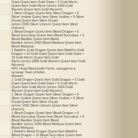
Giant Quest Item Gold Giant + 5 Gold Wyrm
Quest Item Gold Wyrm (итого 1000 Gold
Wyvern Quest Item Gold Wyvern)
1 Silver Dragon Quest Item Silver Dragon = 5
Silver Undine Quest Item Silver Undine + 5 Silver
Dryad Quest Item Silver Dryad
(итого 1000 Silver Unicorn Quest Item Silver
Unicorn)
1 Blood Dragon Quest Item Blood Dragon = 5
Blood Succubus Quest Item Blood Succubus + 5
Blood Basilisk Quest Item Blood
Basilisk (итого 1000 Blood Medusa Quest Item
Blood Medusa)
1 Beleth's Gold Dragon Quest Item Beleth’s Gold
Dragon = 10 Gold Giant Quest Item Gold Giant +
10 Gold Wyrm Quest Item Gold
Wyrm (итого 2000 Gold Wyvern Quest Item Gold
Wyvern)
NPC Head Blacksmith Ferris, находится в
кузнице Town of Aden.
Меняет:
1 Gold Dragon Quest Item Gold Dragon = 5 Gold
Giant Quest Item Gold Giant + 5 Gold Wyrm
Quest Item Gold Wyrm (итого 1000 Gold
Wyvern Quest Item Gold Wyvern)
1 Silver Dragon Quest Item Silver Dragon = 5
Silver Undine Quest Item Silver Undine + 5 Silver
Dryad Quest Item Silver Dryad
(итого 1000 Silver Unicorn Quest Item Silver
Unicorn)
1 Blood Dragon Quest Item Blood Dragon = 5
Blood Succubus Quest Item Blood Succubus + 5
Blood Basilisk Quest Item Blood
Basilisk (итого 1000 Blood Medusa Quest Item
Blood Medusa)
1 Beleth's Blood Dragon Quest Item Beleth’s
Blood Dragon = 10 Blood Succubus Quest Item