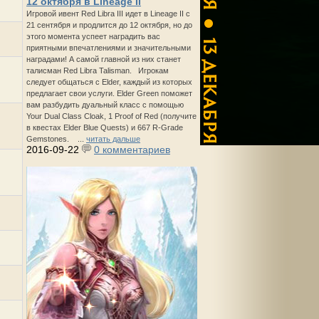
12 октября в Lineage II
Игровой ивент Red Libra III идет в Lineage II с
21 сентября и продлится до 12 октября, но до
этого момента успеет наградить вас
приятными впечатлениями и значительными
наградами! А самой главной из них станет
талисман Red Libra Talisman. Игрокам
следует общаться с Elder, каждый из которых
предлагает свои услуги. Elder Green поможет
вам разбудить дуальный класс с помощью
Your Dual Class Cloak, 1 Proof of Red (получите
в квестах Elder Blue Quests) и 667 R-Grade
Gemstones. ...
читать дальше
2016-09-22
0 комментариев