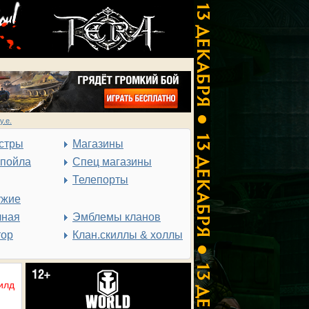
у.е.
стры
Магазины
спойла
Спец магазины
Телепорты
ужие
чная
Эмблемы кланов
тор
Клан.скиллы & холлы
илд