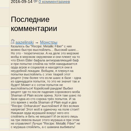
2016-09-14
0 комментариев
Последние
комментарии
aazelinski
→
Монстры
Казалось бы "Recipe: Metallic Fiber" с них
можно быстро выспойлить... Высокий шанс...
Но это - теоретически. А на деле это мерзкие
мобы в мерзком окружении и они плюют на то
что Elven Elder бафала антиоравляющий баф
и при попытке спойла на тебя накидывается
орда агров и социалов и находятся они в
неудобной локации. Вобщем, я плюнул на
попытки выспойлить с этих тварей этот
рецепт (тем более что если шанс в базе - одна
из одинадцати попыток, то это не значит так и
будет! Может и с сотни попыток не
выспойлиться! Корейский рандом! Выбил
рецепт где-то после падения сорокового моба
Shaman of Plain возле орена. Хотя там шанс по
базе одна из сто сорока трёх попыток. И за
это время с моба Shaman of Plain ещё и два
"Recipe: Oriharukon" выспойлил! И без всяких
напрягов! Этот моб в одиночку на поле стоит!
Никакая орда мурашей вокруг него его
спойлить и бить не мешает! И он всего лишь
на три левела выше этого мураша и при этом
не отравляет! Лучше "Recipe: Metallic Fiber" не
с мураша спойлить, а с шамана выбивать!