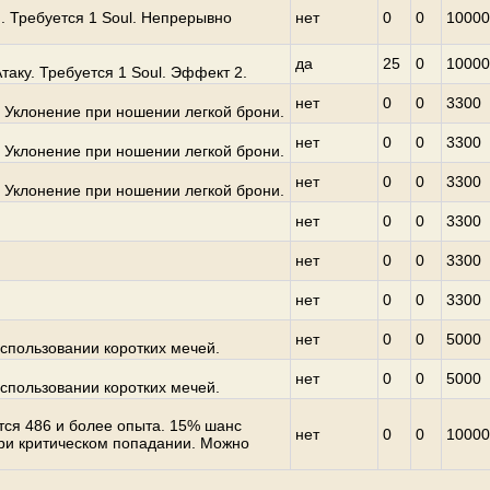
 Требуется 1 Soul. Непрерывно
нет
0
0
10000
да
25
0
10000
аку. Требуется 1 Soul. Эффект 2.
нет
0
0
3300
 Уклонение при ношении легкой брони.
нет
0
0
3300
 Уклонение при ношении легкой брони.
нет
0
0
3300
 Уклонение при ношении легкой брони.
нет
0
0
3300
нет
0
0
3300
нет
0
0
3300
нет
0
0
5000
спользовании коротких мечей.
нет
0
0
5000
спользовании коротких мечей.
тся 486 и более опыта. 15% шанс
нет
0
0
10000
ри критическом попадании. Можно