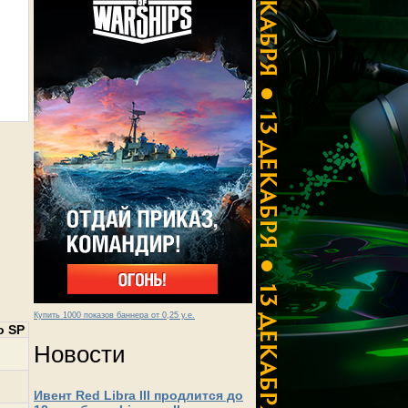
Купить 1000 показов баннера от 0,25 у.е.
о SP
Новости
Ивент Red Libra III продлится до