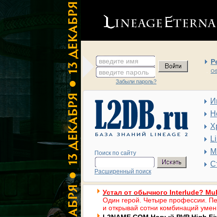
введите имя
Р
введите пароль
Об
Забыли пароль?
И
Н
Х
L
М
Поиск по сайту
С
Расширенный поиск
Устал от обычного Interlude? Mul
Один герой. Четыре профессии. Пе
и открывай сотни комбинаций умен