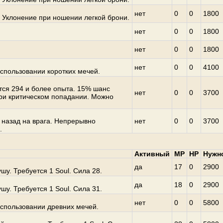
нет
0
0
1800
 Уклонение при ношении легкой брони.
нет
0
0
1800
нет
0
0
1800
нет
0
0
4100
спользовании коротких мечей.
тся 294 и более опыта. 15% шанс
нет
0
0
3700
ри критическом попадании. Можно
 назад на врага. Непрерывно
нет
0
0
3700
.
Активный
MP
HP
Нужн
да
17
0
2900
у. Требуется 1 Soul. Сила 28.
да
18
0
2900
у. Требуется 1 Soul. Сила 31.
нет
0
0
5800
спользовании древних мечей.