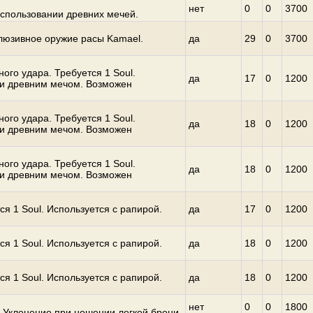
нет
0
0
3700
спользовании древних мечей.
люзивное оружие расы Kamael.
да
29
0
3700
ого удара. Требуется 1 Soul.
да
17
0
1200
ли древним мечом. Возможен
ого удара. Требуется 1 Soul.
да
18
0
1200
ли древним мечом. Возможен
ого удара. Требуется 1 Soul.
да
18
0
1200
ли древним мечом. Возможен
ся 1 Soul. Используется с рапирой.
да
17
0
1200
ся 1 Soul. Используется с рапирой.
да
18
0
1200
ся 1 Soul. Используется с рапирой.
да
18
0
1200
нет
0
0
1800
 Уклонение при ношении легкой брони.