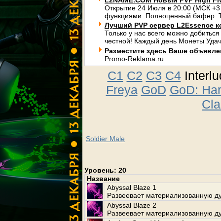
L2NAME.COM Новый PVP High Fi
Открытие 24 Июля в 20:00 (МСК +3
функциями. Полноценный бафер. Т
Лучший PVP сервер L2Essence к
Только у нас всего можно добиться
честной! Каждый день Монеты Удач
Разместите здесь Ваше объявлени
Promo-Reklama.ru
C1
C2
C3
C4
Interl
Freya
GoD
GoD: Ha
Cla
Soldier Male
Уровень: 20
Название
Abyssal Blaze 1
Развеевает материализованную душ
Abyssal Blaze 2
Развеевает материализованную душ