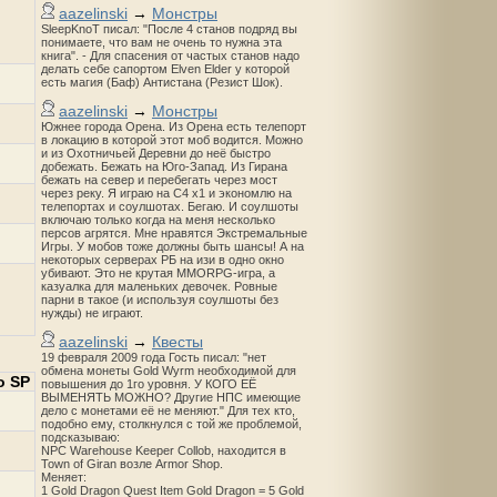
aazelinski
→
Монстры
SleepKnoT писал: "После 4 станов подряд вы
понимаете, что вам не очень то нужна эта
книга". - Для спасения от частых станов надо
делать себе сапортом Elven Elder у которой
есть магия (Баф) Антистана (Резист Шок).
aazelinski
→
Монстры
Южнее города Орена. Из Орена есть телепорт
в локацию в которой этот моб водится. Можно
и из Охотничьей Деревни до неё быстро
добежать. Бежать на Юго-Запад. Из Гирана
бежать на север и перебегать через мост
через реку. Я играю на С4 х1 и экономлю на
телепортах и соулшотах. Бегаю. И соулшоты
включаю только когда на меня несколько
персов агрятся. Мне нравятся Экстремальные
Игры. У мобов тоже должны быть шансы! А на
некоторых серверах РБ на изи в одно окно
убивают. Это не крутая MMORPG-игра, а
казуалка для маленьких девочек. Ровные
парни в такое (и используя соулшоты без
нужды) не играют.
aazelinski
→
Квесты
19 февраля 2009 года Гость писал: "нет
обмена монеты Gold Wyrm необходимой для
о SP
повышения до 1го уровня. У КОГО ЕЁ
ВЫМЕНЯТЬ МОЖНО? Другие НПС имеющие
дело с монетами её не меняют." Для тех кто,
подобно ему, столкнулся с той же проблемой,
подсказываю:
NPC Warehouse Keeper Collob, находится в
Town of Giran возле Armor Shop.
Меняет:
1 Gold Dragon Quest Item Gold Dragon = 5 Gold