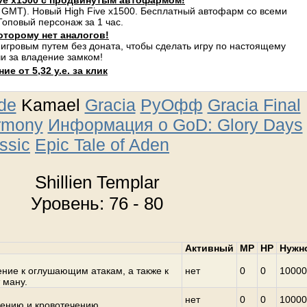
ve x1500 с продвинутым автофармом!
 GMT). Новый High Five x1500. Бесплатный автофарм со всеми
оповый персонаж за 1 час.
оторому нет аналогов!
 игровым путем без доната, чтобы сделать игру по настоящему
и за владение замком!
е от 5,32 у.е. за клик
ude
Kamael
Gracia
РуОфф
Gracia Final
rmony
Информация о GoD: Glory Days
ssic
Epic Tale of Aden
Shillien Templar
Уровень: 76 - 80
Активный
MP
HP
Нужн
ние к оглушающим атакам, а также к
нет
0
0
10000
 ману.
нет
0
0
10000
ению и кровотечению.