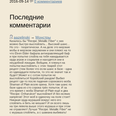
2016-09-14
0 комментариев
Последние
комментарии
aazelinski
→
Монстры
Казалось бы "Recipe: Metallic Fiber" с них
можно быстро выспойлить... Высокий шанс...
Но это - теоретически. А на деле это мерзкие
мобы в мерзком окружении и они плюют на то
что Elven Elder бафала антиоравляющий баф
и при попытке спойла на тебя накидывается
орда агров и социалов и находятся они в
неудобной локации. Вобщем, я плюнул на
попытки выспойлить с этих тварей этот
рецепт (тем более что если шанс в базе - одна
из одинадцати попыток, то это не значит так и
будет! Может и с сотни попыток не
выспойлиться! Корейский рандом! Выбил
рецепт где-то после падения сорокового моба
Shaman of Plain возле орена. Хотя там шанс по
базе одна из сто сорока трёх попыток. И за
это время с моба Shaman of Plain ещё и два
"Recipe: Oriharukon" выспойлил! И без всяких
напрягов! Этот моб в одиночку на поле стоит!
Никакая орда мурашей вокруг него его
спойлить и бить не мешает! И он всего лишь
на три левела выше этого мураша и при этом
не отравляет! Лучше "Recipe: Metallic Fiber" не
с мураша спойлить, а с шамана выбивать!