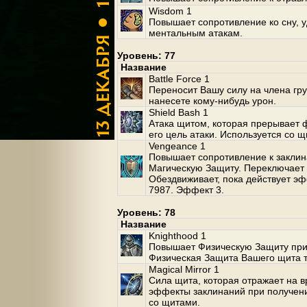
Wisdom 1
Повышает сопротивление ко сну, 
ментальным атакам.
Уровень: 77
Название
Battle Force 1
Переносит Вашу силу на члена гр
нанесете кому-нибудь урон.
Shield Bash 1
Атака щитом, которая прерывает ф
его цель атаки. Используется со щ
Vengeance 1
Повышает сопротивление к закли
Магическую Защиту. Переключает 
Обездвиживает, пока действует эф
7987. Эффект 3.
Уровень: 78
Название
Knighthood 1
Повышает Физическую Защиту при
Физическая Защита Вашего щита 
Magical Mirror 1
Сила щита, которая отражает на 
эффекты заклинаний при получени
со щитами.