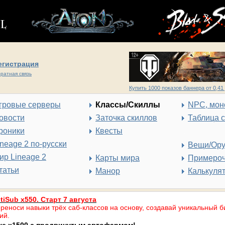
егистрация
ратная связь
Купить 1000 показов баннера от 0,41 
гровые серверы
Классы/Скиллы
NPC, мон
овости
Заточка скиллов
Таблица 
роники
Квесты
ineage 2 по-русски
Вещи/Ор
ир Lineage 2
Карты мира
Примеро
татьи
Манор
Калькуля
tiSub x550. Старт 7 августа
реноси навыки трёх саб-классов на основу, создавай уникальный б
ий.