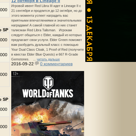
12 октября в Lineage II
Игровой ивент Red Libra III идет в Lineage II с
000
21 сентября и продлится до 12 октября, но до
этого момента успеет наградить вас
приятными впечатлениями и значительными
наградами! А самой главной из них станет
о SP
талисман Red Libra Talisman. Игрокам
следует общаться с Elder, каждый из которых
000
предлагает свои услуги. Elder Green поможет
вам разбудить дуальный класс с помощью
Your Dual Class Cloak, 1 Proof of Red (получите
000
в квестах Elder Blue Quests) и 667 R-Grade
Gemstones. ...
читать дальше
2016-09-22
0 комментариев
000
о SP
000
000