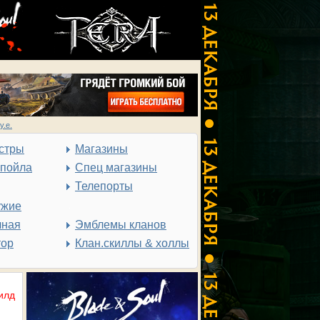
у.е.
стры
Магазины
спойла
Спец магазины
Телепорты
ужие
чная
Эмблемы кланов
тор
Клан.скиллы & холлы
илд