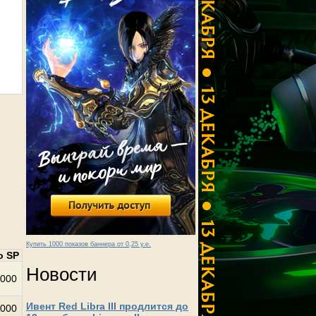
Купить 1000 показов баннера от 0,25 у.е.
о SP
Новости
000
Ивент Red Libra III продлится до
000