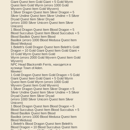
Giant Quest Item Gold Giant + 5 Gold Wyrm
Quest Item Gold Wyrm (итого 1000 Gold
Wyvern Quest Item Gold Wyvern)
1 Silver Dragon Quest Item Silver Dragon = 5
Silver Undine Quest Item Silver Undine + 5 Silver
Dryad Quest Item Silver Dryad
(итого 1000 Silver Unicorn Quest Item Silver
Unicorn)
1 Blood Dragon Quest Item Blood Dragon = 5
Blood Succubus Quest Item Blood Succubus + 5
Blood Basilisk Quest Item Blood
Basilisk (итого 1000 Blood Medusa Quest Item
Blood Medusa)
1 Beleth's Gold Dragon Quest Item Beleth’s Gold
Dragon = 10 Gold Giant Quest Item Gold Giant +
10 Gold Wyrm Quest Item Gold
Wyrm (итого 2000 Gold Wyvern Quest Item Gold
Wyvern)
NPC Head Blacksmith Ferris, находится в
кузнице Town of Aden.
Меняет:
1 Gold Dragon Quest Item Gold Dragon = 5 Gold
Giant Quest Item Gold Giant + 5 Gold Wyrm
Quest Item Gold Wyrm (итого 1000 Gold
Wyvern Quest Item Gold Wyvern)
1 Silver Dragon Quest Item Silver Dragon = 5
Silver Undine Quest Item Silver Undine + 5 Silver
Dryad Quest Item Silver Dryad
(итого 1000 Silver Unicorn Quest Item Silver
Unicorn)
1 Blood Dragon Quest Item Blood Dragon = 5
Blood Succubus Quest Item Blood Succubus + 5
Blood Basilisk Quest Item Blood
Basilisk (итого 1000 Blood Medusa Quest Item
Blood Medusa)
1 Beleth's Blood Dragon Quest Item Beleth’s
Blood Dragon = 10 Blood Succubus Quest Item