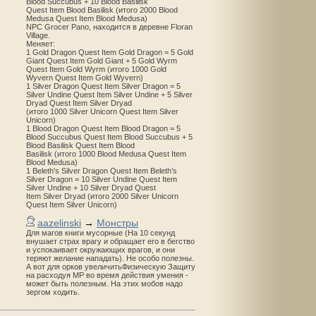
Blood Succubus + 10 Blood Basilisk
Quest Item Blood Basilisk (итого 2000 Blood
Medusa Quest Item Blood Medusa)
NPC Grocer Pano, находится в деревне Floran
Village.
Меняет:
1 Gold Dragon Quest Item Gold Dragon = 5 Gold
Giant Quest Item Gold Giant + 5 Gold Wyrm
Quest Item Gold Wyrm (итого 1000 Gold
Wyvern Quest Item Gold Wyvern)
1 Silver Dragon Quest Item Silver Dragon = 5
Silver Undine Quest Item Silver Undine + 5 Silver
Dryad Quest Item Silver Dryad
(итого 1000 Silver Unicorn Quest Item Silver
Unicorn)
1 Blood Dragon Quest Item Blood Dragon = 5
Blood Succubus Quest Item Blood Succubus + 5
Blood Basilisk Quest Item Blood
Basilisk (итого 1000 Blood Medusa Quest Item
Blood Medusa)
1 Beleth's Silver Dragon Quest Item Beleth’s
Silver Dragon = 10 Silver Undine Quest Item
Silver Undine + 10 Silver Dryad Quest
Item Silver Dryad (итого 2000 Silver Unicorn
Quest Item Silver Unicorn)
aazelinski
→
Монстры
Для магов книги мусорные (На 10 секунд
внушает страх врагу и обращает его в бегство
и успокаивает окружающих врагов, и они
теряют желание нападать). Не особо полезны.
А вот для орков увеличитьФизическую Защиту
на расходуя MP во время действия умения -
может быть полезным. На этих мобов надо
зергом ходить.