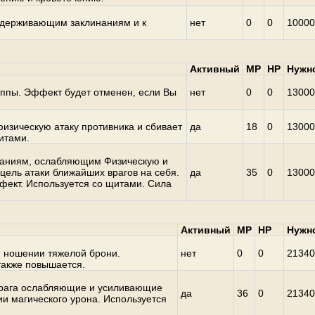
удерживающим заклинаниям и к
нет
0
0
10000
Активный
MP
HP
Нужн
уппы. Эффект будет отменен, если Вы
нет
0
0
13000
изическую атаку противника и сбивает
да
18
0
13000
итами.
наниям, ослабляющим Физическую и
цель атаки ближайших врагов на себя.
да
35
0
13000
фект. Используется со щитами. Сила
Активный
MP
HP
Нужн
 ношении тяжелой брони.
нет
0
0
21340
также повышается.
врага ослабляющие и усиливающие
да
36
0
21340
и магического урона. Используется