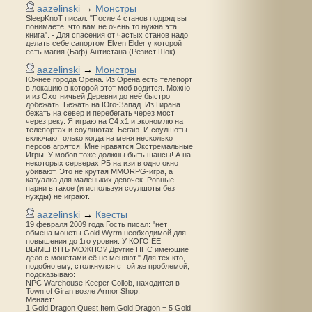
aazelinski
→
Монстры
SleepKnoT писал: "После 4 станов подряд вы
понимаете, что вам не очень то нужна эта
книга". - Для спасения от частых станов надо
делать себе сапортом Elven Elder у которой
есть магия (Баф) Антистана (Резист Шок).
aazelinski
→
Монстры
Южнее города Орена. Из Орена есть телепорт
в локацию в которой этот моб водится. Можно
и из Охотничьей Деревни до неё быстро
добежать. Бежать на Юго-Запад. Из Гирана
бежать на север и перебегать через мост
через реку. Я играю на С4 х1 и экономлю на
телепортах и соулшотах. Бегаю. И соулшоты
включаю только когда на меня несколько
персов агрятся. Мне нравятся Экстремальные
Игры. У мобов тоже должны быть шансы! А на
некоторых серверах РБ на изи в одно окно
убивают. Это не крутая MMORPG-игра, а
казуалка для маленьких девочек. Ровные
парни в такое (и используя соулшоты без
нужды) не играют.
aazelinski
→
Квесты
19 февраля 2009 года Гость писал: "нет
обмена монеты Gold Wyrm необходимой для
повышения до 1го уровня. У КОГО ЕЁ
ВЫМЕНЯТЬ МОЖНО? Другие НПС имеющие
дело с монетами её не меняют." Для тех кто,
подобно ему, столкнулся с той же проблемой,
подсказываю:
NPC Warehouse Keeper Collob, находится в
Town of Giran возле Armor Shop.
Меняет:
1 Gold Dragon Quest Item Gold Dragon = 5 Gold