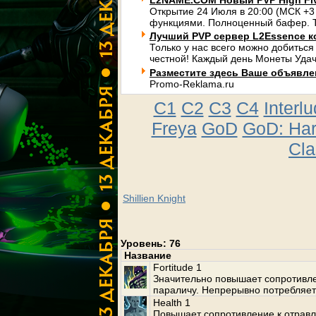
L2NAME.COM Новый PVP High Fi
Открытие 24 Июля в 20:00 (МСК +3
функциями. Полноценный бафер. Т
Лучший PVP сервер L2Essence к
Только у нас всего можно добиться
честной! Каждый день Монеты Удач
Разместите здесь Ваше объявлени
Promo-Reklama.ru
C1
C2
C3
C4
Interl
Freya
GoD
GoD: Ha
Cla
Shillien Knight
Уровень: 76
Название
Fortitude 1
Значительно повышает сопротивле
параличу. Непрерывно потребляет
Health 1
Повышает сопротивление к отравл