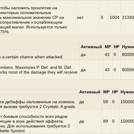
чтобы наложить проклятие на
 некоторые положительные
ть максимальное значение CP на
нет
0
1004
21340
т сопротивление к ослабляющим
ащей магии. Используется только
 75%.
Активный
MP
HP
Нужн
да
43
0
80000
h a certain chance when attacked.
members. Maximizes P. Def. and M. Def.
да
43
0
80000
rbs most of the damage they will receive
Активный
MP
HP
Нужно
все дебаффы наложенные на хозяина,
да
58
0
15000
 вызова требуется 2 Crystals: A grade.
т боевые способности всех рядом
оящие в зоне действия эффекта.
да
89
0
15000
ону. Для использования требуется 2
Battle Symbol.