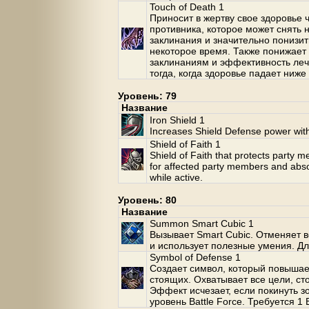
Touch of Death 1
Приносит в жертву свое здоровье 
противника, которое может снять
заклинания и значительно понизи
некоторое время. Также понижае
заклинаниям и эффективность леч
тогда, когда здоровье падает ниже
Уровень: 79
Название
Iron Shield 1
Increases Shield Defense power wit
Shield of Faith 1
Shield of Faith that protects party 
for affected party members and abso
while active.
Уровень: 80
Название
Summon Smart Cubic 1
Вызывает Smart Cubic. Отменяет 
и использует полезные умения. Для
Symbol of Defense 1
Создает символ, который повышае
стоящих. Охватывает все цели, ст
Эффект исчезает, если покинуть з
уровень Battle Force. Требуется 1 