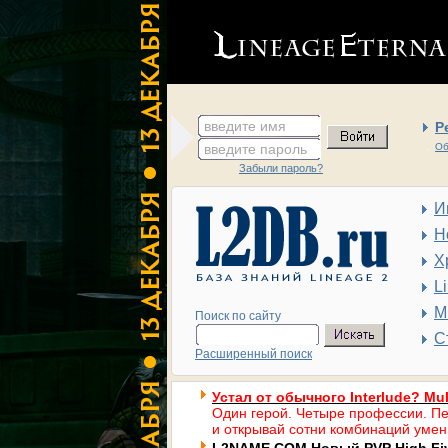
введите имя
Р
введите пароль
Об
Забыли пароль?
И
Н
Х
L
М
Поиск по сайту
С
Расширенный поиск
Устал от обычного Interlude? Mul
Один герой. Четыре профессии. Пе
и открывай сотни комбинаций умен