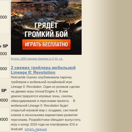
000
о SP
000
Купить 1000 показов баннера от 0,31 у.е.
2 свежих трейлера мобильной
000
Lineage II: Revolution
Netmarble Games опубликовала парочку
трейлеров к мобильной онлайновой игре
Lineage II: Revolution. Один из роликов сделан
 SP
на движке игры Unreal Engine 4. В нем
демонстрируются игровые зоны, скиллы,
0000
обмундирование и персонажи проекта. В
мобильной Lineage II: Revolution будет
открытый игровой мир с осадами, системой
кланов и несколькими вариантами развития
0000
персонажа. Разработчики обещают выпустить
игру к концу 2016 года на платформах iOS и
Android!
читать дальше