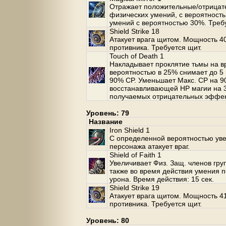
Отражает положительные/отрицат
физических умений, с вероятность
умений с вероятностью 30%. Требу
Shield Strike 18
Атакует врага щитом. Мощность 40
противника. Требуется щит.
Touch of Death 1
Накладывает проклятие тьмы на вр
вероятностью в 25% снимает до 5
90% CP. Уменьшает Макс. CP на 9
восстанавливающей HP магии на 
получаемых отрицательных эффект
Уровень: 79
Название
Iron Shield 1
С определенной вероятностью уве
персонажа атакует враг.
Shield of Faith 1
Увеличивает Физ. Защ. членов груп
также во время действия умения 
урона. Время действия: 15 сек.
Shield Strike 19
Атакует врага щитом. Мощность 41
противника. Требуется щит.
Уровень: 80