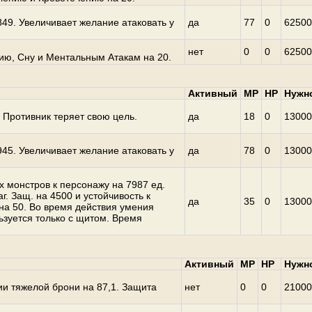
49. Увеличивает желание атаковать у
да
77
0
62500
нет
0
0
62500
ию, Сну и Ментальным Атакам на 20.
Активный
MP
HP
Нужн
. Противник теряет свою цель.
да
18
0
13000
45. Увеличивает желание атаковать у
да
78
0
13000
 монстров к персонажу на 7987 ед.
г. Защ. на 4500 и устойчивость к
да
35
0
13000
а 50. Во время действия умения
ьзуется только с щитом. Время
Активный
MP
HP
Нужн
ии тяжелой брони на 87,1. Защита
нет
0
0
21000