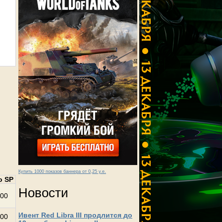
Купить 1000 показов баннера от 0,25 у.е.
о SP
Новости
00
Ивент Red Libra III продлится до
00