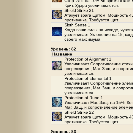
Скор. Атк. на 10% Во время атак
Крит. Удара увеличиваются.
Shield Strike 21
Атакует врага щитом. Мощность 43
противника. Требуется щит.
Sixth Sense 1
Когда ваши силы на исходе, чувств
увеличивает Уклонение на 15, ког
своего максимума.
Уровень: 82
Название
Protection of Alignment 1
Увеличивает Сопротивление стихи
повреждения, Маг. Защ. и сопрот
увеличивается.
Protection of Elemental 1
Увеличивает Сопротивление элеме
повреждения, Маг. Защ. и сопрот
увеличивается.
Protection of Rune 1
Увеличивает Маг. Защ. на 15%. Ко
Маг. Защ. и сопротивление элеме
Shield Strike 22
Атакует врага щитом. Мощность 43
противника. Требуется щит.
Уровень: 83