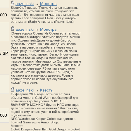
aazelinski
→
Монстры
SleepKnoT писал: "После 4 станов подряд вы
понимаете, что вам не очень то нужна эта
000
книга". - Для спасения от частых станов надо
делать себе сапортом Elven Elder у которой
есть магия (Баф) Антистана (Резист Шок).
aazelinski
→
Монстры
Южнее города Орена. Из Орена есть телепорт
в локацию в которой этот моб водится. Можно
и из Охотничьей Деревни до неё быстро
добежать. Бежать на Юго-Запад. Из Гирана
бежать на север и перебегать через мост
через реку. Я играю на С4 х1 и экономлю на
о SP
телепортах и соулшотах. Бегаю. И соулшоты
включаю только когда на меня несколько
персов агрятся. Мне нравятся Экстремальные
Игры. У мобов тоже должны быть шансы! А на
некоторых серверах РБ на изи в одно окно
убивают. Это не крутая MMORPG-игра, а
казуалка для маленьких девочек. Ровные
парни в такое (и используя соулшоты без
нужды) не играют.
aazelinski
→
Квесты
19 февраля 2009 года Гость писал: "нет
обмена монеты Gold Wyrm необходимой для
повышения до 1го уровня. У КОГО ЕЁ
ВЫМЕНЯТЬ МОЖНО? Другие НПС имеющие
дело с монетами её не меняют." Для тех кто,
подобно ему, столкнулся с той же проблемой,
000
подсказываю:
NPC Warehouse Keeper Collob, находится в
Town of Giran возле Armor Shop.
Меняет:
1 Gold Dragon Quest Item Gold Dragon = 5 Gold