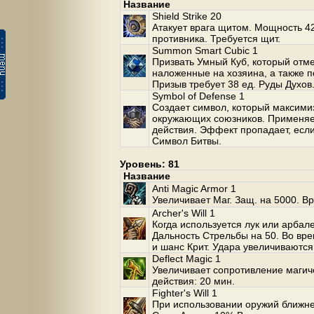
Название
Shield Strike 20
Атакует врага щитом. Мощность 42
противника. Требуется щит.
Summon Smart Cubic 1
Призвать Умный Куб, который отм
наложенные на хозяина, а также 
Призыв требует 38 ед. Руды Духов
Symbol of Defense 1
Создает символ, который максими
окружающих союзников. Применяет
действия. Эффект пропадает, если
Символ Битвы.
Уровень: 81
Название
Anti Magic Armor 1
Увеличивает Маг. Защ. на 5000. Вр
Archer's Will 1
Когда используется лук или арбале
Дальность Стрельбы на 50. Во вр
и шанс Крит. Удара увеличиваются
Deflect Magic 1
Увеличивает сопротивление магич
действия: 20 мин.
Fighter's Will 1
При использовании оружий ближнег