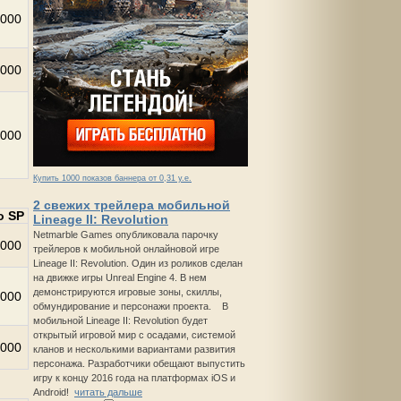
000
000
000
Купить 1000 показов баннера от 0,31 у.е.
2 свежих трейлера мобильной
о SP
Lineage II: Revolution
Netmarble Games опубликовала парочку
000
трейлеров к мобильной онлайновой игре
Lineage II: Revolution. Один из роликов сделан
на движке игры Unreal Engine 4. В нем
демонстрируются игровые зоны, скиллы,
000
обмундирование и персонажи проекта. В
мобильной Lineage II: Revolution будет
открытый игровой мир с осадами, системой
000
кланов и несколькими вариантами развития
персонажа. Разработчики обещают выпустить
игру к концу 2016 года на платформах iOS и
Android!
читать дальше