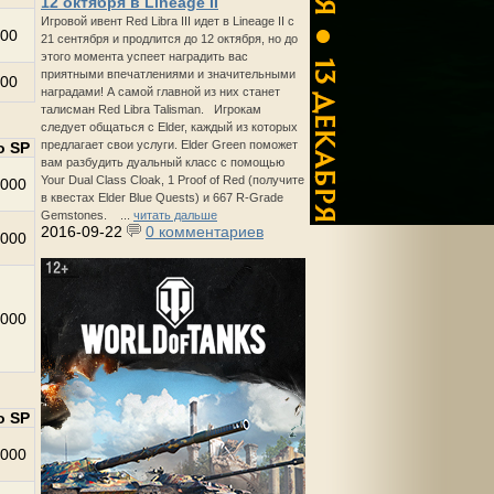
12 октября в Lineage II
Игровой ивент Red Libra III идет в Lineage II с
00
21 сентября и продлится до 12 октября, но до
этого момента успеет наградить вас
приятными впечатлениями и значительными
00
наградами! А самой главной из них станет
талисман Red Libra Talisman. Игрокам
следует общаться с Elder, каждый из которых
предлагает свои услуги. Elder Green поможет
о SP
вам разбудить дуальный класс с помощью
Your Dual Class Cloak, 1 Proof of Red (получите
000
в квестах Elder Blue Quests) и 667 R-Grade
Gemstones. ...
читать дальше
2016-09-22
0 комментариев
000
000
о SP
000