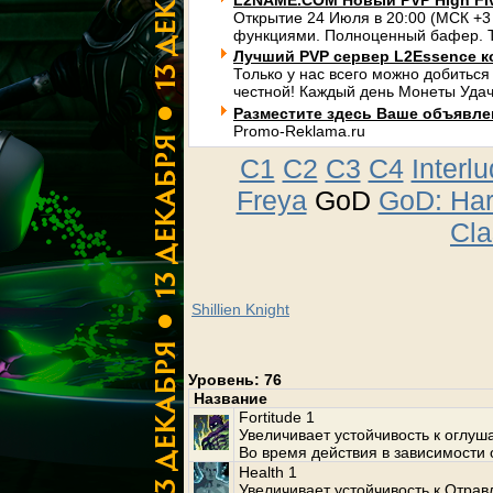
L2NAME.COM Новый PVP High Fi
Открытие 24 Июля в 20:00 (МСК +3
функциями. Полноценный бафер. Т
Лучший PVP сервер L2Essence к
Только у нас всего можно добиться
честной! Каждый день Монеты Удач
Разместите здесь Ваше объявлени
Promo-Reklama.ru
C1
C2
C3
C4
Interl
Freya
GoD
GoD: Ha
Cla
Shillien Knight
Уровень: 76
Название
Fortitude 1
Увеличивает устойчивость к оглу
Во время действия в зависимости 
Health 1
Увеличивает устойчивость к Отрав