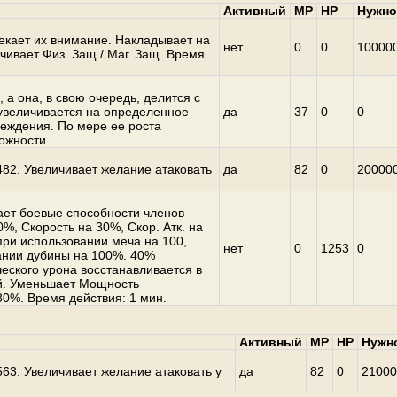
Активный
MP
HP
Нужно
лекает их внимание. Накладывает на
нет
0
0
10000
ивает Физ. Защ./ Маг. Защ. Время
 а она, в свою очередь, делится с
увеличивается на определенное
да
37
0
0
реждения. По мере ее роста
ожности.
482. Увеличивает желание атаковать
да
82
0
20000
ет боевые способности членов
0%, Скорость на 30%, Скор. Атк. на
при использовании меча на 100,
нет
0
1253
0
вании дубины на 100%. 40%
еского урона восстанавливается в
ий. Уменьшает Мощность
0%. Время действия: 1 мин.
Активный
MP
HP
Нужн
63. Увеличивает желание атаковать у
да
82
0
21000