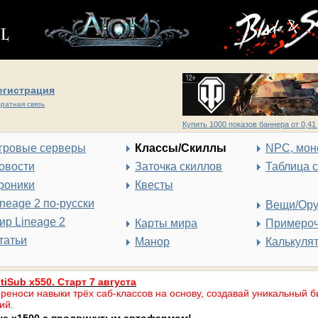
егистрация
ратная связь
Купить 1000 показов баннера от 0,41 
гровые серверы
Классы/Скиллы
NPC, мон
овости
Заточка скиллов
Таблица 
роники
Квесты
ineage 2 по-русски
Вещи/Ор
ир Lineage 2
Карты мира
Примеро
татьи
Манор
Калькуля
tiSub x550. Старт 7 августа
реноси навыки трёх саб-классов на основу, создавай уникальный б
ий.