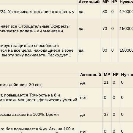
Активный
MP
HP
Нужно
24. Увеличивает желание атаковать у
да
80
0
17000
еняет все Отрицательные Эффекты,
да
73
0
15000
пользуется полезными умениями.
.
зирует защитные способности
ся на все цели, находящиеся в зоне
да
80
0
15000
 вы эту зону покидаете. Расходует 1
Активный
MP
HP
Нужн
да
21
0
0
емя действия: 30 сек.
т, повышается Точность на 8 и
нет
0
0
0
емя атаки мощность физических умений
.
еским атакам на 100%. Время
да
37
0
0
о боя повышается Физ. Атк. на 100 и
нет
0
0
0