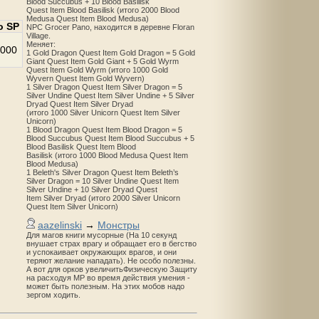
Blood Succubus + 10 Blood Basilisk
Quest Item Blood Basilisk (итого 2000 Blood
Medusa Quest Item Blood Medusa)
о SP
NPC Grocer Pano, находится в деревне Floran
Village.
Меняет:
000
1 Gold Dragon Quest Item Gold Dragon = 5 Gold
Giant Quest Item Gold Giant + 5 Gold Wyrm
Quest Item Gold Wyrm (итого 1000 Gold
Wyvern Quest Item Gold Wyvern)
1 Silver Dragon Quest Item Silver Dragon = 5
Silver Undine Quest Item Silver Undine + 5 Silver
Dryad Quest Item Silver Dryad
(итого 1000 Silver Unicorn Quest Item Silver
Unicorn)
1 Blood Dragon Quest Item Blood Dragon = 5
Blood Succubus Quest Item Blood Succubus + 5
Blood Basilisk Quest Item Blood
Basilisk (итого 1000 Blood Medusa Quest Item
Blood Medusa)
1 Beleth's Silver Dragon Quest Item Beleth’s
Silver Dragon = 10 Silver Undine Quest Item
Silver Undine + 10 Silver Dryad Quest
Item Silver Dryad (итого 2000 Silver Unicorn
Quest Item Silver Unicorn)
aazelinski
→
Монстры
Для магов книги мусорные (На 10 секунд
внушает страх врагу и обращает его в бегство
и успокаивает окружающих врагов, и они
теряют желание нападать). Не особо полезны.
А вот для орков увеличитьФизическую Защиту
на расходуя MP во время действия умения -
может быть полезным. На этих мобов надо
зергом ходить.