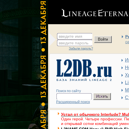
введите имя
Р
введите пароль
Об
Забыли пароль?
И
Н
Х
L
М
Поиск по сайту
С
Расширенный поиск
Устал от обычного Interlude? Mul
Один герой. Четыре профессии. Пе
и открывай сотни комбинаций умен