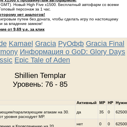
ve x1500 с продвинутым автофармом!
 GMT). Новый High Five x1500. Бесплатный автофарм со всеми
оповый персонаж за 1 час.
оторому нет аналогов!
 игровым путем без доната, чтобы сделать игру по настоящему
и за владение замком!
е от 9,69 у.е. за клик
ude
Kamael
Gracia
РуОфф
Gracia Final
rmony
Информация о GoD: Glory Days
ssic
Epic Tale of Aden
Shillien Templar
Уровень: 76 - 85
Активный
MP
HP
Нужн
шающим/парализующим атакам на 30.
да
35
0
62500
от уровня расходует MP.
нет
0
0
62500
лению и Кровотечению на 20.