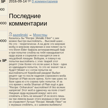
2016-09-14
0 комментариев
 SP
000
Последние
комментарии
0000
aazelinski
→
Монстры
Казалось бы "Recipe: Metallic Fiber" с них
0000
можно быстро выспойлить... Высокий шанс...
Но это - теоретически. А на деле это мерзкие
мобы в мерзком окружении и они плюют на то
что Elven Elder бафала антиоравляющий баф
и при попытке спойла на тебя накидывается
орда агров и социалов и находятся они в
неудобной локации. Вобщем, я плюнул на
о SP
попытки выспойлить с этих тварей этот
рецепт (тем более что если шанс в базе - одна
из одинадцати попыток, то это не значит так и
будет! Может и с сотни попыток не
выспойлиться! Корейский рандом! Выбил
рецепт где-то после падения сорокового моба
Shaman of Plain возле орена. Хотя там шанс по
базе одна из сто сорока трёх попыток. И за
это время с моба Shaman of Plain ещё и два
"Recipe: Oriharukon" выспойлил! И без всяких
напрягов! Этот моб в одиночку на поле стоит!
Никакая орда мурашей вокруг него его
спойлить и бить не мешает! И он всего лишь
на три левела выше этого мураша и при этом
не отравляет! Лучше "Recipe: Metallic Fiber" не
с мураша спойлить, а с шамана выбивать!