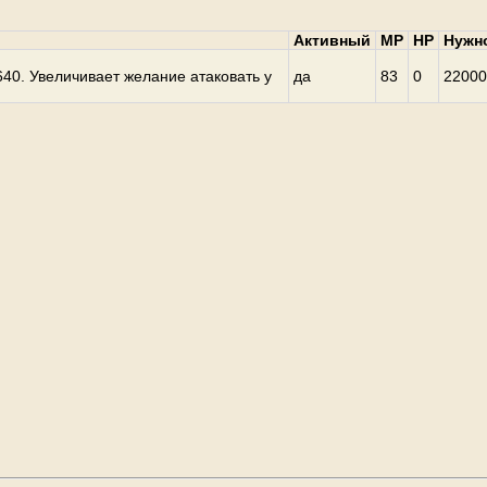
Активный
MP
HP
Нужн
40. Увеличивает желание атаковать у
да
83
0
22000