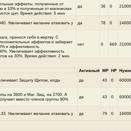
ельные эффекты, полученные от
да
36
0
21000
ю в 10% и полученные от магических
ется щит. Время действия: 5 мин.
40. Увеличивает желание атаковать у
да
78
0
14000
ага, принося себя в жертву. С
 положительных эффектов и забирает
нет
0
669
21000
0% и эффективность
30%. Увеличивает эффективность
ов на 30%. Время действия: 2 мин.
Активный
MP
HP
Нужн
личивает Защиту Щитом, когда
да
43
0
60000
пы на 3600 и Маг. Защ. на 2700. А
да
43
0
60000
получает вместо членов группы 90%
33. Увеличивает желание атаковать у
да
79
0
16000