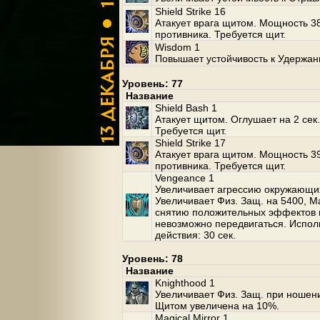
Shield Strike 16
Атакует врага щитом. Мощность 38
противника. Требуется щит.
Wisdom 1
Повышает устойчивость к Удержан
Уровень: 77
Название
Shield Bash 1
Атакует щитом. Оглушает на 2 сек
Требуется щит.
Shield Strike 17
Атакует врага щитом. Мощность 39
противника. Требуется щит.
Vengeance 1
Увеличивает агрессию окружающих
Увеличивает Физ. Защ. на 5400, Ма
снятию положительных эффектов н
невозможно передвигаться. Испол
действия: 30 сек.
Уровень: 78
Название
Knighthood 1
Увеличивает Физ. Защ. при ношен
Щитом увеличена на 10%.
Magical Mirror 1