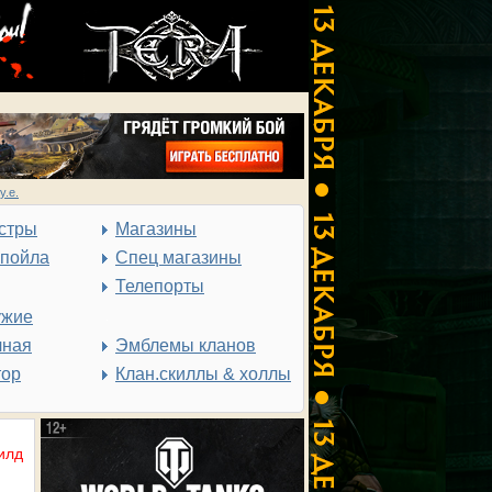
у.е.
стры
Магазины
спойла
Спец магазины
Телепорты
ужие
чная
Эмблемы кланов
тор
Клан.скиллы & холлы
илд