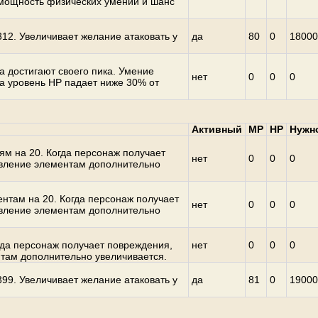
и мощность физических умений и шанс
12. Увеличивает желание атаковать у
да
80
0
18000
а достигают своего пика. Умение
нет
0
0
0
да уровень HP падает ниже 30% от
Активный
MP
HP
Нужн
ям на 20. Когда персонаж получает
нет
0
0
0
ивление элементам дополнительно
нтам на 20. Когда персонаж получает
нет
0
0
0
ивление элементам дополнительно
гда персонаж получает повреждения,
нет
0
0
0
нтам дополнительно увеличивается.
99. Увеличивает желание атаковать у
да
81
0
19000