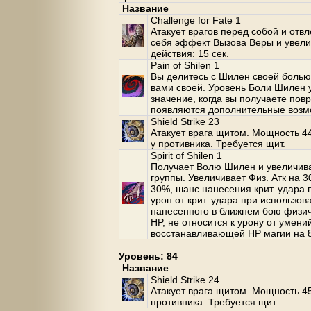
Название
Challenge for Fate 1
Атакует врагов перед собой и отв
себя эффект Вызова Веры и увелич
действия: 15 сек.
Pain of Shilen 1
Вы делитесь с Шилен своей болью,
вами своей. Уровень Боли Шилен 
значение, когда вы получаете пов
появляются дополнительные возм
Shield Strike 23
Атакует врага щитом. Мощность 4
у противника. Требуется щит.
Spirit of Shilen 1
Получает Волю Шилен и увеличива
группы. Увеличивает Физ. Атк на 3
30%, шанс нанесения крит. удара 
урон от крит. удара при использо
нанесенного в ближнем бою физич
HP, не относится к урону от умен
восстанавливающей HP магии на 8
Уровень: 84
Название
Shield Strike 24
Атакует врага щитом. Мощность 45
противника. Требуется щит.