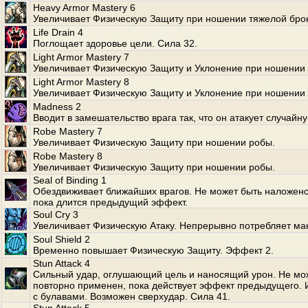
Heavy Armor Mastery 6
Увеличивает Физическую Защиту при ношении тяжелой бро
Life Drain 4
Поглощает здоровье цели. Сила 32.
Light Armor Mastery 7
Увеличивает Физическую Защиту и Уклонение при ношении 
Light Armor Mastery 8
Увеличивает Физическую Защиту и Уклонение при ношении 
Madness 2
Вводит в замешательство врага так, что он атакует случайн
Robe Mastery 7
Увеличивает Физическую Защиту при ношении робы.
Robe Mastery 8
Увеличивает Физическую Защиту при ношении робы.
Seal of Binding 1
Обездвиживает ближайших врагов. Не может быть наложено
пока длится предыдущий эффект.
Soul Cry 3
Увеличивает Физическую Атаку. Непрерывно потребляет ма
Soul Shield 2
Временно повышает Физическую Защиту. Эффект 2.
Stun Attack 4
Сильный удар, оглушающий цель и наносящий урон. Не мо
повторно применен, пока действует эффект предыдущего. 
с булавами. Возможен сверхудар. Сила 41.