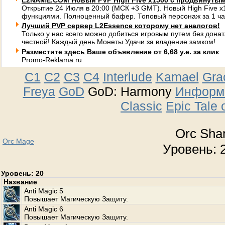
L2NAME.COM Новый PVP High Five x1500 с продвинуты
Открытие 24 Июля в 20:00 (МСК +3 GMT). Новый High Five 
функциями. Полноценный бафер. Топовый персонаж за 1 ча
Лучший PVP сервер L2Essence которому нет аналогов!
Только у нас всего можно добиться игровым путем без донат
честной! Каждый день Монеты Удачи за владение замком!
Разместите здесь Ваше объявление от 6,68 у.е. за клик
Promo-Reklama.ru
C1
C2
C3
C4
Interlude
Kamael
Gra
Freya
GoD
GoD: Harmony
Информа
Classic
Epic Tale 
Orc Sh
Orc Mage
Уровень: 2
Уровень: 20
Название
Anti Magic 5
Повышает Магическую Защиту.
Anti Magic 6
Повышает Магическую Защиту.