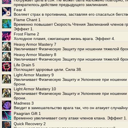
Погружает цель в сон. Не может быть наложено повторно, п
прекратилось действие предыдущего заклинания.
Fear 4
Вселяет страх в противника, заставляя его спасаться бегств
Flame Chant 1
Временно повышает Скорость Чтения Заклинаний членов г
Эффект 1.
Frost Flame 2
Холодное пламя, сжигающее жизнь врага. Эффект 4.
Heavy Armor Mastery 7
Увеличивает Физическую Защиту при ношении тяжелой бро
Heavy Armor Mastery 8
Увеличивает Физическую Защиту при ношении тяжелой бро
Life Drain 5
Поглощает здоровье цели. Сила 38.
Light Armor Mastery 9
Увеличивает Физическую Защиту и Уклонение при ношении 
брони.
Light Armor Mastery 10
Увеличивает Физическую Защиту и Уклонение при ношении 
брони.
Madness 3
Вводит в замешательство врага так, что он атакует случайн
Paagrian Gift 1
Временно увеличивает силу атаки членов клана. Эффект 1.
Quick Recovery 2