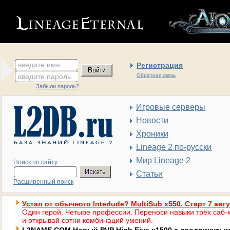
введите имя
Регистрация
введите пароль
Обратная связь
Забыли пароль?
Игровые серверы
Новости
Хроники
Lineage 2 по-русски
Мир Lineage 2
Поиск по сайту
Статьи
Расширенный поиск
Устал от обычного Interlude? MultiSub x550. Старт 7 авг
Один герой. Четыре профессии. Переноси навыки трёх саб-к
и открывай сотни комбинаций умений.