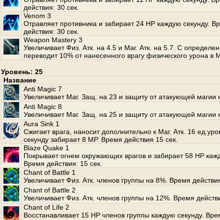
действия: 30 сек.
Venom 3
Отравляет противника и забирает 24 HP каждую секунду. В
действия: 30 сек.
Weapon Mastery 3
Увеличивает Физ. Атк. на 4.5 и Маг. Атк. на 5.7. С опреде
переводит 10% от нанесенного врагу физического урона в M
Уровень: 25
Название
Anti Magic 7
Увеличивает Маг. Защ. на 23 и защиту от атакующей магии 
Anti Magic 8
Увеличивает Маг. Защ. на 25 и защиту от атакующей магии 
Aura Sink 1
Сжигает врага, наносит дополнительно к Маг. Атк. 16 ед.ур
секунду забирает 8 MP. Время действия 15 сек.
Blaze Quake 1
Покрывает огнем окружающих врагов и забирает 58 HP кажд
Время действия: 15 сек.
Chant of Battle 1
Увеличивает Физ. Атк. членов группы на 8%. Время действия
Chant of Battle 2
Увеличивает Физ. Атк. членов группы на 12%. Время действи
Chant of Life 2
Восстанавливает 15 HP членов группы каждую секунду. Вре