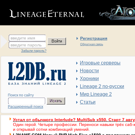
введите имя
Регистрация
введите пароль
Обратная связь
Забыли пароль?
Игровые серверы
Новости
Хроники
Lineage 2 по-русски
Мир Lineage 2
Поиск по сайту
Статьи
Расширенный поиск
Устал от обычного Interlude? MultiSub x550. Старт 7 авг
Один герой. Четыре профессии. Переноси навыки трёх саб-к
и открывай сотни комбинаций умений.