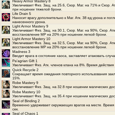
Heavy Armor Mastery 8
Увеличивает Физ. Защ. на 25.6, Скор. Маг. на 71% и Скор. А
при ношении тяжелой брони.
Life Drain 5
Наносит врагу дополнительно к Маг. Атк. 38 ед.урона и по
нанесенного урона.
Light Armor Mastery 9
Увеличивает Физ. Защ. на 30.1, Скор. Маг. на 90%, Скор. Ат
восстановление MP на 20% при ношении легкой брони.
Light Armor Mastery 10
Увеличивает Физ. Защ. на 32.5, Скор. Маг. на 90%, Скор. Ат
восстановление MP на 20% при ношении легкой брони.
Madness 3
Вводит врага в состояние хаоса, заставляет атаковать случ
Pa'agrian Gift 1
Увеличивает Физ. Атк. членов клана на 8%. Время действия
Quick Recycle 2
Сокращает время ожидания повторного использования зак
15%.
Robe Mastery 9
Увеличивает Физ. Защ. на 32.8 при ношении магических дос
Robe Mastery 10
Увеличивает Физ. Защ. на 35.4 при ношении магических дос
Seal of Binding 2
Временно удерживает окружающих врагов на месте. Время 
сек.
Seal of Chaos 1