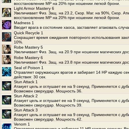
восстановление MP на 20% при ношении легкой брони.
Light Armor Mastery 6
Увеличивает Физ. Защ. на 23.2, Скор. Маг. на 90%, Скор. Ат
восстановление MP на 20% при ношении легкой брони.
Madness 1
Вводит врага в состояние хаоса, заставляет атаковать случ
Quick Recycle 1
Сокращает время ожидания повторного использования зак
10%.
Robe Mastery 5
Увеличивает Физ. Защ. на 20.9 при ношении магических дос
Robe Mastery 6
Увеличивает Физ. Защ. на 23.8 при ношении магических дос
Seal of Poison 1
Отравляет окружающих врагов и забирает 14 HP каждую се
действия: 30 сек.
Stun Attack 1
Атакует цель и оглушает ее на 9 секунд. Применяется с дуб
Возможен сверхудар. Мощность 36.
Stun Attack 2
Атакует цель и оглушает ее на 9 секунд. Применяется с дуб
Возможен сверхудар. Мощность 39.
Stun Attack 3
Атакует цель и оглушает ее на 9 секунд. Применяется с дуб
Возможен сверхудар. Мощность 42.
Venom 1
Отравляет противника и забирает 11 HP каждую секунду. В