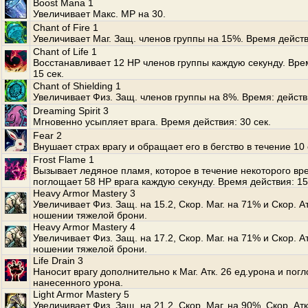
Boost Mana 1
Увеличивает Макс. MP на 30.
Chant of Fire 1
Увеличивает Маг. Защ. членов группы на 15%. Время действ
Chant of Life 1
Восстанавливает 12 HP членов группы каждую секунду. Вре
15 сек.
Chant of Shielding 1
Увеличивает Физ. Защ. членов группы на 8%. Время: действ
Dreaming Spirit 3
Мгновенно усыпляет врага. Время действия: 30 сек.
Fear 2
Внушает страх врагу и обращает его в бегство в течение 10 
Frost Flame 1
Вызывает ледяное пламя, которое в течение некоторого вр
поглощает 58 HP врага каждую секунду. Время действия: 15
Heavy Armor Mastery 3
Увеличивает Физ. Защ. на 15.2, Скор. Маг. на 71% и Скор. А
ношении тяжелой брони.
Heavy Armor Mastery 4
Увеличивает Физ. Защ. на 17.2, Скор. Маг. на 71% и Скор. А
ношении тяжелой брони.
Life Drain 3
Наносит врагу дополнительно к Маг. Атк. 26 ед.урона и по
нанесенного урона.
Light Armor Mastery 5
Увеличивает Физ. Защ. на 21.2, Скор. Маг. на 90%, Скор. Ат