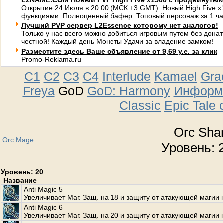
L2NAME.COM Новый PVP High Five x1500 с продвинуты
Открытие 24 Июля в 20:00 (МСК +3 GMT). Новый High Five 
функциями. Полноценный бафер. Топовый персонаж за 1 ча
Лучший PVP сервер L2Essence которому нет аналогов!
Только у нас всего можно добиться игровым путем без донат
честной! Каждый день Монеты Удачи за владение замком!
Разместите здесь Ваше объявление от 9,69 у.е. за клик
Promo-Reklama.ru
C1
C2
C3
C4
Interlude
Kamael
Gra
Freya
GoD
GoD: Harmony
Информа
Classic
Epic Tale 
Orc Sh
Orc Mage
Уровень: 2
Уровень: 20
Название
Anti Magic 5
Увеличивает Маг. Защ. на 18 и защиту от атакующей магии 
Anti Magic 6
Увеличивает Маг. Защ. на 20 и защиту от атакующей магии 