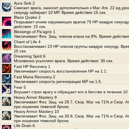
Aura Sink 2
Сжигает врага, наносит дополнительно к Маг. Атк. 22 ед.ур
секунду забирает 10 MP. Время действия 15 сек.
Blaze Quake 2
Покрывает огнем окружающих врагов 79 HP каждую секунду
действия: 15 сек.
Blessings of Pa'agrio 1
Увеличивает Физ. Защ. членов клана на 8%. Время действия
Chant of Life 4
Восстанавливает 23 HP членов группы каждую секунду. Вре
15 сек.
Dreaming Spirit 6
Мгновенно усыпляет врага. Время действия: 30 сек.
Fast HP Recovery 1
Увеличивает скорость восстановления HP на 1.1.
Fast Mana Recovery 2
Увеличивает скорость регенерации MP на 1.5.
Fear 5
Внушает страх врагу и обращает его в бегство в течение 10 
Heavy Armor Mastery 9
Увеличивает Физ. Защ. на 28.7, Скор. Маг. на 71% и Скор. А
при ношении тяжелой брони.
Heavy Armor Mastery 10
Увеличивает Физ. Защ. на 30.8, Скор. Маг. на 71% и Скор. А
при ношении тяжелой брони.
Life Drain 6