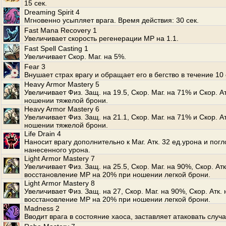
15 сек.
Dreaming Spirit 4
Мгновенно усыпляет врага. Время действия: 30 сек.
Fast Mana Recovery 1
Увеличивает скорость регенерации MP на 1.1.
Fast Spell Casting 1
Увеличивает Скор. Маг. на 5%.
Fear 3
Внушает страх врагу и обращает его в бегство в течение 10 
Heavy Armor Mastery 5
Увеличивает Физ. Защ. на 19.5, Скор. Маг. на 71% и Скор. А
ношении тяжелой брони.
Heavy Armor Mastery 6
Увеличивает Физ. Защ. на 21.1, Скор. Маг. на 71% и Скор. А
ношении тяжелой брони.
Life Drain 4
Наносит врагу дополнительно к Маг. Атк. 32 ед.урона и по
нанесенного урона.
Light Armor Mastery 7
Увеличивает Физ. Защ. на 25.5, Скор. Маг. на 90%, Скор. Ат
восстановление MP на 20% при ношении легкой брони.
Light Armor Mastery 8
Увеличивает Физ. Защ. на 27, Скор. Маг. на 90%, Скор. Атк.
восстановление MP на 20% при ношении легкой брони.
Madness 2
Вводит врага в состояние хаоса, заставляет атаковать случ