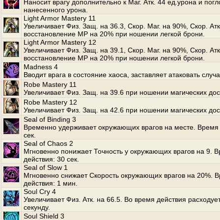
Наносит врагу дополнительно к Маг. Атк. 44 ед.урона и по
нанесенного урона.
Light Armor Mastery 11
Увеличивает Физ. Защ. на 36.3, Скор. Маг. на 90%, Скор. Ат
восстановление MP на 20% при ношении легкой брони.
Light Armor Mastery 12
Увеличивает Физ. Защ. на 39.1, Скор. Маг. на 90%, Скор. Ат
восстановление MP на 20% при ношении легкой брони.
Madness 4
Вводит врага в состояние хаоса, заставляет атаковать случ
Robe Mastery 11
Увеличивает Физ. Защ. на 39.6 при ношении магических дос
Robe Mastery 12
Увеличивает Физ. Защ. на 42.6 при ношении магических дос
Seal of Binding 3
Временно удерживает окружающих врагов на месте. Время 
сек.
Seal of Chaos 2
Мгновенно понижает Точность у окружающих врагов на 9. 
действия: 30 сек.
Seal of Slow 1
Мгновенно снижает Скорость окружающих врагов на 20%. 
действия: 1 мин.
Soul Cry 4
Увеличивает Физ. Атк. на 66.5. Во время действия расходуе
секунду.
Soul Shield 3