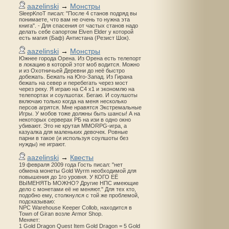
aazelinski
→
Монстры
SleepKnoT писал: "После 4 станов подряд вы
понимаете, что вам не очень то нужна эта
книга". - Для спасения от частых станов надо
делать себе сапортом Elven Elder у которой
есть магия (Баф) Антистана (Резист Шок).
aazelinski
→
Монстры
Южнее города Орена. Из Орена есть телепорт
в локацию в которой этот моб водится. Можно
и из Охотничьей Деревни до неё быстро
добежать. Бежать на Юго-Запад. Из Гирана
бежать на север и перебегать через мост
через реку. Я играю на С4 х1 и экономлю на
телепортах и соулшотах. Бегаю. И соулшоты
включаю только когда на меня несколько
персов агрятся. Мне нравятся Экстремальные
Игры. У мобов тоже должны быть шансы! А на
некоторых серверах РБ на изи в одно окно
убивают. Это не крутая MMORPG-игра, а
казуалка для маленьких девочек. Ровные
парни в такое (и используя соулшоты без
нужды) не играют.
aazelinski
→
Квесты
19 февраля 2009 года Гость писал: "нет
обмена монеты Gold Wyrm необходимой для
повышения до 1го уровня. У КОГО ЕЁ
ВЫМЕНЯТЬ МОЖНО? Другие НПС имеющие
дело с монетами её не меняют." Для тех кто,
подобно ему, столкнулся с той же проблемой,
подсказываю:
NPC Warehouse Keeper Collob, находится в
Town of Giran возле Armor Shop.
Меняет:
1 Gold Dragon Quest Item Gold Dragon = 5 Gold