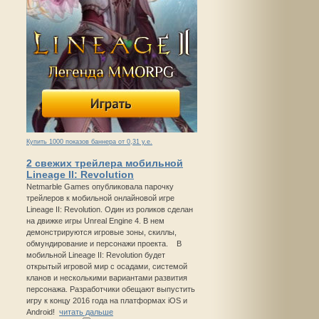
Купить 1000 показов баннера от 0,31 у.е.
2 свежих трейлера мобильной
Lineage II: Revolution
Netmarble Games опубликовала парочку
трейлеров к мобильной онлайновой игре
Lineage II: Revolution. Один из роликов сделан
на движке игры Unreal Engine 4. В нем
демонстрируются игровые зоны, скиллы,
обмундирование и персонажи проекта. В
мобильной Lineage II: Revolution будет
открытый игровой мир с осадами, системой
кланов и несколькими вариантами развития
персонажа. Разработчики обещают выпустить
игру к концу 2016 года на платформах iOS и
Android!
читать дальше