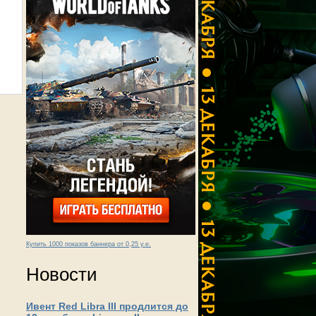
Купить 1000 показов баннера от 0,25 у.е.
Новости
Ивент Red Libra III продлится до