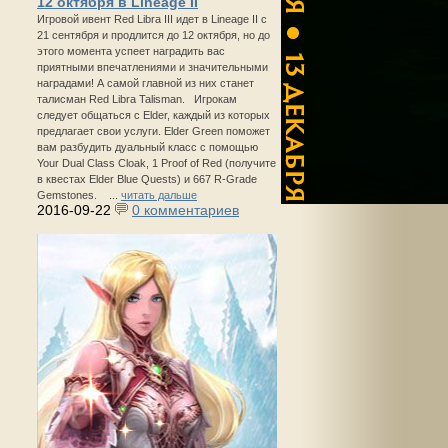
12 октября в Lineage II
Игровой ивент Red Libra III идет в Lineage II с
21 сентября и продлится до 12 октября, но до
этого момента успеет наградить вас
приятными впечатлениями и значительными
наградами! А самой главной из них станет
талисман Red Libra Talisman. Игрокам
следует общаться с Elder, каждый из которых
предлагает свои услуги. Elder Green поможет
вам разбудить дуальный класс с помощью
Your Dual Class Cloak, 1 Proof of Red (получите
в квестах Elder Blue Quests) и 667 R-Grade
Gemstones. ...
читать дальше
2016-09-22
0 комментариев