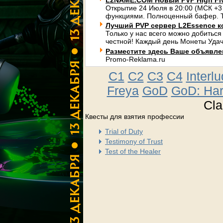
L2NAME.COM Новый PVP High Fi
Открытие 24 Июля в 20:00 (МСК +3
функциями. Полноценный бафер. Т
Лучший PVP сервер L2Essence к
Только у нас всего можно добиться
честной! Каждый день Монеты Удач
Разместите здесь Ваше объявлени
Promo-Reklama.ru
C1
C2
C3
C4
Interl
Freya
GoD
GoD: Ha
Cla
Квесты для взятия профессии
Trial of Duty
Testimony of Trust
Test of the Healer