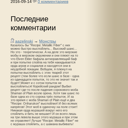
2016-09-14
0 комментариев
Последние
комментарии
aazelinski
→
Монстры
Казалось бы "Recipe: Metallic Fiber" с них
можно быстро выспойлить... Высокий шанс...
Но это - теоретически. А на деле это мерзкие
мобы в мерзком окружении и они плюют на то
что Elven Elder бафала антиоравляющий баф
и при попытке спойла на тебя накидывается
орда агров и социалов и находятся они в
неудобной локации. Вобщем, я плюнул на
попытки выспойлить с этих тварей этот
рецепт (тем более что если шанс в базе - одна
из одинадцати попыток, то это не значит так и
будет! Может и с сотни попыток не
выспойлиться! Корейский рандом! Выбил
рецепт где-то после падения сорокового моба
Shaman of Plain возле орена. Хотя там шанс по
базе одна из сто сорока трёх попыток. И за
это время с моба Shaman of Plain ещё и два
"Recipe: Oriharukon" выспойлил! И без всяких
напрягов! Этот моб в одиночку на поле стоит!
Никакая орда мурашей вокруг него его
спойлить и бить не мешает! И он всего лишь
на три левела выше этого мураша и при этом
не отравляет! Лучше "Recipe: Metallic Fiber" не
с мураша спойлить, а с шамана выбивать!