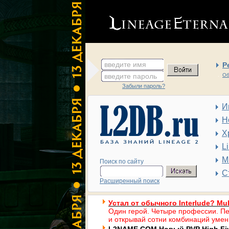
введите имя
Р
введите пароль
Об
Забыли пароль?
И
Н
Х
L
М
Поиск по сайту
С
Расширенный поиск
Устал от обычного Interlude? Mul
Один герой. Четыре профессии. Пе
и открывай сотни комбинаций умен