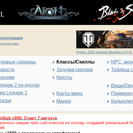
егистрация
ратная связь
Купить 1000 показов баннера от 0,41 
гровые серверы
Классы/Скиллы
NPC, мон
овости
Заточка скиллов
Таблица 
роники
Квесты
ineage 2 по-русски
Вещи/Ор
ир Lineage 2
Карты мира
Примеро
татьи
Манор
Калькуля
tiSub x550. Старт 7 августа
реноси навыки трёх саб-классов на основу, создавай уникальный б
ий.