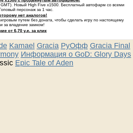
ve x1500 с продвинутым автофармом!
 GMT). Новый High Five x1500. Бесплатный автофарм со всеми
оповый персонаж за 1 час.
оторому нет аналогов!
 игровым путем без доната, чтобы сделать игру по настоящему
и за владение замком!
е от 6,70 у.е. за клик
ude
Kamael
Gracia
РуОфф
Gracia Final
rmony
Информация о GoD: Glory Days
ssic
Epic Tale of Aden