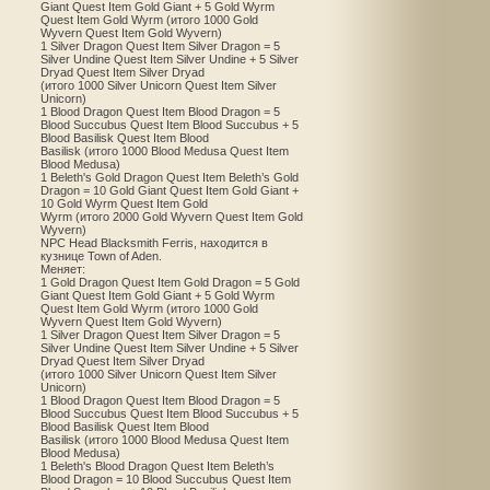
Giant Quest Item Gold Giant + 5 Gold Wyrm
Quest Item Gold Wyrm (итого 1000 Gold
Wyvern Quest Item Gold Wyvern)
1 Silver Dragon Quest Item Silver Dragon = 5
Silver Undine Quest Item Silver Undine + 5 Silver
Dryad Quest Item Silver Dryad
(итого 1000 Silver Unicorn Quest Item Silver
Unicorn)
1 Blood Dragon Quest Item Blood Dragon = 5
Blood Succubus Quest Item Blood Succubus + 5
Blood Basilisk Quest Item Blood
Basilisk (итого 1000 Blood Medusa Quest Item
Blood Medusa)
1 Beleth's Gold Dragon Quest Item Beleth’s Gold
Dragon = 10 Gold Giant Quest Item Gold Giant +
10 Gold Wyrm Quest Item Gold
Wyrm (итого 2000 Gold Wyvern Quest Item Gold
Wyvern)
NPC Head Blacksmith Ferris, находится в
кузнице Town of Aden.
Меняет:
1 Gold Dragon Quest Item Gold Dragon = 5 Gold
Giant Quest Item Gold Giant + 5 Gold Wyrm
Quest Item Gold Wyrm (итого 1000 Gold
Wyvern Quest Item Gold Wyvern)
1 Silver Dragon Quest Item Silver Dragon = 5
Silver Undine Quest Item Silver Undine + 5 Silver
Dryad Quest Item Silver Dryad
(итого 1000 Silver Unicorn Quest Item Silver
Unicorn)
1 Blood Dragon Quest Item Blood Dragon = 5
Blood Succubus Quest Item Blood Succubus + 5
Blood Basilisk Quest Item Blood
Basilisk (итого 1000 Blood Medusa Quest Item
Blood Medusa)
1 Beleth's Blood Dragon Quest Item Beleth’s
Blood Dragon = 10 Blood Succubus Quest Item