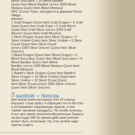
Blood Succubus + 10 Blood Basilisk
Quest Item Blood Basilisk (итого 2000 Blood
Medusa Quest Item Blood Medusa)
NPC Grocer Pano, находится в деревне Floran
Village.
Меняет:
1 Gold Dragon Quest Item Gold Dragon = 5 Gold
Giant Quest Item Gold Giant + 5 Gold Wyrm
Quest Item Gold Wyrm (итого 1000 Gold
Wyvern Quest Item Gold Wyvern)
1 Silver Dragon Quest Item Silver Dragon = 5
Silver Undine Quest Item Silver Undine + 5 Silver
Dryad Quest Item Silver Dryad
(итого 1000 Silver Unicorn Quest Item Silver
Unicorn)
1 Blood Dragon Quest Item Blood Dragon = 5
Blood Succubus Quest Item Blood Succubus + 5
Blood Basilisk Quest Item Blood
Basilisk (итого 1000 Blood Medusa Quest Item
Blood Medusa)
1 Beleth's Silver Dragon Quest Item Beleth’s
Silver Dragon = 10 Silver Undine Quest Item
Silver Undine + 10 Silver Dryad Quest
Item Silver Dryad (итого 2000 Silver Unicorn
Quest Item Silver Unicorn)
aazelinski
→
Монстры
Для магов книги мусорные (На 10 секунд
внушает страх врагу и обращает его в бегство
и успокаивает окружающих врагов, и они
теряют желание нападать). Не особо полезны.
А вот для орков увеличитьФизическую Защиту
на расходуя MP во время действия умения -
может быть полезным. На этих мобов надо
зергом ходить.