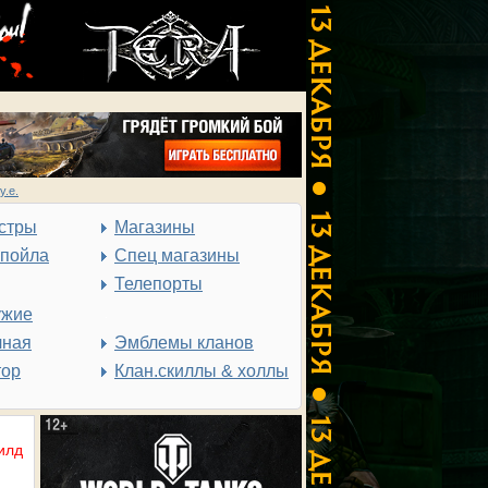
у.е.
стры
Магазины
спойла
Спец магазины
Телепорты
ужие
чная
Эмблемы кланов
тор
Клан.скиллы & холлы
илд