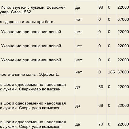
 Используется с луками. Возможен
да
98
0
22000
удар. Сила 1562.
нет
0
0
67000
я здоровья и маны при беге.
 Уклонение при ношении легкой
нет
0
0
22000
 Уклонение при ношении легкой
нет
0
0
22000
 Уклонение при ношении легкой
нет
0
0
22000
нет
0
185
67000
ное значение маны. Эффект 1.
в шок и одновременно наносящая
да
66
0
22000
 с луками. Сверх-удар возможен.
в шок и одновременно наносящая
да
68
0
22000
 с луками. Сверх-удар возможен.
в шок и одновременно наносящая
да
70
0
22000
 с луками. Сверх-удар возможен.