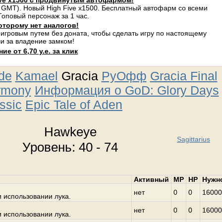
ve x1500 с продвинутым автофармом!
 GMT). Новый High Five x1500. Бесплатный автофарм со всеми
оповый персонаж за 1 час.
оторому нет аналогов!
 игровым путем без доната, чтобы сделать игру по настоящему
и за владение замком!
е от 6,70 у.е. за клик
ude
Kamael
Gracia
РуОфф
Gracia Final
rmony
Информация о GoD: Glory Days
ssic
Epic Tale of Aden
Hawkeye
Sagittarius
Уровень: 40 - 74
Активный
MP
HP
Нужн
нет
0
0
16000
 использовании лука.
нет
0
0
16000
 использовании лука.