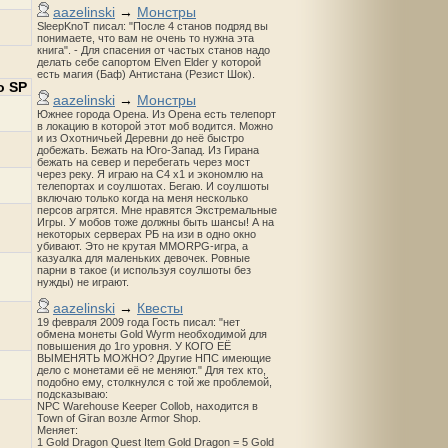
aazelinski
→
Монстры
SleepKnoT писал: "После 4 станов подряд вы
понимаете, что вам не очень то нужна эта
книга". - Для спасения от частых станов надо
делать себе сапортом Elven Elder у которой
есть магия (Баф) Антистана (Резист Шок).
о SP
aazelinski
→
Монстры
Южнее города Орена. Из Орена есть телепорт
в локацию в которой этот моб водится. Можно
и из Охотничьей Деревни до неё быстро
добежать. Бежать на Юго-Запад. Из Гирана
бежать на север и перебегать через мост
через реку. Я играю на С4 х1 и экономлю на
телепортах и соулшотах. Бегаю. И соулшоты
включаю только когда на меня несколько
персов агрятся. Мне нравятся Экстремальные
Игры. У мобов тоже должны быть шансы! А на
некоторых серверах РБ на изи в одно окно
убивают. Это не крутая MMORPG-игра, а
казуалка для маленьких девочек. Ровные
парни в такое (и используя соулшоты без
нужды) не играют.
aazelinski
→
Квесты
19 февраля 2009 года Гость писал: "нет
обмена монеты Gold Wyrm необходимой для
повышения до 1го уровня. У КОГО ЕЁ
ВЫМЕНЯТЬ МОЖНО? Другие НПС имеющие
дело с монетами её не меняют." Для тех кто,
подобно ему, столкнулся с той же проблемой,
подсказываю:
NPC Warehouse Keeper Collob, находится в
Town of Giran возле Armor Shop.
Меняет:
1 Gold Dragon Quest Item Gold Dragon = 5 Gold