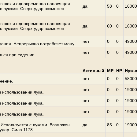
в шок и одновременно наносящая
да
58
0
16000
 с луками. Сверх-удар возможен.
в шок и одновременно наносящая
да
60
0
16000
 с луками. Сверх-удар возможен.
нет
0
0
49000
дания. Непрерывно потребляет ману.
нет
0
0
49000
ться при сидении.
Активный
MP
HP
Нужн
нет
0
0
58000
нение.
нет
0
0
19000
 использовании лука.
нет
0
0
19000
 использовании лука.
нет
0
0
19000
 использовании лука.
 Используется с луками. Возможен
да
85
0
19000
удар. Сила 1178.