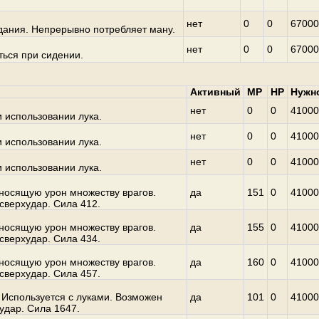
нет
0
0
67000
дания. Непрерывно потребляет ману.
нет
0
0
67000
ться при сидении.
Активный
MP
HP
Нужн
нет
0
0
41000
 использовании лука.
нет
0
0
41000
 использовании лука.
нет
0
0
41000
 использовании лука.
носящую урон множеству врагов.
да
151
0
41000
сверхудар. Сила 412.
носящую урон множеству врагов.
да
155
0
41000
сверхудар. Сила 434.
носящую урон множеству врагов.
да
160
0
41000
сверхудар. Сила 457.
 Используется с луками. Возможен
да
101
0
41000
удар. Сила 1647.