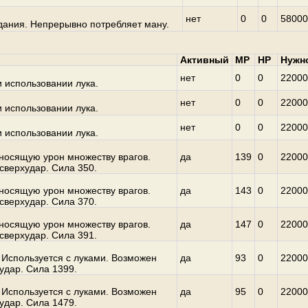
нет
0
0
58000
дания. Непрерывно потребляет ману.
Активный
MP
HP
Нужн
нет
0
0
22000
 использовании лука.
нет
0
0
22000
 использовании лука.
нет
0
0
22000
 использовании лука.
носящую урон множеству врагов.
да
139
0
22000
сверхудар. Сила 350.
носящую урон множеству врагов.
да
143
0
22000
сверхудар. Сила 370.
носящую урон множеству врагов.
да
147
0
22000
сверхудар. Сила 391.
 Используется с луками. Возможен
да
93
0
22000
удар. Сила 1399.
 Используется с луками. Возможен
да
95
0
22000
удар. Сила 1479.