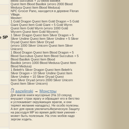
Blood Succubus + 10 Blood Basilisk
Quest Item Blood Basilisk (итого 2000 Blood
Medusa Quest Item Blood Medusa)
NPC Grocer Pano, находится в деревне Floran
Village.
Меняет:
1 Gold Dragon Quest Item Gold Dragon = 5 Gold
Giant Quest Item Gold Giant + 5 Gold Wyrm
Quest Item Gold Wyrm (итого 1000 Gold
Wyvern Quest Item Gold Wyvern)
1 Silver Dragon Quest Item Silver Dragon = 5
о SP
Silver Undine Quest Item Silver Undine + 5 Silver
Dryad Quest Item Silver Dryad
(итого 1000 Silver Unicorn Quest Item Silver
Unicorn)
1 Blood Dragon Quest Item Blood Dragon = 5
Blood Succubus Quest Item Blood Succubus + 5
Blood Basilisk Quest Item Blood
Basilisk (итого 1000 Blood Medusa Quest Item
Blood Medusa)
1 Beleth's Silver Dragon Quest Item Beleth’s
Silver Dragon = 10 Silver Undine Quest Item
Silver Undine + 10 Silver Dryad Quest
Item Silver Dryad (итого 2000 Silver Unicorn
Quest Item Silver Unicorn)
aazelinski
→
Монстры
Для магов книги мусорные (На 10 секунд
внушает страх врагу и обращает его в бегство
и успокаивает окружающих врагов, и они
теряют желание нападать). Не особо полезны.
А вот для орков увеличитьФизическую Защиту
на расходуя MP во время действия умения -
может быть полезным. На этих мобов надо
зергом ходить.