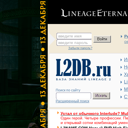
введите имя
Р
введите пароль
Об
Забыли пароль?
И
Н
Х
L
М
Поиск по сайту
С
Расширенный поиск
Устал от обычного Interlude? Mul
Один герой. Четыре профессии. Пе
и открывай сотни комбинаций умен