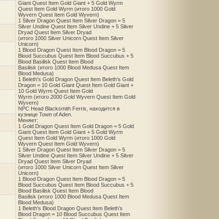
Giant Quest Item Gold Giant + 5 Gold Wyrm
Quest Item Gold Wyrm (итого 1000 Gold
Wyvern Quest Item Gold Wyvern)
1 Silver Dragon Quest Item Silver Dragon = 5
Silver Undine Quest Item Silver Undine + 5 Silver
Dryad Quest Item Silver Dryad
(итого 1000 Silver Unicorn Quest Item Silver
Unicorn)
1 Blood Dragon Quest Item Blood Dragon = 5
Blood Succubus Quest Item Blood Succubus + 5
Blood Basilisk Quest Item Blood
Basilisk (итого 1000 Blood Medusa Quest Item
Blood Medusa)
1 Beleth's Gold Dragon Quest Item Beleth’s Gold
Dragon = 10 Gold Giant Quest Item Gold Giant +
10 Gold Wyrm Quest Item Gold
Wyrm (итого 2000 Gold Wyvern Quest Item Gold
Wyvern)
NPC Head Blacksmith Ferris, находится в
кузнице Town of Aden.
Меняет:
1 Gold Dragon Quest Item Gold Dragon = 5 Gold
Giant Quest Item Gold Giant + 5 Gold Wyrm
Quest Item Gold Wyrm (итого 1000 Gold
Wyvern Quest Item Gold Wyvern)
1 Silver Dragon Quest Item Silver Dragon = 5
Silver Undine Quest Item Silver Undine + 5 Silver
Dryad Quest Item Silver Dryad
(итого 1000 Silver Unicorn Quest Item Silver
Unicorn)
1 Blood Dragon Quest Item Blood Dragon = 5
Blood Succubus Quest Item Blood Succubus + 5
Blood Basilisk Quest Item Blood
Basilisk (итого 1000 Blood Medusa Quest Item
Blood Medusa)
1 Beleth's Blood Dragon Quest Item Beleth’s
Blood Dragon = 10 Blood Succubus Quest Item