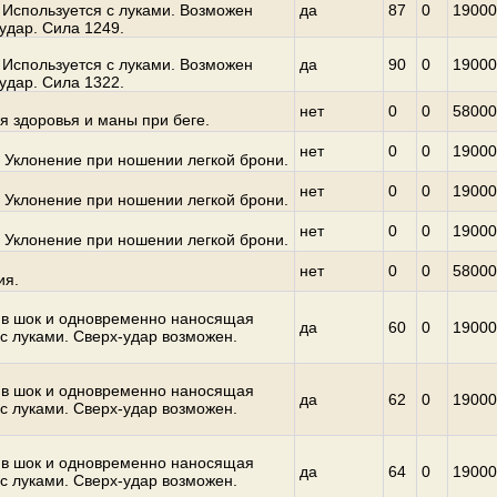
 Используется с луками. Возможен
да
87
0
19000
удар. Сила 1249.
 Используется с луками. Возможен
да
90
0
19000
удар. Сила 1322.
нет
0
0
58000
я здоровья и маны при беге.
нет
0
0
19000
 Уклонение при ношении легкой брони.
нет
0
0
19000
 Уклонение при ношении легкой брони.
нет
0
0
19000
 Уклонение при ношении легкой брони.
нет
0
0
58000
ия.
в шок и одновременно наносящая
да
60
0
19000
 с луками. Сверх-удар возможен.
в шок и одновременно наносящая
да
62
0
19000
 с луками. Сверх-удар возможен.
в шок и одновременно наносящая
да
64
0
19000
 с луками. Сверх-удар возможен.