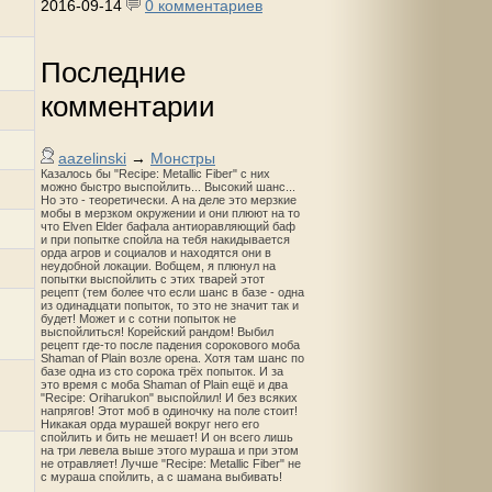
2016-09-14
0 комментариев
Последние
комментарии
aazelinski
→
Монстры
Казалось бы "Recipe: Metallic Fiber" с них
можно быстро выспойлить... Высокий шанс...
Но это - теоретически. А на деле это мерзкие
мобы в мерзком окружении и они плюют на то
что Elven Elder бафала антиоравляющий баф
и при попытке спойла на тебя накидывается
орда агров и социалов и находятся они в
неудобной локации. Вобщем, я плюнул на
попытки выспойлить с этих тварей этот
рецепт (тем более что если шанс в базе - одна
из одинадцати попыток, то это не значит так и
будет! Может и с сотни попыток не
выспойлиться! Корейский рандом! Выбил
рецепт где-то после падения сорокового моба
Shaman of Plain возле орена. Хотя там шанс по
базе одна из сто сорока трёх попыток. И за
это время с моба Shaman of Plain ещё и два
"Recipe: Oriharukon" выспойлил! И без всяких
напрягов! Этот моб в одиночку на поле стоит!
Никакая орда мурашей вокруг него его
спойлить и бить не мешает! И он всего лишь
на три левела выше этого мураша и при этом
не отравляет! Лучше "Recipe: Metallic Fiber" не
с мураша спойлить, а с шамана выбивать!