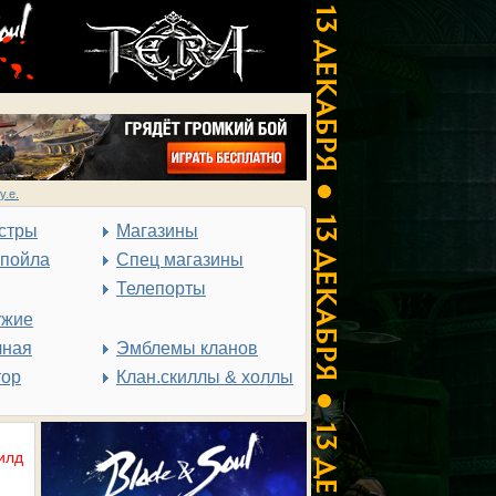
у.е.
стры
Магазины
спойла
Спец магазины
Телепорты
ужие
чная
Эмблемы кланов
тор
Клан.скиллы & холлы
илд