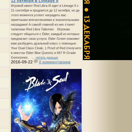
12 октября в Lineage II
Игровой ивент Red Libra III идет в Lineage II с
21 сентября и продлится до 12 октября, но до
этого момента успеет наградить вас
приятными впечатлениями и значительными
наградами! А самой главной из них станет
талисман Red Libra Talisman. Игрокам
следует общаться с Elder, каждый из которых
предлагает свои услуги. Elder Green поможет
вам разбудить дуальный класс с помощью
Your Dual Class Cloak, 1 Proof of Red (получите
в квестах Elder Blue Quests) и 667 R-Grade
Gemstones. ...
читать дальше
2016-09-22
0 комментариев