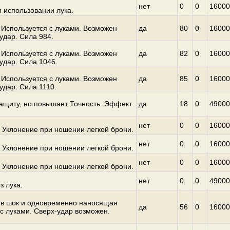
нет
0
0
16000
 использовании лука.
 Используется с луками. Возможен
да
80
0
16000
удар. Сила 984.
 Используется с луками. Возможен
да
82
0
16000
удар. Сила 1046.
 Используется с луками. Возможен
да
85
0
16000
удар. Сила 1110.
ащиту, но повышает Точность. Эффект
да
18
0
49000
нет
0
0
16000
 Уклонение при ношении легкой брони.
нет
0
0
16000
 Уклонение при ношении легкой брони.
нет
0
0
16000
 Уклонение при ношении легкой брони.
нет
0
0
49000
з лука.
в шок и одновременно наносящая
да
56
0
16000
 с луками. Сверх-удар возможен.