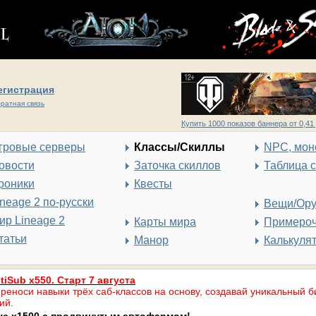
егистрация
ратная связь
Купить 1000 показов баннера от 0,41 
гровые серверы
Классы/Скиллы
NPC, мон
овости
Заточка скиллов
Таблица 
роники
Квесты
ineage 2 по-русски
Вещи/Ор
ир Lineage 2
Карты мира
Примеро
татьи
Манор
Калькуля
tiSub x550. Старт 7 августа
реноси навыки трёх саб-классов на основу, создавай уникальный б
ий.