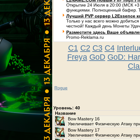
L2NAME.COM Новый PVP High Fi
Открытие 24 Июля в 20:00 (МСК +3
функциями. Полноценный бафер. Т
Лучший PVP сервер L2Essence к
Только у нас всего можно добиться
честной! Каждый день Монеты Удач
Разместите здесь Ваше объявлени
Promo-Reklama.ru
C1
C2
C3
C4
Interl
Freya
GoD
GoD: Ha
Cla
Rogue
Уровень: 40
Название
Bow Mastery 16
Увеличивает Физическую Атаку при
Bow Mastery 17
Увеличивает Физическую Атаку при