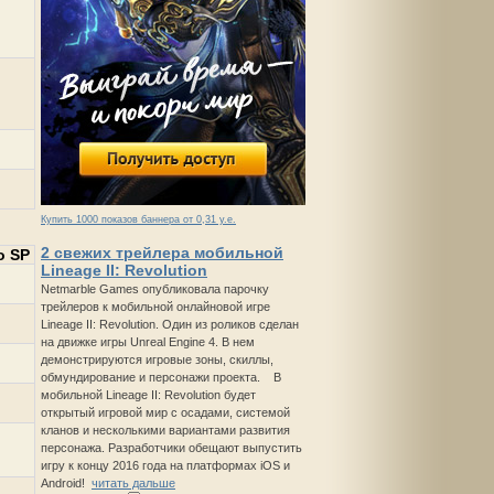
Купить 1000 показов баннера от 0,31 у.е.
2 свежих трейлера мобильной
о SP
Lineage II: Revolution
Netmarble Games опубликовала парочку
трейлеров к мобильной онлайновой игре
Lineage II: Revolution. Один из роликов сделан
на движке игры Unreal Engine 4. В нем
демонстрируются игровые зоны, скиллы,
обмундирование и персонажи проекта. В
мобильной Lineage II: Revolution будет
открытый игровой мир с осадами, системой
кланов и несколькими вариантами развития
персонажа. Разработчики обещают выпустить
игру к концу 2016 года на платформах iOS и
Android!
читать дальше