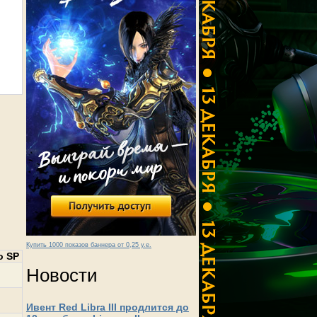
Купить 1000 показов баннера от 0,25 у.е.
о SP
Новости
Ивент Red Libra III продлится до