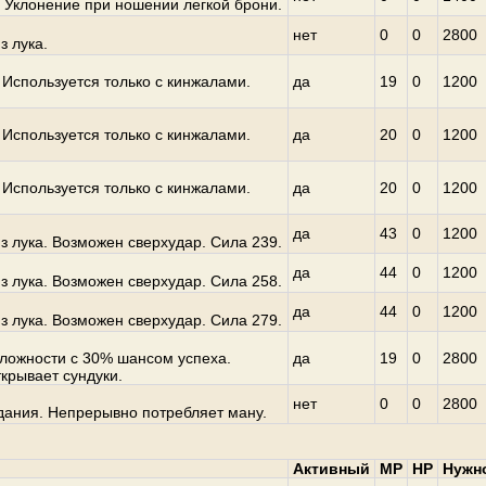
 Уклонение при ношении легкой брони.
нет
0
0
2800
з лука.
Используется только с кинжалами.
да
19
0
1200
Используется только с кинжалами.
да
20
0
1200
Используется только с кинжалами.
да
20
0
1200
да
43
0
1200
з лука. Возможен сверхудар. Сила 239.
да
44
0
1200
з лука. Возможен сверхудар. Сила 258.
да
44
0
1200
з лука. Возможен сверхудар. Сила 279.
сложности с 30% шансом успеха.
да
19
0
2800
ткрывает сундуки.
нет
0
0
2800
дания. Непрерывно потребляет ману.
Активный
MP
HP
Нужн