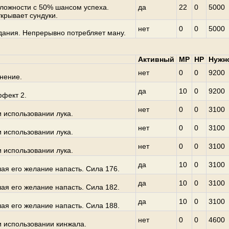
сложности с 50% шансом успеха.
да
22
0
5000
ткрывает сундуки.
нет
0
0
5000
дания. Непрерывно потребляет ману.
Активный
MP
HP
Нужн
нет
0
0
9200
нение.
да
10
0
9200
ффект 2.
нет
0
0
3100
 использовании лука.
нет
0
0
3100
 использовании лука.
нет
0
0
3100
 использовании лука.
да
10
0
3100
ая его желание напасть. Сила 176.
да
10
0
3100
ая его желание напасть. Сила 182.
да
10
0
3100
ая его желание напасть. Сила 188.
нет
0
0
4600
и использовании кинжала.