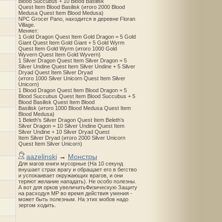
Blood Succubus + 10 Blood Basilisk
Quest Item Blood Basilisk (итого 2000 Blood
Medusa Quest Item Blood Medusa)
NPC Grocer Pano, находится в деревне Floran
Village.
Меняет:
1 Gold Dragon Quest Item Gold Dragon = 5 Gold
Giant Quest Item Gold Giant + 5 Gold Wyrm
Quest Item Gold Wyrm (итого 1000 Gold
Wyvern Quest Item Gold Wyvern)
1 Silver Dragon Quest Item Silver Dragon = 5
Silver Undine Quest Item Silver Undine + 5 Silver
Dryad Quest Item Silver Dryad
(итого 1000 Silver Unicorn Quest Item Silver
Unicorn)
1 Blood Dragon Quest Item Blood Dragon = 5
Blood Succubus Quest Item Blood Succubus + 5
Blood Basilisk Quest Item Blood
Basilisk (итого 1000 Blood Medusa Quest Item
Blood Medusa)
1 Beleth's Silver Dragon Quest Item Beleth’s
Silver Dragon = 10 Silver Undine Quest Item
Silver Undine + 10 Silver Dryad Quest
Item Silver Dryad (итого 2000 Silver Unicorn
Quest Item Silver Unicorn)
aazelinski
→
Монстры
Для магов книги мусорные (На 10 секунд
внушает страх врагу и обращает его в бегство
и успокаивает окружающих врагов, и они
теряют желание нападать). Не особо полезны.
А вот для орков увеличитьФизическую Защиту
на расходуя MP во время действия умения -
может быть полезным. На этих мобов надо
зергом ходить.