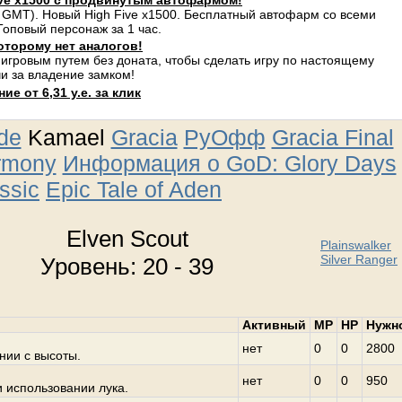
ve x1500 с продвинутым автофармом!
 GMT). Новый High Five x1500. Бесплатный автофарм со всеми
оповый персонаж за 1 час.
оторому нет аналогов!
 игровым путем без доната, чтобы сделать игру по настоящему
и за владение замком!
е от 6,31 у.е. за клик
ude
Kamael
Gracia
РуОфф
Gracia Final
rmony
Информация о GoD: Glory Days
ssic
Epic Tale of Aden
Elven Scout
Plainswalker
Silver Ranger
Уровень: 20 - 39
Активный
MP
HP
Нужн
нет
0
0
2800
нии с высоты.
нет
0
0
950
 использовании лука.