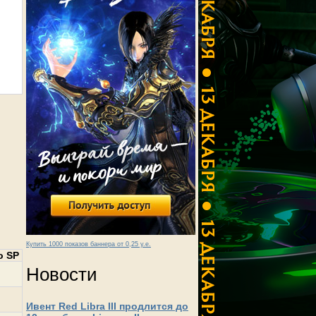
Купить 1000 показов баннера от 0,25 у.е.
о SP
Новости
Ивент Red Libra III продлится до