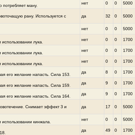
нет
0
0
5000
о потребляет ману.
овоточащую рану. Используется с
да
32
0
5000
нет
0
0
5000
нет
0
0
1700
 использовании лука.
нет
0
0
1700
 использовании лука.
нет
0
0
1700
 использовании лука.
да
8
0
1700
ая его желание напасть. Сила 153.
да
9
0
1700
ая его желание напасть. Сила 159.
да
9
0
1700
ая его желание напасть. Сила 164.
ровотечение. Снимает эффект 3 и
да
17
0
5000
нет
0
0
5000
и использовании кинжала.
да
49
0
1700
18.