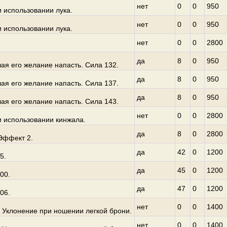
нет
0
0
950
 использовании лука.
нет
0
0
950
 использовании лука.
нет
0
0
2800
да
8
0
950
ая его желание напасть. Сила 132.
да
8
0
950
ая его желание напасть. Сила 137.
да
8
0
950
ая его желание напасть. Сила 143.
нет
0
0
2800
и использовании кинжала.
да
8
0
2800
Эффект 2.
да
42
0
1200
5.
да
45
0
1200
00.
да
47
0
1200
06.
нет
0
0
1400
 Уклонение при ношении легкой брони.
нет
0
0
1400