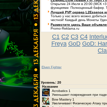
L2NAME.COM Новый PVP High Fi
Открытие 24 Июля в 20:00 (МСК +3
функциями. Полноценный бафер. Т
Лучший PVP сервер L2Essence к
Только у нас всего можно добиться
честной! Каждый день Монеты Удач
Разместите здесь Ваше объявлени
Promo-Reklama.ru
C1
C2
C3
C4
Interl
Freya
GoD
GoD: Ha
Cla
Elven Fighter
Уровень: 20
Название
Acrobatics 1
Уменьшает повреждения при паде
Bow Mastery 1
Увеличивает Физическую Атаку при