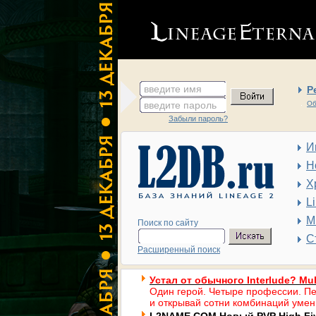
введите имя
Р
введите пароль
Об
Забыли пароль?
И
Н
Х
L
М
Поиск по сайту
С
Расширенный поиск
Устал от обычного Interlude? Mul
Один герой. Четыре профессии. Пе
и открывай сотни комбинаций умен