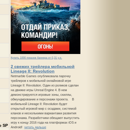
Купить 1000 показов баннера от 0,31 у.е.
2 свежих трейлера мобильной
Lineage II: Revolution
Netmarble Games опубликовала парочку
трейлеров к мобильной онлайновой игре
Lineage II: Revolution. Один из роликов сделан
на движке игры Unreal Engine 4. В нем
демонстрируются игровые зоны, скиллы,
обмундирование и персонажи проекта. В
мобильной Lineage II: Revolution будет
открытый игровой мир с осадами, системой
кланов и несколькими вариантами развития
персонажа. Разработчики обещают выпустить
игру к концу 2016 года на платформах iOS и
о SP
Android!
читать дальше