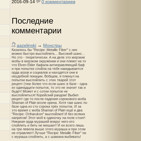
2016-09-14
0 комментариев
Последние
комментарии
aazelinski
→
Монстры
Казалось бы "Recipe: Metallic Fiber" с них
можно быстро выспойлить... Высокий шанс...
Но это - теоретически. А на деле это мерзкие
мобы в мерзком окружении и они плюют на то
что Elven Elder бафала антиоравляющий баф
и при попытке спойла на тебя накидывается
орда агров и социалов и находятся они в
неудобной локации. Вобщем, я плюнул на
попытки выспойлить с этих тварей этот
рецепт (тем более что если шанс в базе - одна
из одинадцати попыток, то это не значит так и
будет! Может и с сотни попыток не
выспойлиться! Корейский рандом! Выбил
рецепт где-то после падения сорокового моба
Shaman of Plain возле орена. Хотя там шанс по
базе одна из сто сорока трёх попыток. И за
это время с моба Shaman of Plain ещё и два
"Recipe: Oriharukon" выспойлил! И без всяких
напрягов! Этот моб в одиночку на поле стоит!
Никакая орда мурашей вокруг него его
спойлить и бить не мешает! И он всего лишь
на три левела выше этого мураша и при этом
не отравляет! Лучше "Recipe: Metallic Fiber" не
с мураша спойлить, а с шамана выбивать!