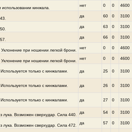
нет
0
0
4600
и использовании кинжала.
да
60
0
3100
43.
да
63
0
3100
50.
да
66
0
3100
57.
нет
0
0
4600
 Уклонение при ношении легкой брони.
нет
0
0
4600
 Уклонение при ношении легкой брони.
Используется только с кинжалами.
да
25
0
3100
Используется только с кинжалами.
да
26
0
3100
Используется только с кинжалами.
да
27
0
3100
да
54
0
3100
з лука. Возможен сверхудар. Сила 440.
да
57
0
3100
з лука. Возможен сверхудар. Сила 472.