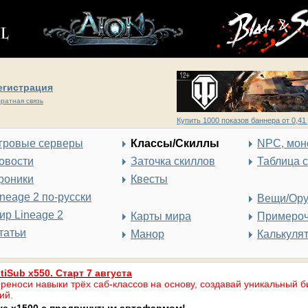
егистрация
ратная связь
Купить 1000 показов баннера от 0,41 
гровые серверы
Классы/Скиллы
NPC, мон
овости
Заточка скиллов
Таблица 
роники
Квесты
ineage 2 по-русски
Вещи/Ор
ир Lineage 2
Карты мира
Примеро
татьи
Манор
Калькуля
tiSub x550. Старт 7 августа
реноси навыки трёх саб-классов на основу, создавай уникальный б
ий.