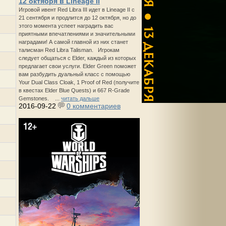
12 октября в Lineage II
Игровой ивент Red Libra III идет в Lineage II с
21 сентября и продлится до 12 октября, но до
этого момента успеет наградить вас
приятными впечатлениями и значительными
наградами! А самой главной из них станет
талисман Red Libra Talisman. Игрокам
следует общаться с Elder, каждый из которых
предлагает свои услуги. Elder Green поможет
вам разбудить дуальный класс с помощью
Your Dual Class Cloak, 1 Proof of Red (получите
в квестах Elder Blue Quests) и 667 R-Grade
Gemstones. ...
читать дальше
2016-09-22
0 комментариев