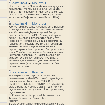
aazelinski
→
Монстры
SleepKnoT писал: "После 4 станов подряд вы
понимаете, что вам не очень то нужна эта
книга". - Для спасения от частых станов надо
делать себе сапортом Elven Elder у которой
есть магия (Баф) Антистана (Резист Шок).
aazelinski
→
Монстры
Южнее города Орена. Из Орена есть телепорт
в локацию в которой этот моб водится. Можно
и из Охотничьей Деревни до неё быстро
добежать. Бежать на Юго-Запад. Из Гирана
бежать на север и перебегать через мост
через реку. Я играю на С4 х1 и экономлю на
телепортах и соулшотах. Бегаю. И соулшоты
включаю только когда на меня несколько
персов агрятся. Мне нравятся Экстремальные
Игры. У мобов тоже должны быть шансы! А на
некоторых серверах РБ на изи в одно окно
убивают. Это не крутая MMORPG-игра, а
казуалка для маленьких девочек. Ровные
парни в такое (и используя соулшоты без
нужды) не играют.
aazelinski
→
Квесты
19 февраля 2009 года Гость писал: "нет
обмена монеты Gold Wyrm необходимой для
повышения до 1го уровня. У КОГО ЕЁ
ВЫМЕНЯТЬ МОЖНО? Другие НПС имеющие
дело с монетами её не меняют." Для тех кто,
подобно ему, столкнулся с той же проблемой,
подсказываю:
NPC Warehouse Keeper Collob, находится в
Town of Giran возле Armor Shop.
Меняет:
1 Gold Dragon Quest Item Gold Dragon = 5 Gold