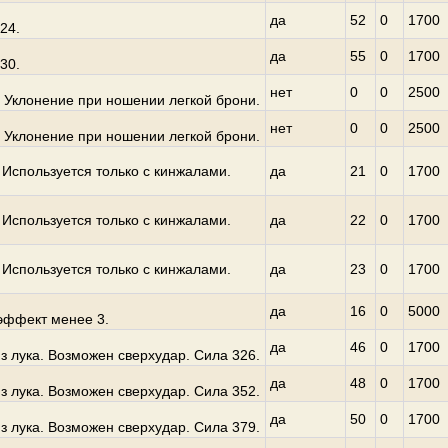
да
52
0
1700
24.
да
55
0
1700
30.
нет
0
0
2500
 Уклонение при ношении легкой брони.
нет
0
0
2500
 Уклонение при ношении легкой брони.
Используется только с кинжалами.
да
21
0
1700
Используется только с кинжалами.
да
22
0
1700
Используется только с кинжалами.
да
23
0
1700
да
16
0
5000
эффект менее 3.
да
46
0
1700
з лука. Возможен сверхудар. Сила 326.
да
48
0
1700
з лука. Возможен сверхудар. Сила 352.
да
50
0
1700
з лука. Возможен сверхудар. Сила 379.