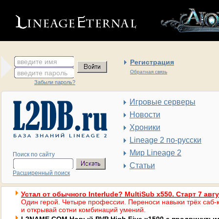
введите имя
Регистрация
введите пароль
Обратная связь
Забыли пароль?
Игровые серверы
Новости
Хроники
Lineage 2 по-русски
Мир Lineage 2
Поиск по сайту
Статьи
Расширенный поиск
Устал от обычного Interlude? MultiSub x550. Старт 7 авг
Один герой. Четыре профессии. Переноси навыки трёх саб-к
и открывай сотни комбинаций умений.