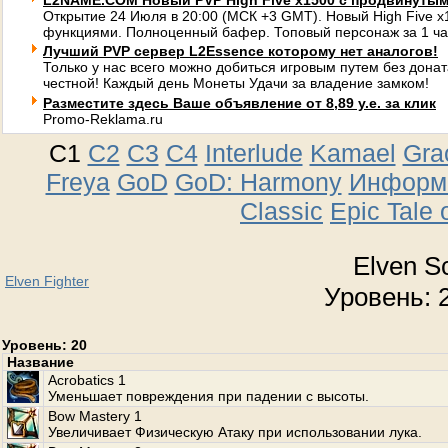
L2NAME.COM Новый PVP High Five x1500 с продвинуты
Открытие 24 Июля в 20:00 (МСК +3 GMT). Новый High Five 
функциями. Полноценный бафер. Топовый персонаж за 1 ча
Лучший PVP сервер L2Essence которому нет аналогов!
Только у нас всего можно добиться игровым путем без донат
честной! Каждый день Монеты Удачи за владение замком!
Разместите здесь Ваше объявление от 8,89 у.е. за клик
Promo-Reklama.ru
C1
C2
C3
C4
Interlude
Kamael
Gra
Freya
GoD
GoD: Harmony
Информа
Classic
Epic Tale 
Elven S
Elven Fighter
Уровень: 2
Уровень: 20
Название
Acrobatics 1
Уменьшает повреждения при падении с высоты.
Bow Mastery 1
Увеличивает Физическую Атаку при использовании лука.