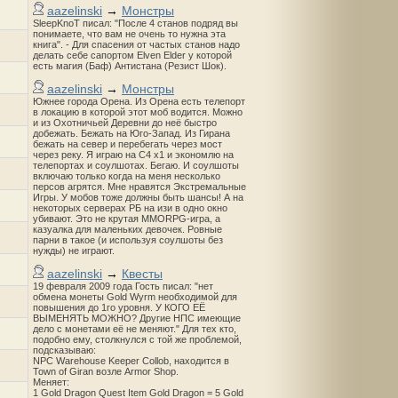
aazelinski
→
Монстры
SleepKnoT писал: "После 4 станов подряд вы
понимаете, что вам не очень то нужна эта
книга". - Для спасения от частых станов надо
делать себе сапортом Elven Elder у которой
есть магия (Баф) Антистана (Резист Шок).
aazelinski
→
Монстры
Южнее города Орена. Из Орена есть телепорт
в локацию в которой этот моб водится. Можно
и из Охотничьей Деревни до неё быстро
добежать. Бежать на Юго-Запад. Из Гирана
бежать на север и перебегать через мост
через реку. Я играю на С4 х1 и экономлю на
телепортах и соулшотах. Бегаю. И соулшоты
включаю только когда на меня несколько
персов агрятся. Мне нравятся Экстремальные
Игры. У мобов тоже должны быть шансы! А на
некоторых серверах РБ на изи в одно окно
убивают. Это не крутая MMORPG-игра, а
казуалка для маленьких девочек. Ровные
парни в такое (и используя соулшоты без
нужды) не играют.
aazelinski
→
Квесты
19 февраля 2009 года Гость писал: "нет
обмена монеты Gold Wyrm необходимой для
повышения до 1го уровня. У КОГО ЕЁ
ВЫМЕНЯТЬ МОЖНО? Другие НПС имеющие
дело с монетами её не меняют." Для тех кто,
подобно ему, столкнулся с той же проблемой,
подсказываю:
NPC Warehouse Keeper Collob, находится в
Town of Giran возле Armor Shop.
Меняет:
1 Gold Dragon Quest Item Gold Dragon = 5 Gold