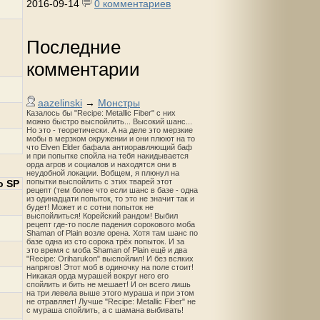
2016-09-14
0 комментариев
Последние
комментарии
aazelinski
→
Монстры
Казалось бы "Recipe: Metallic Fiber" с них
можно быстро выспойлить... Высокий шанс...
Но это - теоретически. А на деле это мерзкие
мобы в мерзком окружении и они плюют на то
что Elven Elder бафала антиоравляющий баф
и при попытке спойла на тебя накидывается
орда агров и социалов и находятся они в
неудобной локации. Вобщем, я плюнул на
попытки выспойлить с этих тварей этот
о SP
рецепт (тем более что если шанс в базе - одна
из одинадцати попыток, то это не значит так и
будет! Может и с сотни попыток не
выспойлиться! Корейский рандом! Выбил
рецепт где-то после падения сорокового моба
Shaman of Plain возле орена. Хотя там шанс по
базе одна из сто сорока трёх попыток. И за
это время с моба Shaman of Plain ещё и два
"Recipe: Oriharukon" выспойлил! И без всяких
напрягов! Этот моб в одиночку на поле стоит!
Никакая орда мурашей вокруг него его
спойлить и бить не мешает! И он всего лишь
на три левела выше этого мураша и при этом
не отравляет! Лучше "Recipe: Metallic Fiber" не
с мураша спойлить, а с шамана выбивать!