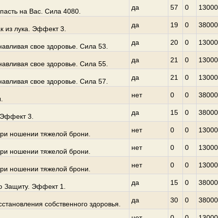
да
57
0
13000
асть на Вас. Сила 4080.
да
19
0
38000
 из лука. Эффект 3.
да
20
0
13000
навливая свое здоровье. Сила 53.
да
21
0
13000
навливая свое здоровье. Сила 55.
да
21
0
13000
навливая свое здоровье. Сила 57.
нет
0
0
38000
.
да
15
0
38000
 Эффект 3.
нет
0
0
13000
ри ношении тяжелой брони.
нет
0
0
13000
ри ношении тяжелой брони.
нет
0
0
13000
ри ношении тяжелой брони.
да
15
0
38000
ю Защиту. Эффект 1.
да
30
0
38000
сстановления собственного здоровья.
нет
0
0
13000