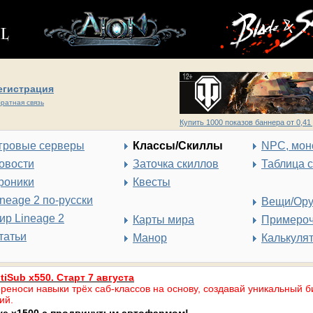
егистрация
ратная связь
Купить 1000 показов баннера от 0,41 
гровые серверы
Классы/Скиллы
NPC, мон
овости
Заточка скиллов
Таблица 
роники
Квесты
ineage 2 по-русски
Вещи/Ор
ир Lineage 2
Карты мира
Примеро
татьи
Манор
Калькуля
tiSub x550. Старт 7 августа
реноси навыки трёх саб-классов на основу, создавай уникальный б
ий.