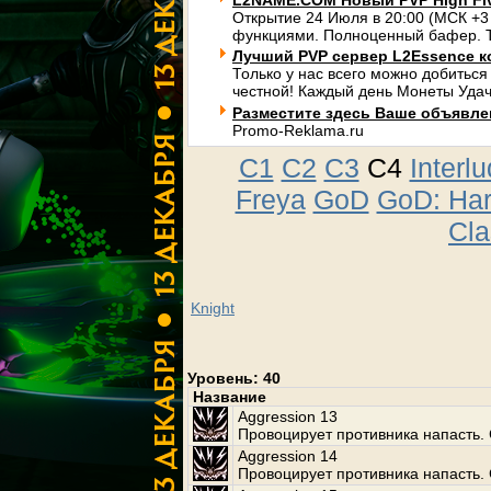
L2NAME.COM Новый PVP High Fi
Открытие 24 Июля в 20:00 (МСК +3
функциями. Полноценный бафер. Т
Лучший PVP сервер L2Essence к
Только у нас всего можно добиться
честной! Каждый день Монеты Удач
Разместите здесь Ваше объявлени
Promo-Reklama.ru
C1
C2
C3
C4
Interl
Freya
GoD
GoD: Ha
Cla
Knight
Уровень: 40
Название
Aggression 13
Провоцирует противника напасть. 
Aggression 14
Провоцирует противника напасть. 