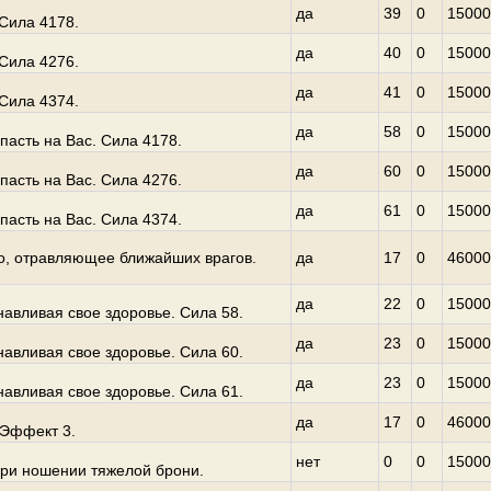
да
39
0
15000
Сила 4178.
да
40
0
15000
Сила 4276.
да
41
0
15000
Сила 4374.
да
58
0
15000
асть на Вас. Сила 4178.
да
60
0
15000
асть на Вас. Сила 4276.
да
61
0
15000
асть на Вас. Сила 4374.
о, отравляющее ближайших врагов.
да
17
0
46000
да
22
0
15000
навливая свое здоровье. Сила 58.
да
23
0
15000
навливая свое здоровье. Сила 60.
да
23
0
15000
навливая свое здоровье. Сила 61.
да
17
0
46000
 Эффект 3.
нет
0
0
15000
ри ношении тяжелой брони.