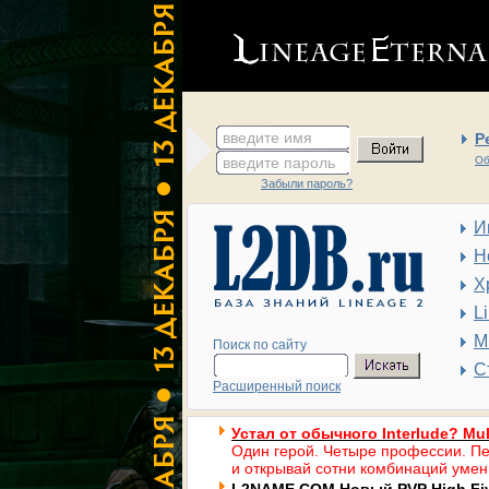
введите имя
Р
введите пароль
Об
Забыли пароль?
И
Н
Х
L
М
Поиск по сайту
С
Расширенный поиск
Устал от обычного Interlude? Mul
Один герой. Четыре профессии. Пе
и открывай сотни комбинаций умен