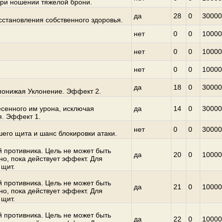
ри ношении тяжелой брони.
да
28
0
30000
сстановления собственного здоровья.
нет
0
0
10000
нет
0
0
10000
нет
0
0
10000
да
18
0
30000
понижая Уклонение. Эффект 2.
есенного им урона, исключая
да
14
0
30000
я. Эффект 1.
нет
0
0
30000
го щита и шанс блокировки атаки.
противника. Цель не может быть
да
20
0
10000
о, пока действует эффект. Для
 щит.
противника. Цель не может быть
да
21
0
10000
о, пока действует эффект. Для
 щит.
противника. Цель не может быть
да
22
0
10000