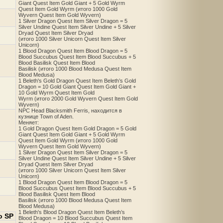
Giant Quest Item Gold Giant + 5 Gold Wyrm
Quest Item Gold Wyrm (итого 1000 Gold
Wyvern Quest Item Gold Wyvern)
1 Silver Dragon Quest Item Silver Dragon = 5
Silver Undine Quest Item Silver Undine + 5 Silver
Dryad Quest Item Silver Dryad
(итого 1000 Silver Unicorn Quest Item Silver
Unicorn)
1 Blood Dragon Quest Item Blood Dragon = 5
Blood Succubus Quest Item Blood Succubus + 5
Blood Basilisk Quest Item Blood
Basilisk (итого 1000 Blood Medusa Quest Item
Blood Medusa)
1 Beleth's Gold Dragon Quest Item Beleth’s Gold
Dragon = 10 Gold Giant Quest Item Gold Giant +
10 Gold Wyrm Quest Item Gold
Wyrm (итого 2000 Gold Wyvern Quest Item Gold
Wyvern)
NPC Head Blacksmith Ferris, находится в
кузнице Town of Aden.
Меняет:
1 Gold Dragon Quest Item Gold Dragon = 5 Gold
Giant Quest Item Gold Giant + 5 Gold Wyrm
Quest Item Gold Wyrm (итого 1000 Gold
Wyvern Quest Item Gold Wyvern)
1 Silver Dragon Quest Item Silver Dragon = 5
Silver Undine Quest Item Silver Undine + 5 Silver
Dryad Quest Item Silver Dryad
(итого 1000 Silver Unicorn Quest Item Silver
Unicorn)
1 Blood Dragon Quest Item Blood Dragon = 5
Blood Succubus Quest Item Blood Succubus + 5
Blood Basilisk Quest Item Blood
Basilisk (итого 1000 Blood Medusa Quest Item
Blood Medusa)
1 Beleth's Blood Dragon Quest Item Beleth’s
о SP
Blood Dragon = 10 Blood Succubus Quest Item