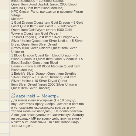
Blood Succubus + 10 Blood Basilisk
Quest Item Blood Basilisk (итого 2000 Blood
Medusa Quest Item Blood Medusa)
NPC Grocer Pano, находится в деревне Floran
Village.
Меняет:
1 Gold Dragon Quest Item Gold Dragon = 5 Gold
Giant Quest Item Gold Giant + 5 Gold Wyrm
Quest Item Gold Wyrm (итого 1000 Gold
Wyvern Quest Item Gold Wyvern)
1 Silver Dragon Quest Item Silver Dragon = 5
Silver Undine Quest Item Silver Undine + 5 Silver
Dryad Quest Item Silver Dryad
(итого 1000 Silver Unicorn Quest Item Silver
Unicorn)
1 Blood Dragon Quest Item Blood Dragon = 5
Blood Succubus Quest Item Blood Succubus + 5
Blood Basilisk Quest Item Blood
Basilisk (итого 1000 Blood Medusa Quest Item
Blood Medusa)
1 Beleth's Silver Dragon Quest Item Beleth’s
Silver Dragon = 10 Silver Undine Quest Item
Silver Undine + 10 Silver Dryad Quest
Item Silver Dryad (итого 2000 Silver Unicorn
Quest Item Silver Unicorn)
aazelinski
→
Монстры
Для магов книги мусорные (На 10 секунд
внушает страх врагу и обращает его в бегство
и успокаивает окружающих врагов, и они
теряют желание нападать). Не особо полезны.
А вот для орков увеличитьФизическую Защиту
на расходуя MP во время действия умения -
может быть полезным. На этих мобов надо
зергом ходить.