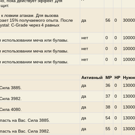
о, пока действует эффект. Для
 щит.
 к ловким атакам. Для вызова
бирает 15% получаемого опыта. После
да
56
0
30000
ystal: C-Grade через 4 равных
нет
0
0
10000
и использовании меча или булавы.
нет
0
0
10000
и использовании меча или булавы.
нет
0
0
10000
и использовании меча или булавы.
Активный
MP
HP
Нужн
да
36
0
13000
Сила 3885.
да
37
0
13000
Сила 3982.
да
38
0
13000
Сила 4080.
да
54
0
13000
асть на Вас. Сила 3885.
да
55
0
13000
асть на Вас. Сила 3982.