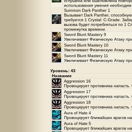
оглушена или ошеломлена повторн
использования умения необходим
Summon Dark Panther 1
Вызывает Dark Panther, способную
требуется 1 Crystal: C-Grade. За
вызова будет потребляться по 1 Cr
промежутка времени.
Sword Blunt Mastery 9
Увеличивает Физическую Атаку пр
Sword Blunt Mastery 10
Увеличивает Физическую Атаку пр
Sword Blunt Mastery 11
Увеличивает Физическую Атаку пр
Уровень: 43
Название
Aggression 16
Провоцирует противника напасть. 
Aggression 17
Провоцирует противника напасть. 
Aggression 18
Провоцирует противника напасть. 
Aura of Hate 4
Провоцирует ближайших врагов нап
Aura of Hate 5
Провоцирует ближайших врагов нап