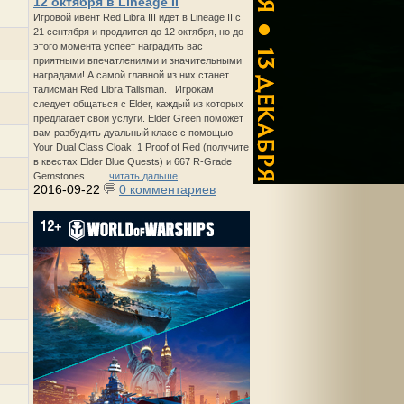
12 октября в Lineage II
Игровой ивент Red Libra III идет в Lineage II с
21 сентября и продлится до 12 октября, но до
этого момента успеет наградить вас
приятными впечатлениями и значительными
наградами! А самой главной из них станет
талисман Red Libra Talisman. Игрокам
следует общаться с Elder, каждый из которых
предлагает свои услуги. Elder Green поможет
вам разбудить дуальный класс с помощью
Your Dual Class Cloak, 1 Proof of Red (получите
в квестах Elder Blue Quests) и 667 R-Grade
Gemstones. ...
читать дальше
2016-09-22
0 комментариев