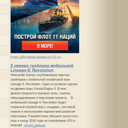
Купить 1000 показов баннера от 0,31 у.е.
2 свежих трейлера мобильной
Lineage II: Revolution
Netmarble Games опубликовала парочку
трейлеров к мобильной онлайновой игре
Lineage II: Revolution. Один из роликов сделан
на движке игры Unreal Engine 4. В нем
демонстрируются игровые зоны, скиллы,
обмундирование и персонажи проекта. В
мобильной Lineage II: Revolution будет
открытый игровой мир с осадами, системой
кланов и несколькими вариантами развития
персонажа. Разработчики обещают выпустить
игру к концу 2016 года на платформах iOS и
Android!
читать дальше