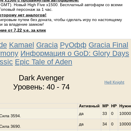
ve x1500 с продвинутым автофармом!
 GMT). Новый High Five x1500. Бесплатный автофарм со всеми
оповый персонаж за 1 час.
оторому нет аналогов!
 игровым путем без доната, чтобы сделать игру по настоящему
и за владение замком!
е от 7,22 у.е. за клик
ude
Kamael
Gracia
РуОфф
Gracia Final
rmony
Информация о GoD: Glory Days
ssic
Epic Tale of Aden
Dark Avenger
Hell Knight
Уровень: 40 - 74
Активный
MP
HP
Нужн
да
33
0
10000
Сила 3594.
да
34
0
10000
Сила 3690.