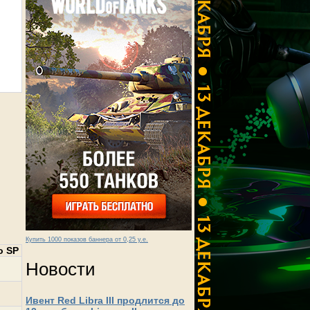
Купить 1000 показов баннера от 0,25 у.е.
о SP
Новости
Ивент Red Libra III продлится до