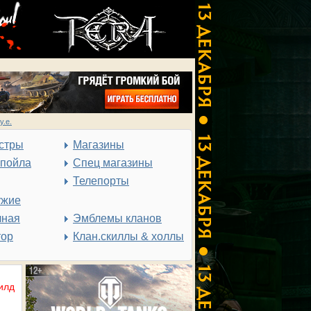
у.е.
стры
Магазины
спойла
Спец магазины
Телепорты
ужие
чная
Эмблемы кланов
тор
Клан.скиллы & холлы
илд