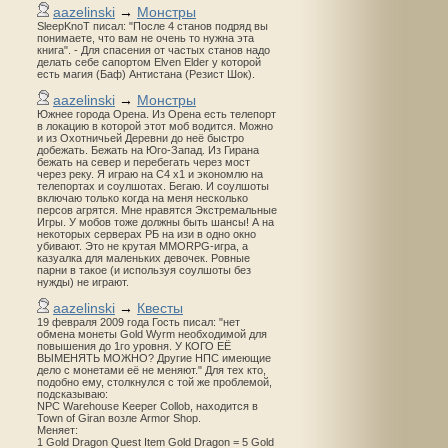
aazelinski
→
Монстры
SleepKnoT писал: "После 4 станов подряд вы
понимаете, что вам не очень то нужна эта
книга". - Для спасения от частых станов надо
делать себе сапортом Elven Elder у которой
есть магия (Баф) Антистана (Резист Шок).
aazelinski
→
Монстры
Южнее города Орена. Из Орена есть телепорт
в локацию в которой этот моб водится. Можно
и из Охотничьей Деревни до неё быстро
добежать. Бежать на Юго-Запад. Из Гирана
бежать на север и перебегать через мост
через реку. Я играю на С4 х1 и экономлю на
телепортах и соулшотах. Бегаю. И соулшоты
включаю только когда на меня несколько
персов агрятся. Мне нравятся Экстремальные
Игры. У мобов тоже должны быть шансы! А на
некоторых серверах РБ на изи в одно окно
убивают. Это не крутая MMORPG-игра, а
казуалка для маленьких девочек. Ровные
парни в такое (и используя соулшоты без
нужды) не играют.
aazelinski
→
Квесты
19 февраля 2009 года Гость писал: "нет
обмена монеты Gold Wyrm необходимой для
повышения до 1го уровня. У КОГО ЕЁ
ВЫМЕНЯТЬ МОЖНО? Другие НПС имеющие
дело с монетами её не меняют." Для тех кто,
подобно ему, столкнулся с той же проблемой,
подсказываю:
NPC Warehouse Keeper Collob, находится в
Town of Giran возле Armor Shop.
Меняет:
1 Gold Dragon Quest Item Gold Dragon = 5 Gold