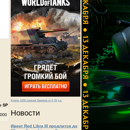
Купить 1000 показов баннера от 0,25 у.е.
о SP
Новости
000
Ивент Red Libra III продлится до