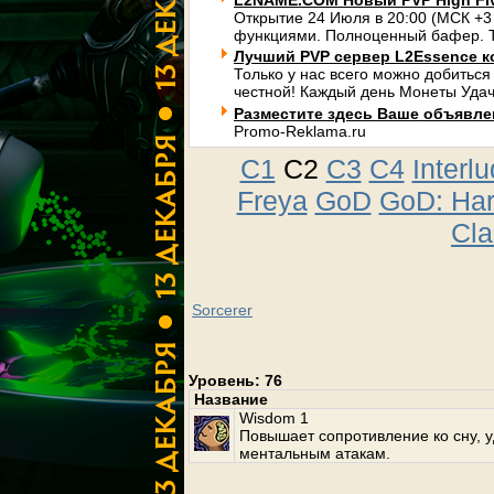
L2NAME.COM Новый PVP High Fi
Открытие 24 Июля в 20:00 (МСК +3
функциями. Полноценный бафер. Т
Лучший PVP сервер L2Essence к
Только у нас всего можно добиться
честной! Каждый день Монеты Удач
Разместите здесь Ваше объявлени
Promo-Reklama.ru
C1
C2
C3
C4
Interl
Freya
GoD
GoD: Ha
Cla
Sorcerer
Уровень: 76
Название
Wisdom 1
Повышает сопротивление ко сну, 
ментальным атакам.