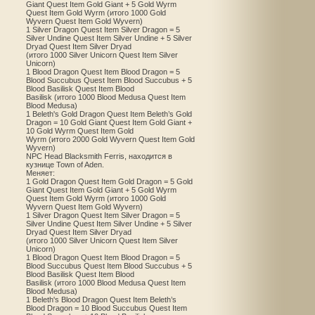
Giant Quest Item Gold Giant + 5 Gold Wyrm
Quest Item Gold Wyrm (итого 1000 Gold
Wyvern Quest Item Gold Wyvern)
1 Silver Dragon Quest Item Silver Dragon = 5
Silver Undine Quest Item Silver Undine + 5 Silver
Dryad Quest Item Silver Dryad
(итого 1000 Silver Unicorn Quest Item Silver
Unicorn)
1 Blood Dragon Quest Item Blood Dragon = 5
Blood Succubus Quest Item Blood Succubus + 5
Blood Basilisk Quest Item Blood
Basilisk (итого 1000 Blood Medusa Quest Item
Blood Medusa)
1 Beleth's Gold Dragon Quest Item Beleth’s Gold
Dragon = 10 Gold Giant Quest Item Gold Giant +
10 Gold Wyrm Quest Item Gold
Wyrm (итого 2000 Gold Wyvern Quest Item Gold
Wyvern)
NPC Head Blacksmith Ferris, находится в
кузнице Town of Aden.
Меняет:
1 Gold Dragon Quest Item Gold Dragon = 5 Gold
Giant Quest Item Gold Giant + 5 Gold Wyrm
Quest Item Gold Wyrm (итого 1000 Gold
Wyvern Quest Item Gold Wyvern)
1 Silver Dragon Quest Item Silver Dragon = 5
Silver Undine Quest Item Silver Undine + 5 Silver
Dryad Quest Item Silver Dryad
(итого 1000 Silver Unicorn Quest Item Silver
Unicorn)
1 Blood Dragon Quest Item Blood Dragon = 5
Blood Succubus Quest Item Blood Succubus + 5
Blood Basilisk Quest Item Blood
Basilisk (итого 1000 Blood Medusa Quest Item
Blood Medusa)
1 Beleth's Blood Dragon Quest Item Beleth’s
Blood Dragon = 10 Blood Succubus Quest Item