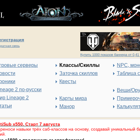
егистрация
ратная связь
Купить 1000 показов баннера от 0,41 
гровые серверы
Классы/Скиллы
NPC, мон
овости
Заточка скиллов
Таблица 
роники
Квесты
ineage 2 по-русски
Вещи/Ор
ир Lineage 2
Карты мира
Примеро
татьи
Манор
Калькуля
tiSub x550. Старт 7 августа
реноси навыки трёх саб-классов на основу, создавай уникальный б
ий.