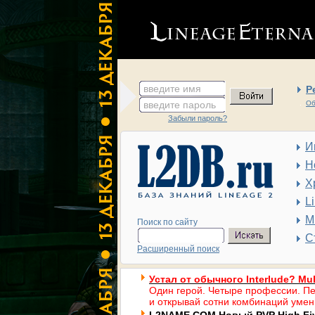
введите имя
Р
введите пароль
Об
Забыли пароль?
И
Н
Х
L
М
Поиск по сайту
С
Расширенный поиск
Устал от обычного Interlude? Mul
Один герой. Четыре профессии. Пе
и открывай сотни комбинаций умен