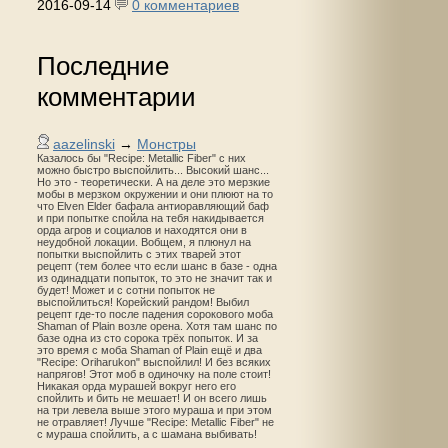
2016-09-14
0 комментариев
Последние
комментарии
aazelinski
→
Монстры
Казалось бы "Recipe: Metallic Fiber" с них
можно быстро выспойлить... Высокий шанс...
Но это - теоретически. А на деле это мерзкие
мобы в мерзком окружении и они плюют на то
что Elven Elder бафала антиоравляющий баф
и при попытке спойла на тебя накидывается
орда агров и социалов и находятся они в
неудобной локации. Вобщем, я плюнул на
попытки выспойлить с этих тварей этот
рецепт (тем более что если шанс в базе - одна
из одинадцати попыток, то это не значит так и
будет! Может и с сотни попыток не
выспойлиться! Корейский рандом! Выбил
рецепт где-то после падения сорокового моба
Shaman of Plain возле орена. Хотя там шанс по
базе одна из сто сорока трёх попыток. И за
это время с моба Shaman of Plain ещё и два
"Recipe: Oriharukon" выспойлил! И без всяких
напрягов! Этот моб в одиночку на поле стоит!
Никакая орда мурашей вокруг него его
спойлить и бить не мешает! И он всего лишь
на три левела выше этого мураша и при этом
не отравляет! Лучше "Recipe: Metallic Fiber" не
с мураша спойлить, а с шамана выбивать!