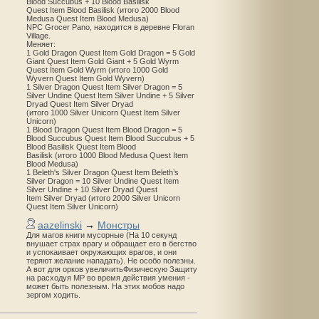
Blood Succubus + 10 Blood Basilisk
Quest Item Blood Basilisk (итого 2000 Blood
Medusa Quest Item Blood Medusa)
NPC Grocer Pano, находится в деревне Floran
Village.
Меняет:
1 Gold Dragon Quest Item Gold Dragon = 5 Gold
Giant Quest Item Gold Giant + 5 Gold Wyrm
Quest Item Gold Wyrm (итого 1000 Gold
Wyvern Quest Item Gold Wyvern)
1 Silver Dragon Quest Item Silver Dragon = 5
Silver Undine Quest Item Silver Undine + 5 Silver
Dryad Quest Item Silver Dryad
(итого 1000 Silver Unicorn Quest Item Silver
Unicorn)
1 Blood Dragon Quest Item Blood Dragon = 5
Blood Succubus Quest Item Blood Succubus + 5
Blood Basilisk Quest Item Blood
Basilisk (итого 1000 Blood Medusa Quest Item
Blood Medusa)
1 Beleth's Silver Dragon Quest Item Beleth’s
Silver Dragon = 10 Silver Undine Quest Item
Silver Undine + 10 Silver Dryad Quest
Item Silver Dryad (итого 2000 Silver Unicorn
Quest Item Silver Unicorn)
aazelinski
→
Монстры
Для магов книги мусорные (На 10 секунд
внушает страх врагу и обращает его в бегство
и успокаивает окружающих врагов, и они
теряют желание нападать). Не особо полезны.
А вот для орков увеличитьФизическую Защиту
на расходуя MP во время действия умения -
может быть полезным. На этих мобов надо
зергом ходить.