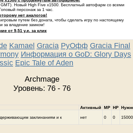
ve x1500 с продвинутым автофармом!
 GMT). Новый High Five x1500. Бесплатный автофарм со всеми
оповый персонаж за 1 час.
оторому нет аналогов!
 игровым путем без доната, чтобы сделать игру по настоящему
и за владение замком!
е от 9,51 у.е. за клик
ude
Kamael
Gracia
РуОфф
Gracia Final
rmony
Информация о GoD: Glory Days
ssic
Epic Tale of Aden
Archmage
Уровень: 76 - 76
Активный
MP
HP
Нужн
удерживающим заклинаниям и к
нет
0
0
15000