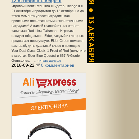
12 октября в Lineage II
Игровой ивент Red Libra III идет в Lineage II с
21 сентября и продлится до 12 октября, но до
этого момента успеет наградить вас
приятными впечатлениями и значительными
наградами! А самой главной из них станет
талисман Red Libra Talisman. Игрокам
следует общаться с Elder, каждый из которых
предлагает свои услуги. Elder Green поможет
вам разбудить дуальный класс с помощью
Your Dual Class Cloak, 1 Proof of Red (получите
в квестах Elder Blue Quests) и 667 R-Grade
Gemstones. ...
читать дальше
2016-09-22
0 комментариев