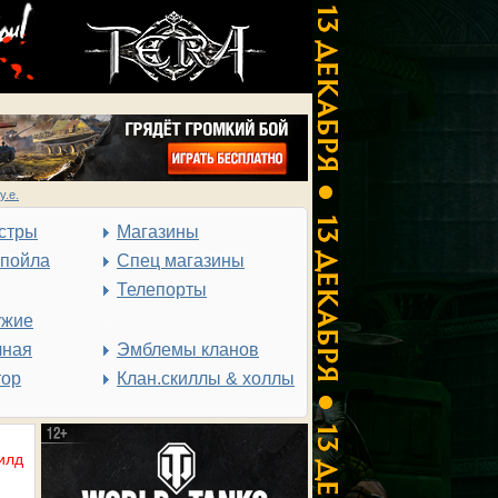
у.е.
стры
Магазины
спойла
Спец магазины
Телепорты
ужие
чная
Эмблемы кланов
тор
Клан.скиллы & холлы
илд