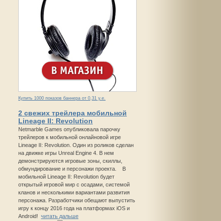
Купить 1000 показов баннера от 0,31 у.е.
2 свежих трейлера мобильной
Lineage II: Revolution
Netmarble Games опубликовала парочку
трейлеров к мобильной онлайновой игре
Lineage II: Revolution. Один из роликов сделан
на движке игры Unreal Engine 4. В нем
демонстрируются игровые зоны, скиллы,
обмундирование и персонажи проекта. В
мобильной Lineage II: Revolution будет
открытый игровой мир с осадами, системой
кланов и несколькими вариантами развития
персонажа. Разработчики обещают выпустить
игру к концу 2016 года на платформах iOS и
Android!
читать дальше