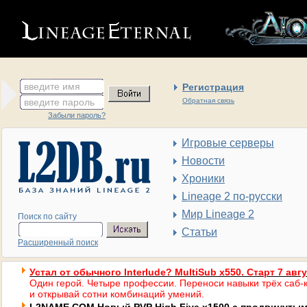
введите имя
Регистрация
введите пароль
Обратная связь
Забыли пароль?
Игровые серверы
Новости
Хроники
Lineage 2 по-русски
Мир Lineage 2
Поиск по сайту
Статьи
Расширенный поиск
Устал от обычного Interlude? MultiSub x550. Старт 7 авг
Один герой. Четыре профессии. Переноси навыки трёх саб-к
и открывай сотни комбинаций умений.