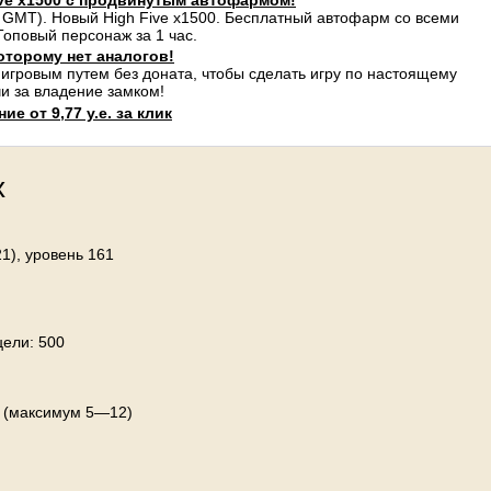
ve x1500 с продвинутым автофармом!
 GMT). Новый High Five x1500. Бесплатный автофарм со всеми
оповый персонаж за 1 час.
оторому нет аналогов!
 игровым путем без доната, чтобы сделать игру по настоящему
и за владение замком!
е от 9,77 у.е. за клик
х
1), уровень 161
цели: 500
й (максимум 5—12)