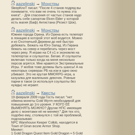
aazelinski
→
Монстры
SleepKnoT писал: "После 4 станов подряд вы
понимаете, что вам не очень то нужна эта
книга". - Для спасения от частых станов надо
делать себе сапортом Elven Elder у которой
есть магия (Баф) Антистана (Резист Шок).
aazelinski
→
Монстры
Южнее города Орена. Из Орена есть телепорт
в локацию в которой этот моб водится. Можно
и из Охотничьей Деревни до неё быстро
добежать. Бежать на Юго-Запад. Из Гирана
бежать на север и перебегать через мост
через реку. Я играю на С4 х1 и экономлю на
телепортах и соулшотах. Бегаю. И соулшоты
включаю только когда на меня несколько
персов агрятся. Мне нравятся Экстремальные
Игры. У мобов тоже должны быть шансы! А на
некоторых серверах РБ на изи в одно окно
убивают. Это не крутая MMORPG-игра, а
казуалка для маленьких девочек. Ровные
парни в такое (и используя соулшоты без
нужды) не играют.
aazelinski
→
Квесты
19 февраля 2009 года Гость писал: "нет
обмена монеты Gold Wyrm необходимой для
повышения до 1го уровня. У КОГО ЕЁ
ВЫМЕНЯТЬ МОЖНО? Другие НПС имеющие
дело с монетами её не меняют." Для тех кто,
подобно ему, столкнулся с той же проблемой,
подсказываю:
NPC Warehouse Keeper Collob, находится в
Town of Giran возле Armor Shop.
Меняет:
1 Gold Dragon Quest Item Gold Dragon = 5 Gold