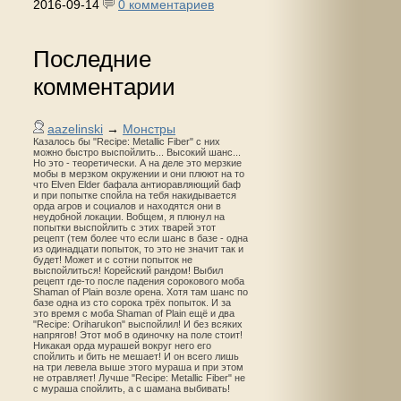
2016-09-14
0 комментариев
Последние
комментарии
aazelinski
→
Монстры
Казалось бы "Recipe: Metallic Fiber" с них
можно быстро выспойлить... Высокий шанс...
Но это - теоретически. А на деле это мерзкие
мобы в мерзком окружении и они плюют на то
что Elven Elder бафала антиоравляющий баф
и при попытке спойла на тебя накидывается
орда агров и социалов и находятся они в
неудобной локации. Вобщем, я плюнул на
попытки выспойлить с этих тварей этот
рецепт (тем более что если шанс в базе - одна
из одинадцати попыток, то это не значит так и
будет! Может и с сотни попыток не
выспойлиться! Корейский рандом! Выбил
рецепт где-то после падения сорокового моба
Shaman of Plain возле орена. Хотя там шанс по
базе одна из сто сорока трёх попыток. И за
это время с моба Shaman of Plain ещё и два
"Recipe: Oriharukon" выспойлил! И без всяких
напрягов! Этот моб в одиночку на поле стоит!
Никакая орда мурашей вокруг него его
спойлить и бить не мешает! И он всего лишь
на три левела выше этого мураша и при этом
не отравляет! Лучше "Recipe: Metallic Fiber" не
с мураша спойлить, а с шамана выбивать!