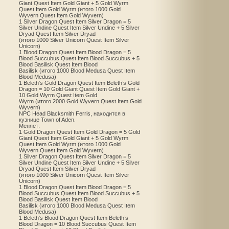
Giant Quest Item Gold Giant + 5 Gold Wyrm
Quest Item Gold Wyrm (итого 1000 Gold
Wyvern Quest Item Gold Wyvern)
1 Silver Dragon Quest Item Silver Dragon = 5
Silver Undine Quest Item Silver Undine + 5 Silver
Dryad Quest Item Silver Dryad
(итого 1000 Silver Unicorn Quest Item Silver
Unicorn)
1 Blood Dragon Quest Item Blood Dragon = 5
Blood Succubus Quest Item Blood Succubus + 5
Blood Basilisk Quest Item Blood
Basilisk (итого 1000 Blood Medusa Quest Item
Blood Medusa)
1 Beleth's Gold Dragon Quest Item Beleth’s Gold
Dragon = 10 Gold Giant Quest Item Gold Giant +
10 Gold Wyrm Quest Item Gold
Wyrm (итого 2000 Gold Wyvern Quest Item Gold
Wyvern)
NPC Head Blacksmith Ferris, находится в
кузнице Town of Aden.
Меняет:
1 Gold Dragon Quest Item Gold Dragon = 5 Gold
Giant Quest Item Gold Giant + 5 Gold Wyrm
Quest Item Gold Wyrm (итого 1000 Gold
Wyvern Quest Item Gold Wyvern)
1 Silver Dragon Quest Item Silver Dragon = 5
Silver Undine Quest Item Silver Undine + 5 Silver
Dryad Quest Item Silver Dryad
(итого 1000 Silver Unicorn Quest Item Silver
Unicorn)
1 Blood Dragon Quest Item Blood Dragon = 5
Blood Succubus Quest Item Blood Succubus + 5
Blood Basilisk Quest Item Blood
Basilisk (итого 1000 Blood Medusa Quest Item
Blood Medusa)
1 Beleth's Blood Dragon Quest Item Beleth’s
Blood Dragon = 10 Blood Succubus Quest Item