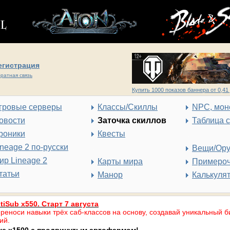
егистрация
ратная связь
Купить 1000 показов баннера от 0,41 
гровые серверы
Классы/Скиллы
NPC, мон
овости
Заточка скиллов
Таблица 
роники
Квесты
ineage 2 по-русски
Вещи/Ор
ир Lineage 2
Карты мира
Примеро
татьи
Манор
Калькуля
tiSub x550. Старт 7 августа
реноси навыки трёх саб-классов на основу, создавай уникальный б
ий.