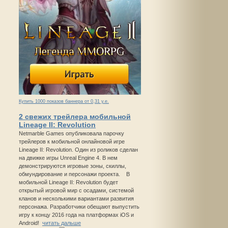
Купить 1000 показов баннера от 0,31 у.е.
2 свежих трейлера мобильной
Lineage II: Revolution
Netmarble Games опубликовала парочку
трейлеров к мобильной онлайновой игре
Lineage II: Revolution. Один из роликов сделан
на движке игры Unreal Engine 4. В нем
демонстрируются игровые зоны, скиллы,
обмундирование и персонажи проекта. В
мобильной Lineage II: Revolution будет
открытый игровой мир с осадами, системой
кланов и несколькими вариантами развития
персонажа. Разработчики обещают выпустить
игру к концу 2016 года на платформах iOS и
Android!
читать дальше