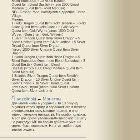
Blood Succubus + 10 Blood Basilisk
Quest Item Blood Basilisk (итого 2000 Blood
Medusa Quest Item Blood Medusa)
NPC Grocer Pano, находится в деревне Floran
Village.
Меняет:
1 Gold Dragon Quest Item Gold Dragon = 5 Gold
Giant Quest Item Gold Giant + 5 Gold Wyrm
Quest Item Gold Wyrm (итого 1000 Gold
Wyvern Quest Item Gold Wyvern)
1 Silver Dragon Quest Item Silver Dragon = 5
Silver Undine Quest Item Silver Undine + 5 Silver
Dryad Quest Item Silver Dryad
(итого 1000 Silver Unicorn Quest Item Silver
Unicorn)
1 Blood Dragon Quest Item Blood Dragon = 5
Blood Succubus Quest Item Blood Succubus + 5
Blood Basilisk Quest Item Blood
Basilisk (итого 1000 Blood Medusa Quest Item
Blood Medusa)
1 Beleth's Silver Dragon Quest Item Beleth’s
Silver Dragon = 10 Silver Undine Quest Item
Silver Undine + 10 Silver Dryad Quest
Item Silver Dryad (итого 2000 Silver Unicorn
Quest Item Silver Unicorn)
aazelinski
→
Монстры
Для магов книги мусорные (На 10 секунд
внушает страх врагу и обращает его в бегство
и успокаивает окружающих врагов, и они
теряют желание нападать). Не особо полезны.
А вот для орков увеличитьФизическую Защиту
на расходуя MP во время действия умения -
может быть полезным. На этих мобов надо
зергом ходить.