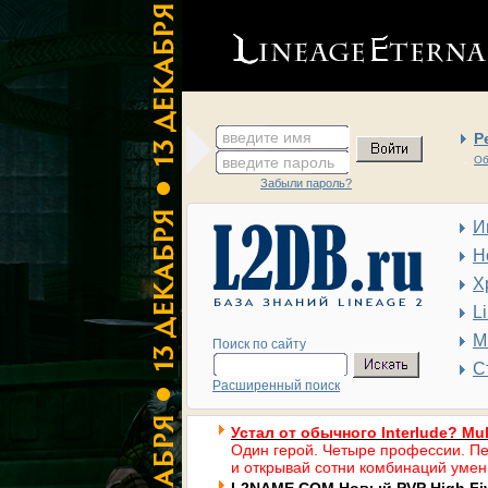
введите имя
Р
введите пароль
Об
Забыли пароль?
И
Н
Х
L
М
Поиск по сайту
С
Расширенный поиск
Устал от обычного Interlude? Mul
Один герой. Четыре профессии. Пе
и открывай сотни комбинаций умен