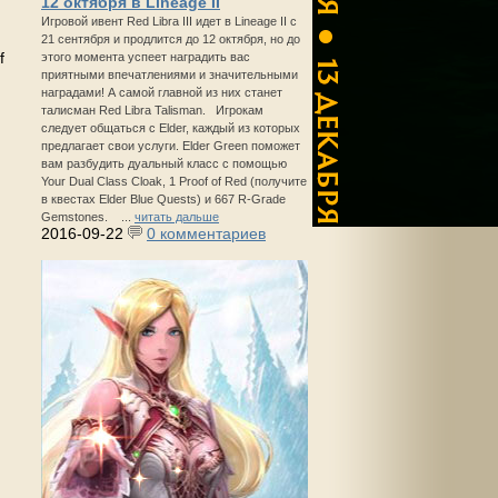
12 октября в Lineage II
Игровой ивент Red Libra III идет в Lineage II с
21 сентября и продлится до 12 октября, но до
f
этого момента успеет наградить вас
приятными впечатлениями и значительными
наградами! А самой главной из них станет
талисман Red Libra Talisman. Игрокам
следует общаться с Elder, каждый из которых
предлагает свои услуги. Elder Green поможет
вам разбудить дуальный класс с помощью
Your Dual Class Cloak, 1 Proof of Red (получите
в квестах Elder Blue Quests) и 667 R-Grade
Gemstones. ...
читать дальше
2016-09-22
0 комментариев