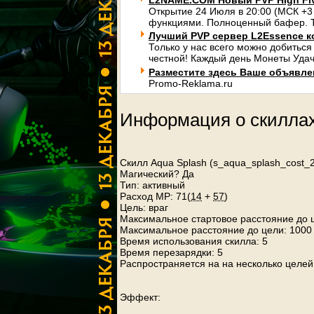
L2NAME.COM Новый PVP High Fi
Открытие 24 Июля в 20:00 (МСК +3
функциями. Полноценный бафер. Т
Лучший PVP сервер L2Essence к
Только у нас всего можно добиться
честной! Каждый день Монеты Удач
Разместите здесь Ваше объявлени
Promo-Reklama.ru
Информация о скилла
Скилл Aqua Splash (s_aqua_splash_cost_2
Магический? Да
Тип: активный
Расход MP: 71(
14
+
57
)
Цель: враг
Максимальное стартовое расстояние до 
Максимальное расстояние до цели: 1000
Время использования скилла: 5
Время перезарядки: 5
Распространяется на на несколько целе
Эффект: