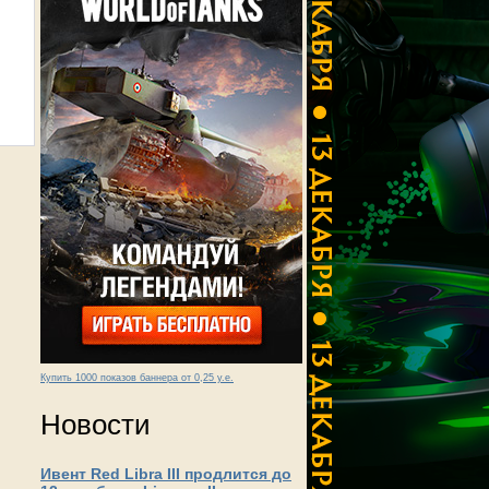
Купить 1000 показов баннера от 0,25 у.е.
Новости
Ивент Red Libra III продлится до