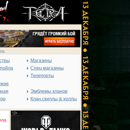
у.е.
стры
Магазины
спойла
Спец магазины
Телепорты
ужие
чная
Эмблемы кланов
тор
Клан.скиллы & холлы
илд