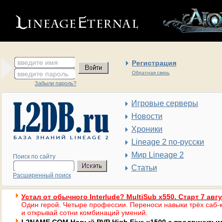
введите имя
Регистрация
введите пароль
Обратная связь
Забыли пароль?
Игровые серверы
Новости
Хроники
Lineage 2 по-русски
Мир Lineage 2
Поиск по сайту
Статьи
Расширенный поиск
Устал от обычного Interlude? MultiSub x550. Старт 7 авг
Один герой. Четыре профессии. Переноси навыки трёх саб-к
и открывай сотни комбинаций умений.