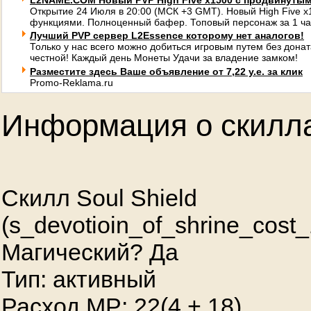
L2NAME.COM Новый PVP High Five x1500 с продвинуты
Открытие 24 Июля в 20:00 (МСК +3 GMT). Новый High Five 
функциями. Полноценный бафер. Топовый персонаж за 1 ча
Лучший PVP сервер L2Essence которому нет аналогов!
Только у нас всего можно добиться игровым путем без донат
честной! Каждый день Монеты Удачи за владение замком!
Разместите здесь Ваше объявление от 7,22 у.е. за клик
Promo-Reklama.ru
Информация о скилл
Скилл Soul Shield
(s_devotioin_of_shrine_cost
Магический? Да
Тип: активный
Расход MP: 22(
4
+
18
)