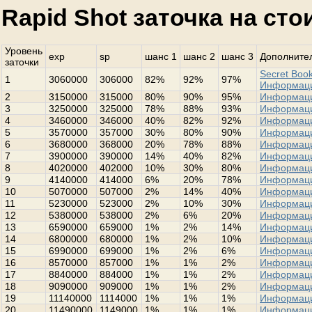
Rapid Shot заточка на ст
Уровень
exp
sp
шанс 1
шанс 2
шанс 3
Дополнител
заточки
Secret Book
1
3060000
306000
82%
92%
97%
Информац
2
3150000
315000
80%
90%
95%
Информац
3
3250000
325000
78%
88%
93%
Информац
4
3460000
346000
40%
82%
92%
Информац
5
3570000
357000
30%
80%
90%
Информац
6
3680000
368000
20%
78%
88%
Информац
7
3900000
390000
14%
40%
82%
Информац
8
4020000
402000
10%
30%
80%
Информац
9
4140000
414000
6%
20%
78%
Информац
10
5070000
507000
2%
14%
40%
Информац
11
5230000
523000
2%
10%
30%
Информац
12
5380000
538000
2%
6%
20%
Информац
13
6590000
659000
1%
2%
14%
Информац
14
6800000
680000
1%
2%
10%
Информац
15
6990000
699000
1%
2%
6%
Информац
16
8570000
857000
1%
1%
2%
Информац
17
8840000
884000
1%
1%
2%
Информац
18
9090000
909000
1%
1%
2%
Информац
19
11140000
1114000
1%
1%
1%
Информац
20
11490000
1149000
1%
1%
1%
Информац