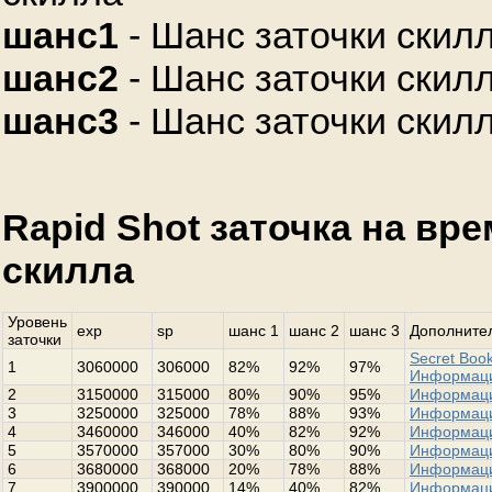
шанс1
- Шанс заточки скилл
шанс2
- Шанс заточки скилл
шанс3
- Шанс заточки скилл
Rapid Shot заточка на вр
скилла
Уровень
exp
sp
шанс 1
шанс 2
шанс 3
Дополнител
заточки
Secret Book
1
3060000
306000
82%
92%
97%
Информац
2
3150000
315000
80%
90%
95%
Информац
3
3250000
325000
78%
88%
93%
Информац
4
3460000
346000
40%
82%
92%
Информац
5
3570000
357000
30%
80%
90%
Информац
6
3680000
368000
20%
78%
88%
Информац
7
3900000
390000
14%
40%
82%
Информац