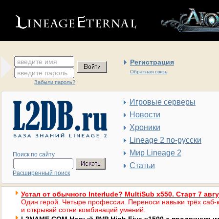
введите имя
Регистрация
введите пароль
Обратная связь
Забыли пароль?
Игровые серверы
Новости
Хроники
Lineage 2 по-русски
Мир Lineage 2
Поиск по сайту
Статьи
Расширенный поиск
Устал от обычного Interlude? MultiSub x550. Старт 7 авг
Один герой. Четыре профессии. Переноси навыки трёх саб-к
и открывай сотни комбинаций умений.