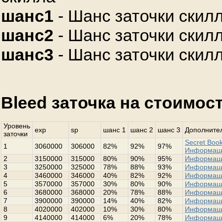
шанс1
- Шанс заточки скилл
шанс2
- Шанс заточки скилл
шанс3
- Шанс заточки скилл
Bleed заточка на стоимос
Уровень
exp
sp
шанс 1
шанс 2
шанс 3
Дополнител
заточки
Secret Book
1
3060000
306000
82%
92%
97%
Информац
2
3150000
315000
80%
90%
95%
Информац
3
3250000
325000
78%
88%
93%
Информац
4
3460000
346000
40%
82%
92%
Информац
5
3570000
357000
30%
80%
90%
Информац
6
3680000
368000
20%
78%
88%
Информац
7
3900000
390000
14%
40%
82%
Информац
8
4020000
402000
10%
30%
80%
Информац
9
4140000
414000
6%
20%
78%
Информац