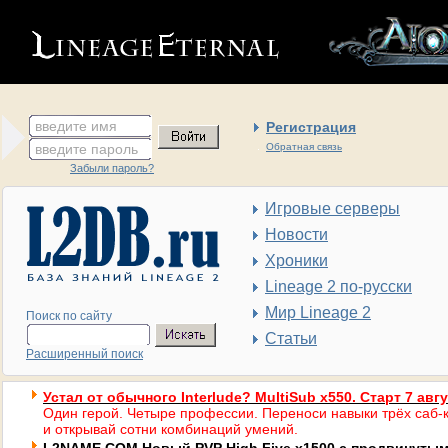
введите имя
Регистрация
введите пароль
Обратная связь
Забыли пароль?
Игровые серверы
Новости
Хроники
Lineage 2 по-русски
Мир Lineage 2
Поиск по сайту
Статьи
Расширенный поиск
Устал от обычного Interlude? MultiSub x550. Старт 7 авг
Один герой. Четыре профессии. Переноси навыки трёх саб-к
и открывай сотни комбинаций умений.