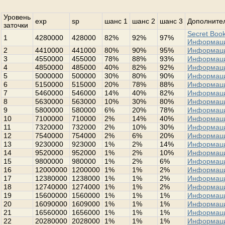
Уровень
exp
sp
шанс 1
шанс 2
шанс 3
Дополнител
заточки
Secret Book
1
4280000
428000
82%
92%
97%
Информац
2
4410000
441000
80%
90%
95%
Информац
3
4550000
455000
78%
88%
93%
Информац
4
4850000
485000
40%
82%
92%
Информац
5
5000000
500000
30%
80%
90%
Информац
6
5150000
515000
20%
78%
88%
Информац
7
5460000
546000
14%
40%
82%
Информац
8
5630000
563000
10%
30%
80%
Информац
9
5800000
580000
6%
20%
78%
Информац
10
7100000
710000
2%
14%
40%
Информац
11
7320000
732000
2%
10%
30%
Информац
12
7540000
754000
2%
6%
20%
Информац
13
9230000
923000
1%
2%
14%
Информац
14
9520000
952000
1%
2%
10%
Информац
15
9800000
980000
1%
2%
6%
Информац
16
12000000
1200000
1%
1%
2%
Информац
17
12380000
1238000
1%
1%
2%
Информац
18
12740000
1274000
1%
1%
2%
Информац
19
15600000
1560000
1%
1%
1%
Информац
20
16090000
1609000
1%
1%
1%
Информац
21
16560000
1656000
1%
1%
1%
Информац
22
20280000
2028000
1%
1%
1%
Информац