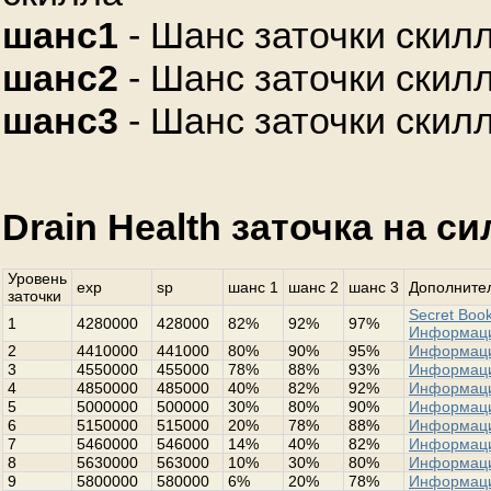
шанс1
- Шанс заточки скилл
шанс2
- Шанс заточки скилл
шанс3
- Шанс заточки скилл
Drain Health заточка на с
Уровень
exp
sp
шанс 1
шанс 2
шанс 3
Дополнител
заточки
Secret Book
1
4280000
428000
82%
92%
97%
Информац
2
4410000
441000
80%
90%
95%
Информац
3
4550000
455000
78%
88%
93%
Информац
4
4850000
485000
40%
82%
92%
Информац
5
5000000
500000
30%
80%
90%
Информац
6
5150000
515000
20%
78%
88%
Информац
7
5460000
546000
14%
40%
82%
Информац
8
5630000
563000
10%
30%
80%
Информац
9
5800000
580000
6%
20%
78%
Информац