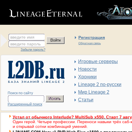
введите имя
Регистрация
введите пароль
Обратная связь
Забыли пароль?
Игровые серверы
Новости
Хроники
Lineage 2 по-русски
Мир Lineage 2
Поиск по сайту
Статьи
Расширенный поиск
Устал от обычного Interlude? MultiSub x550. Старт 7 авг
Один герой. Четыре профессии. Переноси навыки трёх саб-к
и открывай сотни комбинаций умений.