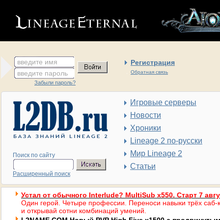
введите имя
Регистрация
введите пароль
Обратная связь
Забыли пароль?
Игровые серверы
Новости
Хроники
Lineage 2 по-русски
Мир Lineage 2
Поиск по сайту
Статьи
Расширенный поиск
Устал от обычного Interlude? MultiSub x550. Старт 7 авг
Один герой. Четыре профессии. Переноси навыки трёх саб-к
и открывай сотни комбинаций умений.