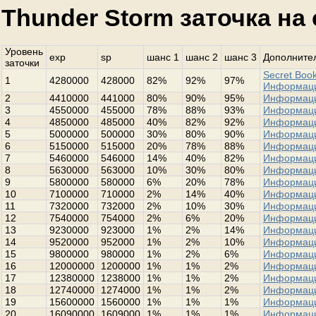
Thunder Storm заточка на
Уровень
exp
sp
шанс 1
шанс 2
шанс 3
Дополнител
заточки
Secret Book
1
4280000
428000
82%
92%
97%
Информац
2
4410000
441000
80%
90%
95%
Информац
3
4550000
455000
78%
88%
93%
Информац
4
4850000
485000
40%
82%
92%
Информац
5
5000000
500000
30%
80%
90%
Информац
6
5150000
515000
20%
78%
88%
Информац
7
5460000
546000
14%
40%
82%
Информац
8
5630000
563000
10%
30%
80%
Информац
9
5800000
580000
6%
20%
78%
Информац
10
7100000
710000
2%
14%
40%
Информац
11
7320000
732000
2%
10%
30%
Информац
12
7540000
754000
2%
6%
20%
Информац
13
9230000
923000
1%
2%
14%
Информац
14
9520000
952000
1%
2%
10%
Информац
15
9800000
980000
1%
2%
6%
Информац
16
12000000
1200000
1%
1%
2%
Информац
17
12380000
1238000
1%
1%
2%
Информац
18
12740000
1274000
1%
1%
2%
Информац
19
15600000
1560000
1%
1%
1%
Информац
20
16090000
1609000
1%
1%
1%
Информац