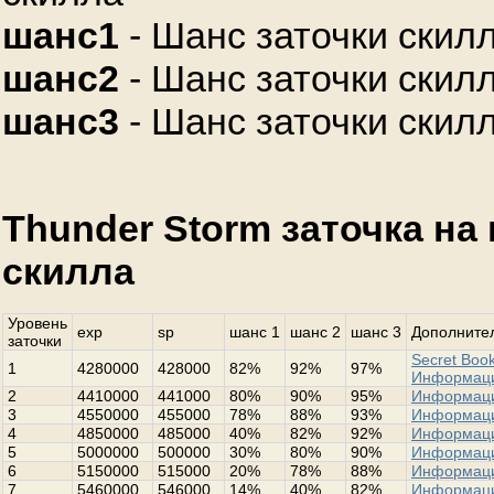
шанс1
- Шанс заточки скилл
шанс2
- Шанс заточки скилл
шанс3
- Шанс заточки скилл
Thunder Storm заточка на
скилла
Уровень
exp
sp
шанс 1
шанс 2
шанс 3
Дополнител
заточки
Secret Book
1
4280000
428000
82%
92%
97%
Информац
2
4410000
441000
80%
90%
95%
Информац
3
4550000
455000
78%
88%
93%
Информац
4
4850000
485000
40%
82%
92%
Информац
5
5000000
500000
30%
80%
90%
Информац
6
5150000
515000
20%
78%
88%
Информац
7
5460000
546000
14%
40%
82%
Информац