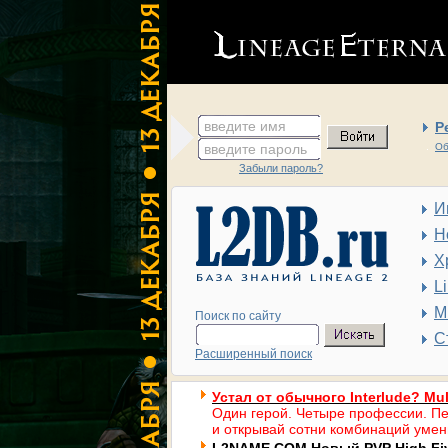
введите имя
Р
введите пароль
Об
Забыли пароль?
И
Н
Х
L
М
Поиск по сайту
С
Расширенный поиск
Устал от обычного Interlude? Mul
Один герой. Четыре профессии. Пе
и открывай сотни комбинаций умен