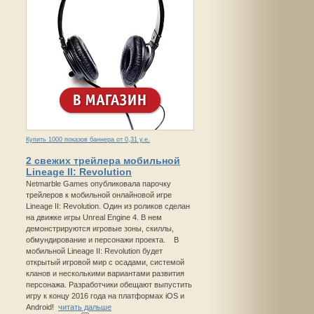
Купить 1000 показов баннера от 0,31 у.е.
2 свежих трейлера мобильной
Lineage II: Revolution
Netmarble Games опубликовала парочку
трейлеров к мобильной онлайновой игре
Lineage II: Revolution. Один из роликов сделан
на движке игры Unreal Engine 4. В нем
демонстрируются игровые зоны, скиллы,
обмундирование и персонажи проекта. В
мобильной Lineage II: Revolution будет
открытый игровой мир с осадами, системой
кланов и несколькими вариантами развития
персонажа. Разработчики обещают выпустить
игру к концу 2016 года на платформах iOS и
Android!
читать дальше