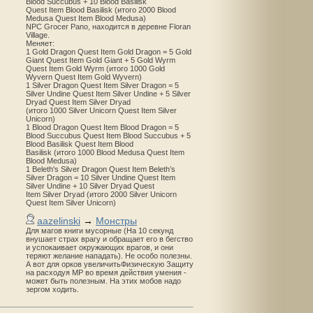
Blood Succubus + 10 Blood Basilisk
Quest Item Blood Basilisk (итого 2000 Blood
Medusa Quest Item Blood Medusa)
NPC Grocer Pano, находится в деревне Floran
Village.
Меняет:
1 Gold Dragon Quest Item Gold Dragon = 5 Gold
Giant Quest Item Gold Giant + 5 Gold Wyrm
Quest Item Gold Wyrm (итого 1000 Gold
Wyvern Quest Item Gold Wyvern)
1 Silver Dragon Quest Item Silver Dragon = 5
Silver Undine Quest Item Silver Undine + 5 Silver
Dryad Quest Item Silver Dryad
(итого 1000 Silver Unicorn Quest Item Silver
Unicorn)
1 Blood Dragon Quest Item Blood Dragon = 5
Blood Succubus Quest Item Blood Succubus + 5
Blood Basilisk Quest Item Blood
Basilisk (итого 1000 Blood Medusa Quest Item
Blood Medusa)
1 Beleth's Silver Dragon Quest Item Beleth’s
Silver Dragon = 10 Silver Undine Quest Item
Silver Undine + 10 Silver Dryad Quest
Item Silver Dryad (итого 2000 Silver Unicorn
Quest Item Silver Unicorn)
aazelinski
→
Монстры
Для магов книги мусорные (На 10 секунд
внушает страх врагу и обращает его в бегство
и успокаивает окружающих врагов, и они
теряют желание нападать). Не особо полезны.
А вот для орков увеличитьФизическую Защиту
на расходуя MP во время действия умения -
может быть полезным. На этих мобов надо
зергом ходить.