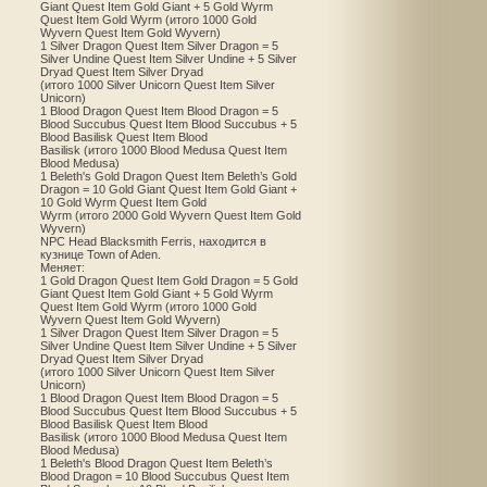
Giant Quest Item Gold Giant + 5 Gold Wyrm
Quest Item Gold Wyrm (итого 1000 Gold
Wyvern Quest Item Gold Wyvern)
1 Silver Dragon Quest Item Silver Dragon = 5
Silver Undine Quest Item Silver Undine + 5 Silver
Dryad Quest Item Silver Dryad
(итого 1000 Silver Unicorn Quest Item Silver
Unicorn)
1 Blood Dragon Quest Item Blood Dragon = 5
Blood Succubus Quest Item Blood Succubus + 5
Blood Basilisk Quest Item Blood
Basilisk (итого 1000 Blood Medusa Quest Item
Blood Medusa)
1 Beleth's Gold Dragon Quest Item Beleth’s Gold
Dragon = 10 Gold Giant Quest Item Gold Giant +
10 Gold Wyrm Quest Item Gold
Wyrm (итого 2000 Gold Wyvern Quest Item Gold
Wyvern)
NPC Head Blacksmith Ferris, находится в
кузнице Town of Aden.
Меняет:
1 Gold Dragon Quest Item Gold Dragon = 5 Gold
Giant Quest Item Gold Giant + 5 Gold Wyrm
Quest Item Gold Wyrm (итого 1000 Gold
Wyvern Quest Item Gold Wyvern)
1 Silver Dragon Quest Item Silver Dragon = 5
Silver Undine Quest Item Silver Undine + 5 Silver
Dryad Quest Item Silver Dryad
(итого 1000 Silver Unicorn Quest Item Silver
Unicorn)
1 Blood Dragon Quest Item Blood Dragon = 5
Blood Succubus Quest Item Blood Succubus + 5
Blood Basilisk Quest Item Blood
Basilisk (итого 1000 Blood Medusa Quest Item
Blood Medusa)
1 Beleth's Blood Dragon Quest Item Beleth’s
Blood Dragon = 10 Blood Succubus Quest Item