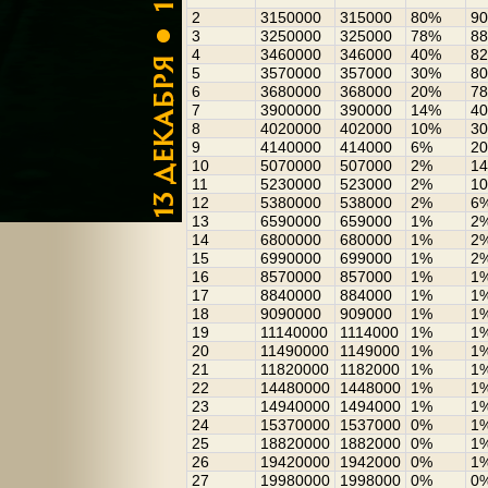
2
3150000
315000
80%
9
3
3250000
325000
78%
8
4
3460000
346000
40%
8
5
3570000
357000
30%
8
6
3680000
368000
20%
7
7
3900000
390000
14%
4
8
4020000
402000
10%
3
9
4140000
414000
6%
2
10
5070000
507000
2%
1
11
5230000
523000
2%
1
12
5380000
538000
2%
6
13
6590000
659000
1%
2
14
6800000
680000
1%
2
15
6990000
699000
1%
2
16
8570000
857000
1%
1
17
8840000
884000
1%
1
18
9090000
909000
1%
1
19
11140000
1114000
1%
1
20
11490000
1149000
1%
1
21
11820000
1182000
1%
1
22
14480000
1448000
1%
1
23
14940000
1494000
1%
1
24
15370000
1537000
0%
1
25
18820000
1882000
0%
1
26
19420000
1942000
0%
1
27
19980000
1998000
0%
0