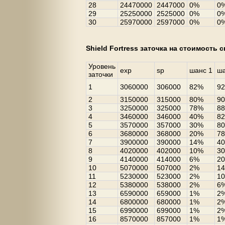
28
24470000
2447000
0%
0
29
25250000
2525000
0%
0
30
25970000
2597000
0%
0
Shield Fortress заточка на стоимость 
Уровень
exp
sp
шанс 1
ша
заточки
1
3060000
306000
82%
9
2
3150000
315000
80%
9
3
3250000
325000
78%
8
4
3460000
346000
40%
8
5
3570000
357000
30%
8
6
3680000
368000
20%
7
7
3900000
390000
14%
4
8
4020000
402000
10%
3
9
4140000
414000
6%
2
10
5070000
507000
2%
1
11
5230000
523000
2%
1
12
5380000
538000
2%
6
13
6590000
659000
1%
2
14
6800000
680000
1%
2
15
6990000
699000
1%
2
16
8570000
857000
1%
1