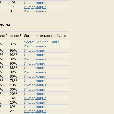
%
1%
Информация
%
1%
Информация
%
0%
Информация
скилла
нс 2
шанс 3
Дополнительно требуется
Secret Book of Giants
2%
97%
Информация
0%
95%
Информация
8%
93%
Информация
2%
92%
Информация
0%
90%
Информация
8%
88%
Информация
0%
82%
Информация
0%
80%
Информация
0%
78%
Информация
4%
40%
Информация
0%
30%
Информация
%
20%
Информация
%
14%
Информация
%
10%
Информация
%
6%
Информация
%
2%
Информация