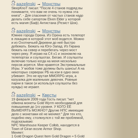
aazelinski
→
Монстры
SleepKnoT писал: "После 4 станов подряд вы
понимаете, что вам не очень то нужна эта
книга". - Для спасения от частых станов надо
делать себе сапортом Elven Elder у которой
есть магия (Баф) Антистана (Резист Шок).
aazelinski
→
Монстры
Южнее города Орена. Из Орена есть телепорт
в локацию в которой этот моб водится. Можно
и из Охотничьей Деревни до неё быстро
добежать. Бежать на Юго-Запад. Из Гирана
бежать на север и перебегать через мост
через реку. Я играю на С4 х1 и экономлю на
телепортах и соулшотах. Бегаю. И соулшоты
включаю только когда на меня несколько
персов агрятся. Мне нравятся Экстремальные
Игры. У мобов тоже должны быть шансы! А на
некоторых серверах РБ на изи в одно окно
убивают. Это не крутая MMORPG-игра, а
казуалка для маленьких девочек. Ровные
парни в такое (и используя соулшоты без
нужды) не играют.
aazelinski
→
Квесты
19 февраля 2009 года Гость писал: "нет
обмена монеты Gold Wyrm необходимой для
повышения до 1го уровня. У КОГО ЕЁ
ВЫМЕНЯТЬ МОЖНО? Другие НПС имеющие
дело с монетами её не меняют." Для тех кто,
подобно ему, столкнулся с той же проблемой,
подсказываю:
NPC Warehouse Keeper Collob, находится в
Town of Giran возле Armor Shop.
Меняет:
1 Gold Dragon Quest Item Gold Dragon = 5 Gold