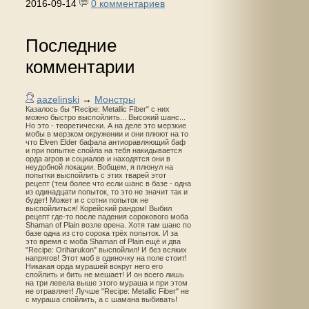
2016-09-14
0 комментариев
Последние
комментарии
aazelinski
→
Монстры
Казалось бы "Recipe: Metallic Fiber" с них
можно быстро выспойлить... Высокий шанс...
Но это - теоретически. А на деле это мерзкие
мобы в мерзком окружении и они плюют на то
что Elven Elder бафала антиоравляющий баф
и при попытке спойла на тебя накидывается
орда агров и социалов и находятся они в
неудобной локации. Вобщем, я плюнул на
попытки выспойлить с этих тварей этот
рецепт (тем более что если шанс в базе - одна
из одинадцати попыток, то это не значит так и
будет! Может и с сотни попыток не
выспойлиться! Корейский рандом! Выбил
рецепт где-то после падения сорокового моба
Shaman of Plain возле орена. Хотя там шанс по
базе одна из сто сорока трёх попыток. И за
это время с моба Shaman of Plain ещё и два
"Recipe: Oriharukon" выспойлил! И без всяких
напрягов! Этот моб в одиночку на поле стоит!
Никакая орда мурашей вокруг него его
спойлить и бить не мешает! И он всего лишь
на три левела выше этого мураша и при этом
не отравляет! Лучше "Recipe: Metallic Fiber" не
с мураша спойлить, а с шамана выбивать!