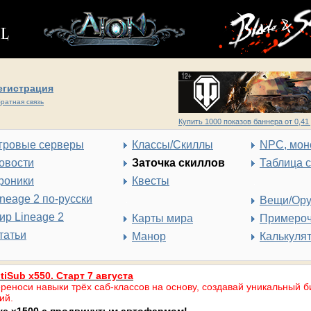
егистрация
ратная связь
Купить 1000 показов баннера от 0,41 
гровые серверы
Классы/Скиллы
NPC, мон
овости
Заточка скиллов
Таблица 
роники
Квесты
ineage 2 по-русски
Вещи/Ор
ир Lineage 2
Карты мира
Примеро
татьи
Манор
Калькуля
tiSub x550. Старт 7 августа
реноси навыки трёх саб-классов на основу, создавай уникальный б
ий.