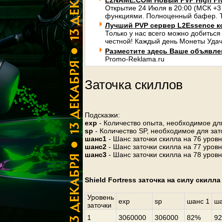
L2NAME.COM Новый PVP High Fi
Открытие 24 Июля в 20:00 (МСК +3
функциями. Полноценный бафер. Т
Лучший PVP сервер L2Essence к
Только у нас всего можно добиться
честной! Каждый день Монеты Удач
Разместите здесь Ваше объявлени
Promo-Reklama.ru
Заточка скиллов
Подсказки:
exp
- Количество опыта, необходимое для
sp
- Количество SP, необходимое для зат
шанс1
- Шанс заточки скилла на 76 уров
шанс2
- Шанс заточки скилла на 77 уров
шанс3
- Шанс заточки скилла на 78 уров
Shield Fortress заточка на силу скилла
Уровень
exp
sp
шанс 1
ша
заточки
1
3060000
306000
82%
9