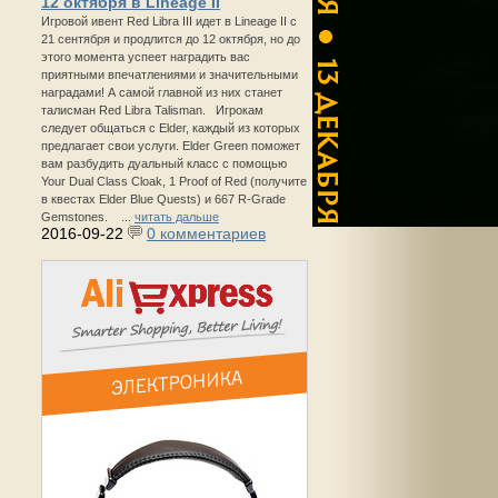
12 октября в Lineage II
Игровой ивент Red Libra III идет в Lineage II с
21 сентября и продлится до 12 октября, но до
этого момента успеет наградить вас
приятными впечатлениями и значительными
наградами! А самой главной из них станет
талисман Red Libra Talisman. Игрокам
следует общаться с Elder, каждый из которых
предлагает свои услуги. Elder Green поможет
вам разбудить дуальный класс с помощью
Your Dual Class Cloak, 1 Proof of Red (получите
в квестах Elder Blue Quests) и 667 R-Grade
Gemstones. ...
читать дальше
2016-09-22
0 комментариев