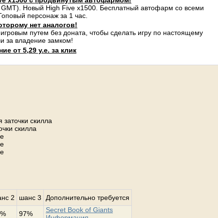
ve x1500 с продвинутым автофармом!
 GMT). Новый High Five x1500. Бесплатный автофарм со всеми
оповый персонаж за 1 час.
оторому нет аналогов!
 игровым путем без доната, чтобы сделать игру по настоящему
и за владение замком!
е от 5,29 у.е. за клик
 заточки скилла
очки скилла
не
не
не
нс 2
шанс 3
Дополнительно требуется
Secret Book of Giants
2%
97%
Информация