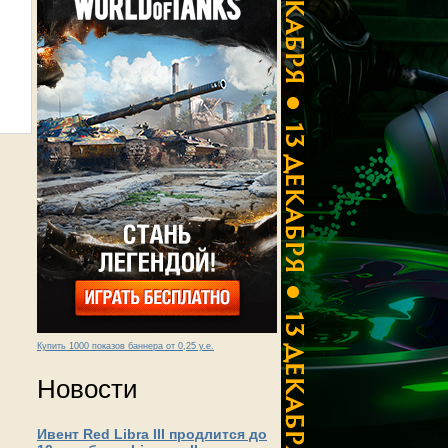
Купить 1000 показов баннера от 0,25 у.е.
Новости
Ивент Red Libra III продлится до