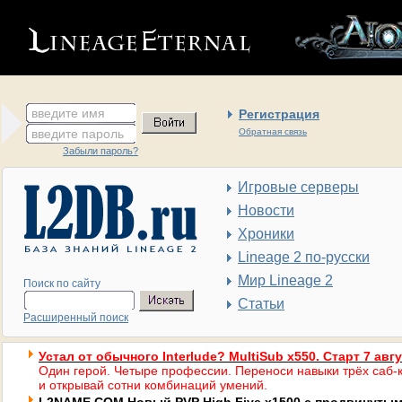
введите имя
Регистрация
введите пароль
Обратная связь
Забыли пароль?
Игровые серверы
Новости
Хроники
Lineage 2 по-русски
Мир Lineage 2
Поиск по сайту
Статьи
Расширенный поиск
Устал от обычного Interlude? MultiSub x550. Старт 7 авг
Один герой. Четыре профессии. Переноси навыки трёх саб-к
и открывай сотни комбинаций умений.