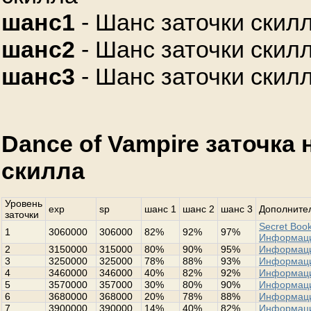
шанс1
- Шанс заточки скилл
шанс2
- Шанс заточки скилл
шанс3
- Шанс заточки скилл
Dance of Vampire заточка
скилла
Уровень
exp
sp
шанс 1
шанс 2
шанс 3
Дополнител
заточки
Secret Book
1
3060000
306000
82%
92%
97%
Информац
2
3150000
315000
80%
90%
95%
Информац
3
3250000
325000
78%
88%
93%
Информац
4
3460000
346000
40%
82%
92%
Информац
5
3570000
357000
30%
80%
90%
Информац
6
3680000
368000
20%
78%
88%
Информац
7
3900000
390000
14%
40%
82%
Информац