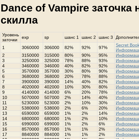
Dance of Vampire заточка
скилла
Уровень
exp
sp
шанс 1
шанс 2
шанс 3
Дополнител
заточки
Secret Book
1
3060000
306000
82%
92%
97%
Информац
2
3150000
315000
80%
90%
95%
Информац
3
3250000
325000
78%
88%
93%
Информац
4
3460000
346000
40%
82%
92%
Информац
5
3570000
357000
30%
80%
90%
Информац
6
3680000
368000
20%
78%
88%
Информац
7
3900000
390000
14%
40%
82%
Информац
8
4020000
402000
10%
30%
80%
Информац
9
4140000
414000
6%
20%
78%
Информац
10
5070000
507000
2%
14%
40%
Информац
11
5230000
523000
2%
10%
30%
Информац
12
5380000
538000
2%
6%
20%
Информац
13
6590000
659000
1%
2%
14%
Информац
14
6800000
680000
1%
2%
10%
Информац
15
6990000
699000
1%
2%
6%
Информац
16
8570000
857000
1%
1%
2%
Информац
17
8840000
884000
1%
1%
2%
Информац