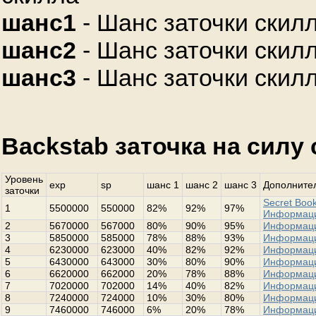
шанс1
- Шанс заточки скилл
шанс2
- Шанс заточки скилл
шанс3
- Шанс заточки скилл
Backstab заточка на силу
Уровень
exp
sp
шанс 1
шанс 2
шанс 3
Дополнител
заточки
Secret Book
1
5500000
550000
82%
92%
97%
Информац
2
5670000
567000
80%
90%
95%
Информац
3
5850000
585000
78%
88%
93%
Информац
4
6230000
623000
40%
82%
92%
Информац
5
6430000
643000
30%
80%
90%
Информац
6
6620000
662000
20%
78%
88%
Информац
7
7020000
702000
14%
40%
82%
Информац
8
7240000
724000
10%
30%
80%
Информац
9
7460000
746000
6%
20%
78%
Информац