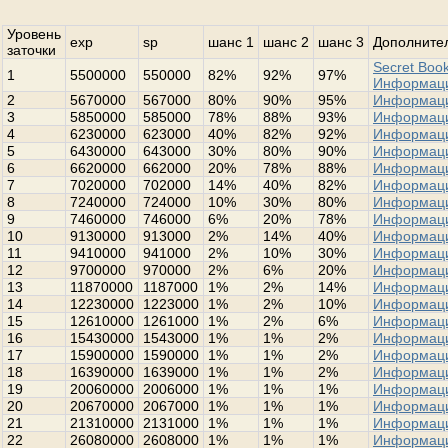
Уровень
exp
sp
шанс 1
шанс 2
шанс 3
Дополнител
заточки
Secret Book
1
5500000
550000
82%
92%
97%
Информац
2
5670000
567000
80%
90%
95%
Информац
3
5850000
585000
78%
88%
93%
Информац
4
6230000
623000
40%
82%
92%
Информац
5
6430000
643000
30%
80%
90%
Информац
6
6620000
662000
20%
78%
88%
Информац
7
7020000
702000
14%
40%
82%
Информац
8
7240000
724000
10%
30%
80%
Информац
9
7460000
746000
6%
20%
78%
Информац
10
9130000
913000
2%
14%
40%
Информац
11
9410000
941000
2%
10%
30%
Информац
12
9700000
970000
2%
6%
20%
Информац
13
11870000
1187000
1%
2%
14%
Информац
14
12230000
1223000
1%
2%
10%
Информац
15
12610000
1261000
1%
2%
6%
Информац
16
15430000
1543000
1%
1%
2%
Информац
17
15900000
1590000
1%
1%
2%
Информац
18
16390000
1639000
1%
1%
2%
Информац
19
20060000
2006000
1%
1%
1%
Информац
20
20670000
2067000
1%
1%
1%
Информац
21
21310000
2131000
1%
1%
1%
Информац
22
26080000
2608000
1%
1%
1%
Информац