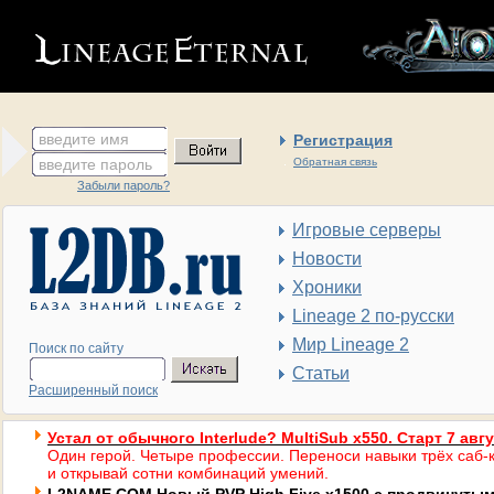
введите имя
Регистрация
введите пароль
Обратная связь
Забыли пароль?
Игровые серверы
Новости
Хроники
Lineage 2 по-русски
Мир Lineage 2
Поиск по сайту
Статьи
Расширенный поиск
Устал от обычного Interlude? MultiSub x550. Старт 7 авг
Один герой. Четыре профессии. Переноси навыки трёх саб-к
и открывай сотни комбинаций умений.