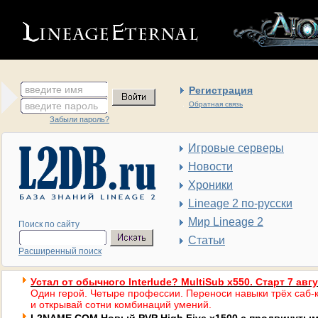
введите имя
Регистрация
введите пароль
Обратная связь
Забыли пароль?
Игровые серверы
Новости
Хроники
Lineage 2 по-русски
Мир Lineage 2
Поиск по сайту
Статьи
Расширенный поиск
Устал от обычного Interlude? MultiSub x550. Старт 7 авг
Один герой. Четыре профессии. Переноси навыки трёх саб-к
и открывай сотни комбинаций умений.