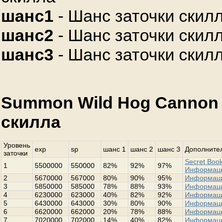
шанс1
- Шанс заточки скилл
шанс2
- Шанс заточки скилл
шанс3
- Шанс заточки скилл
Summon Wild Hog Cannon 
скилла
Уровень
exp
sp
шанс 1
шанс 2
шанс 3
Дополнител
заточки
Secret Book
1
5500000
550000
82%
92%
97%
Информац
2
5670000
567000
80%
90%
95%
Информац
3
5850000
585000
78%
88%
93%
Информац
4
6230000
623000
40%
82%
92%
Информац
5
6430000
643000
30%
80%
90%
Информац
6
6620000
662000
20%
78%
88%
Информац
7
7020000
702000
14%
40%
82%
Информац