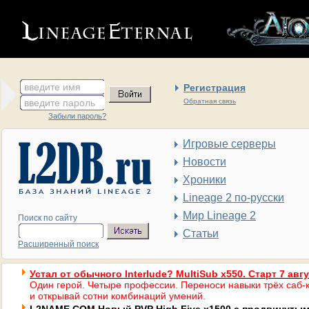
введите имя
Регистрация
введите пароль
Обратная связь
Забыли пароль?
Игровые серверы
Новости
Хроники
Lineage 2 по-русски
Мир Lineage 2
Поиск по сайту
Статьи
Расширенный поиск
Устал от обычного Interlude? MultiSub x550. Старт 7 авг
Один герой. Четыре профессии. Переноси навыки трёх саб-к
и открывай сотни комбинаций умений.