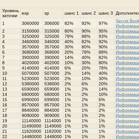
Уровень
exp
sp
шанс 1
шанс 2
шанс 3
Дополнител
заточки
Secret Book
1
3060000
306000
82%
92%
97%
Информац
2
3150000
315000
80%
90%
95%
Информац
3
3250000
325000
78%
88%
93%
Информац
4
3460000
346000
40%
82%
92%
Информац
5
3570000
357000
30%
80%
90%
Информац
6
3680000
368000
20%
78%
88%
Информац
7
3900000
390000
14%
40%
82%
Информац
8
4020000
402000
10%
30%
80%
Информац
9
4140000
414000
6%
20%
78%
Информац
10
5070000
507000
2%
14%
40%
Информац
11
5230000
523000
2%
10%
30%
Информац
12
5380000
538000
2%
6%
20%
Информац
13
6590000
659000
1%
2%
14%
Информац
14
6800000
680000
1%
2%
10%
Информац
15
6990000
699000
1%
2%
6%
Информац
16
8570000
857000
1%
1%
2%
Информац
17
8840000
884000
1%
1%
2%
Информац
18
9090000
909000
1%
1%
2%
Информац
19
11140000
1114000
1%
1%
1%
Информац
20
11490000
1149000
1%
1%
1%
Информац
21
11820000
1182000
1%
1%
1%
Информац
22
14480000
1448000
1%
1%
1%
Информац