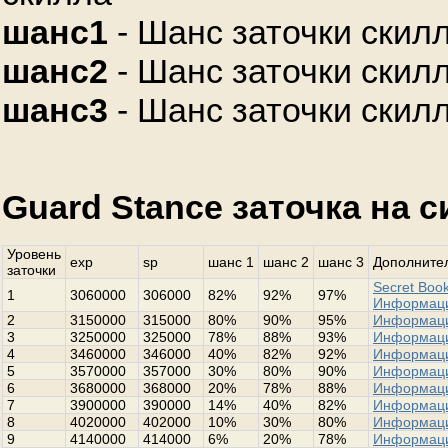
шанс1
- Шанс заточки скилл
шанс2
- Шанс заточки скилл
шанс3
- Шанс заточки скилл
Guard Stance заточка на 
Уровень
exp
sp
шанс 1
шанс 2
шанс 3
Дополнител
заточки
Secret Book
1
3060000
306000
82%
92%
97%
Информац
2
3150000
315000
80%
90%
95%
Информац
3
3250000
325000
78%
88%
93%
Информац
4
3460000
346000
40%
82%
92%
Информац
5
3570000
357000
30%
80%
90%
Информац
6
3680000
368000
20%
78%
88%
Информац
7
3900000
390000
14%
40%
82%
Информац
8
4020000
402000
10%
30%
80%
Информац
9
4140000
414000
6%
20%
78%
Информац