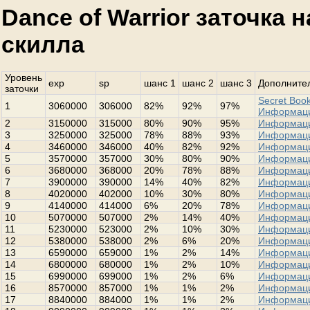
Dance of Warrior заточка 
скилла
Уровень
exp
sp
шанс 1
шанс 2
шанс 3
Дополнител
заточки
Secret Book
1
3060000
306000
82%
92%
97%
Информац
2
3150000
315000
80%
90%
95%
Информац
3
3250000
325000
78%
88%
93%
Информац
4
3460000
346000
40%
82%
92%
Информац
5
3570000
357000
30%
80%
90%
Информац
6
3680000
368000
20%
78%
88%
Информац
7
3900000
390000
14%
40%
82%
Информац
8
4020000
402000
10%
30%
80%
Информац
9
4140000
414000
6%
20%
78%
Информац
10
5070000
507000
2%
14%
40%
Информац
11
5230000
523000
2%
10%
30%
Информац
12
5380000
538000
2%
6%
20%
Информац
13
6590000
659000
1%
2%
14%
Информац
14
6800000
680000
1%
2%
10%
Информац
15
6990000
699000
1%
2%
6%
Информац
16
8570000
857000
1%
1%
2%
Информац
17
8840000
884000
1%
1%
2%
Информац