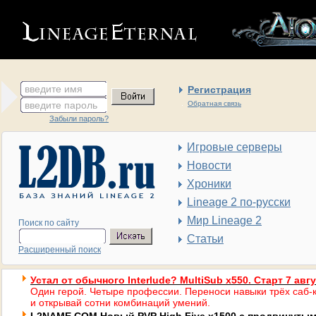
введите имя
Регистрация
введите пароль
Обратная связь
Забыли пароль?
Игровые серверы
Новости
Хроники
Lineage 2 по-русски
Мир Lineage 2
Поиск по сайту
Статьи
Расширенный поиск
Устал от обычного Interlude? MultiSub x550. Старт 7 авг
Один герой. Четыре профессии. Переноси навыки трёх саб-к
и открывай сотни комбинаций умений.