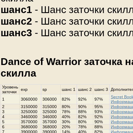
шанс1
- Шанс заточки скилл
шанс2
- Шанс заточки скилл
шанс3
- Шанс заточки скилл
Dance of Warrior заточка 
скилла
Уровень
exp
sp
шанс 1
шанс 2
шанс 3
Дополнител
заточки
Secret Book
1
3060000
306000
82%
92%
97%
Информац
2
3150000
315000
80%
90%
95%
Информац
3
3250000
325000
78%
88%
93%
Информац
4
3460000
346000
40%
82%
92%
Информац
5
3570000
357000
30%
80%
90%
Информац
6
3680000
368000
20%
78%
88%
Информац
7
3900000
390000
14%
40%
82%
Информац