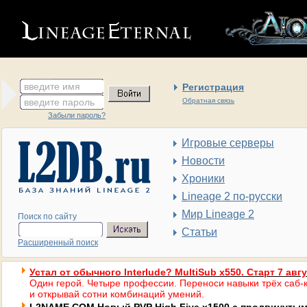
введите имя
Регистрация
введите пароль
Обратная связь
Забыли пароль?
Игровые серверы
Новости
Хроники
Lineage 2 по-русски
Мир Lineage 2
Поиск по сайту
Статьи
Расширенный поиск
Устал от обычного Interlude? MultiSub x550. Старт 7 авг
Один герой. Четыре профессии. Переноси навыки трёх саб-к
и открывай сотни комбинаций умений.