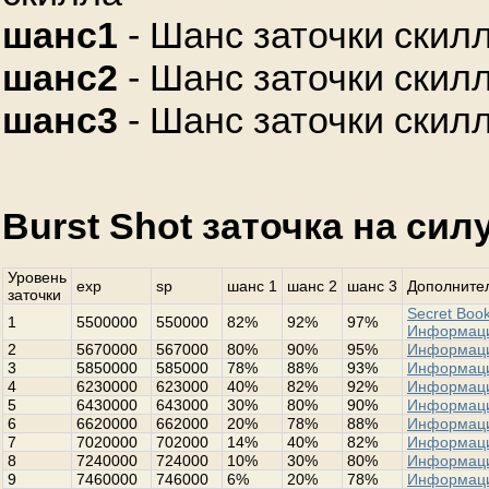
шанс1
- Шанс заточки скилл
шанс2
- Шанс заточки скилл
шанс3
- Шанс заточки скилл
Burst Shot заточка на сил
Уровень
exp
sp
шанс 1
шанс 2
шанс 3
Дополнител
заточки
Secret Book
1
5500000
550000
82%
92%
97%
Информац
2
5670000
567000
80%
90%
95%
Информац
3
5850000
585000
78%
88%
93%
Информац
4
6230000
623000
40%
82%
92%
Информац
5
6430000
643000
30%
80%
90%
Информац
6
6620000
662000
20%
78%
88%
Информац
7
7020000
702000
14%
40%
82%
Информац
8
7240000
724000
10%
30%
80%
Информац
9
7460000
746000
6%
20%
78%
Информац