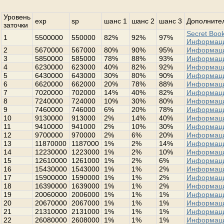
Уровень
exp
sp
шанс 1
шанс 2
шанс 3
Дополнител
заточки
Secret Book
1
5500000
550000
82%
92%
97%
Информац
2
5670000
567000
80%
90%
95%
Информац
3
5850000
585000
78%
88%
93%
Информац
4
6230000
623000
40%
82%
92%
Информац
5
6430000
643000
30%
80%
90%
Информац
6
6620000
662000
20%
78%
88%
Информац
7
7020000
702000
14%
40%
82%
Информац
8
7240000
724000
10%
30%
80%
Информац
9
7460000
746000
6%
20%
78%
Информац
10
9130000
913000
2%
14%
40%
Информац
11
9410000
941000
2%
10%
30%
Информац
12
9700000
970000
2%
6%
20%
Информац
13
11870000
1187000
1%
2%
14%
Информац
14
12230000
1223000
1%
2%
10%
Информац
15
12610000
1261000
1%
2%
6%
Информац
16
15430000
1543000
1%
1%
2%
Информац
17
15900000
1590000
1%
1%
2%
Информац
18
16390000
1639000
1%
1%
2%
Информац
19
20060000
2006000
1%
1%
1%
Информац
20
20670000
2067000
1%
1%
1%
Информац
21
21310000
2131000
1%
1%
1%
Информац
22
26080000
2608000
1%
1%
1%
Информац