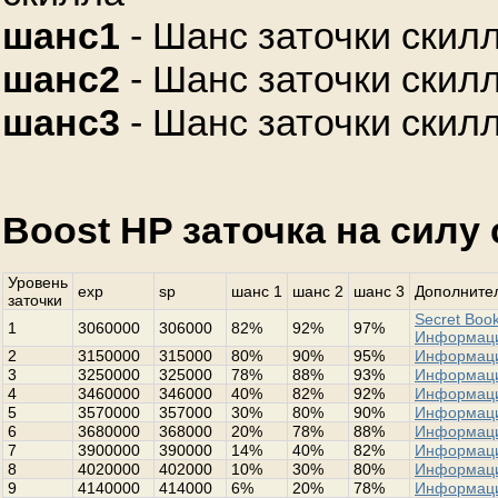
шанс1
- Шанс заточки скилл
шанс2
- Шанс заточки скилл
шанс3
- Шанс заточки скилл
Boost HP заточка на силу
Уровень
exp
sp
шанс 1
шанс 2
шанс 3
Дополнител
заточки
Secret Book
1
3060000
306000
82%
92%
97%
Информац
2
3150000
315000
80%
90%
95%
Информац
3
3250000
325000
78%
88%
93%
Информац
4
3460000
346000
40%
82%
92%
Информац
5
3570000
357000
30%
80%
90%
Информац
6
3680000
368000
20%
78%
88%
Информац
7
3900000
390000
14%
40%
82%
Информац
8
4020000
402000
10%
30%
80%
Информац
9
4140000
414000
6%
20%
78%
Информац