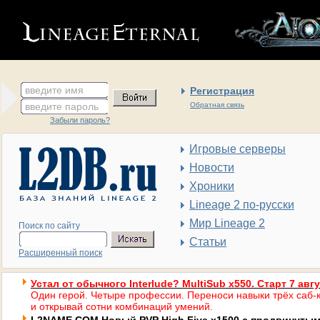
введите имя
Регистрация
введите пароль
Обратная связь
Забыли пароль?
Игровые серверы
Новости
Хроники
Lineage 2 по-русски
Мир Lineage 2
Поиск по сайту
Статьи
Расширенный поиск
Устал от обычного Interlude? MultiSub x550. Старт 7 авг
Один герой. Четыре профессии. Переноси навыки трёх саб-к
и открывай сотни комбинаций умений.