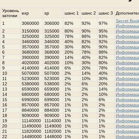
Уровень
exp
sp
шанс 1
шанс 2
шанс 3
Дополнител
заточки
Secret Book
1
3060000
306000
82%
92%
97%
Информац
2
3150000
315000
80%
90%
95%
Информац
3
3250000
325000
78%
88%
93%
Информац
4
3460000
346000
40%
82%
92%
Информац
5
3570000
357000
30%
80%
90%
Информац
6
3680000
368000
20%
78%
88%
Информац
7
3900000
390000
14%
40%
82%
Информац
8
4020000
402000
10%
30%
80%
Информац
9
4140000
414000
6%
20%
78%
Информац
10
5070000
507000
2%
14%
40%
Информац
11
5230000
523000
2%
10%
30%
Информац
12
5380000
538000
2%
6%
20%
Информац
13
6590000
659000
1%
2%
14%
Информац
14
6800000
680000
1%
2%
10%
Информац
15
6990000
699000
1%
2%
6%
Информац
16
8570000
857000
1%
1%
2%
Информац
17
8840000
884000
1%
1%
2%
Информац
18
9090000
909000
1%
1%
2%
Информац
19
11140000
1114000
1%
1%
1%
Информац
20
11490000
1149000
1%
1%
1%
Информац
21
11820000
1182000
1%
1%
1%
Информац
22
14480000
1448000
1%
1%
1%
Информац