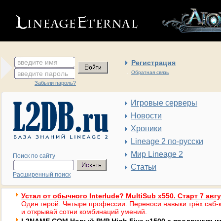
введите имя
Регистрация
введите пароль
Обратная связь
Забыли пароль?
Игровые серверы
Новости
Хроники
Lineage 2 по-русски
Мир Lineage 2
Поиск по сайту
Статьи
Расширенный поиск
Устал от обычного Interlude? MultiSub x550. Старт 7 авг
Один герой. Четыре профессии. Переноси навыки трёх саб-к
и открывай сотни комбинаций умений.