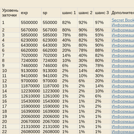
Уровень
exp
sp
шанс 1
шанс 2
шанс 3
Дополнител
заточки
Secret Book
1
5500000
550000
82%
92%
97%
Информац
2
5670000
567000
80%
90%
95%
Информац
3
5850000
585000
78%
88%
93%
Информац
4
6230000
623000
40%
82%
92%
Информац
5
6430000
643000
30%
80%
90%
Информац
6
6620000
662000
20%
78%
88%
Информац
7
7020000
702000
14%
40%
82%
Информац
8
7240000
724000
10%
30%
80%
Информац
9
7460000
746000
6%
20%
78%
Информац
10
9130000
913000
2%
14%
40%
Информац
11
9410000
941000
2%
10%
30%
Информац
12
9700000
970000
2%
6%
20%
Информац
13
11870000
1187000
1%
2%
14%
Информац
14
12230000
1223000
1%
2%
10%
Информац
15
12610000
1261000
1%
2%
6%
Информац
16
15430000
1543000
1%
1%
2%
Информац
17
15900000
1590000
1%
1%
2%
Информац
18
16390000
1639000
1%
1%
2%
Информац
19
20060000
2006000
1%
1%
1%
Информац
20
20670000
2067000
1%
1%
1%
Информац
21
21310000
2131000
1%
1%
1%
Информац
22
26080000
2608000
1%
1%
1%
Информац