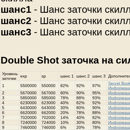
шанс1
- Шанс заточки скилл
шанс2
- Шанс заточки скилл
шанс3
- Шанс заточки скилл
Double Shot заточка на с
Уровень
exp
sp
шанс 1
шанс 2
шанс 3
Дополнител
заточки
Secret Book
1
5500000
550000
82%
92%
97%
Информац
2
5670000
567000
80%
90%
95%
Информац
3
5850000
585000
78%
88%
93%
Информац
4
6230000
623000
40%
82%
92%
Информац
5
6430000
643000
30%
80%
90%
Информац
6
6620000
662000
20%
78%
88%
Информац
7
7020000
702000
14%
40%
82%
Информац
8
7240000
724000
10%
30%
80%
Информац
9
7460000
746000
6%
20%
78%
Информац