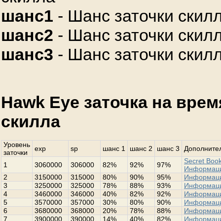
шанс1
- Шанс заточки скилл
шанс2
- Шанс заточки скилл
шанс3
- Шанс заточки скилл
Hawk Eye заточка на врем
скилла
Уровень
exp
sp
шанс 1
шанс 2
шанс 3
Дополнител
заточки
Secret Book
1
3060000
306000
82%
92%
97%
Информац
2
3150000
315000
80%
90%
95%
Информац
3
3250000
325000
78%
88%
93%
Информац
4
3460000
346000
40%
82%
92%
Информац
5
3570000
357000
30%
80%
90%
Информац
6
3680000
368000
20%
78%
88%
Информац
7
3900000
390000
14%
40%
82%
Информац