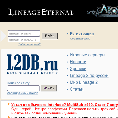
введите имя
Регистрация
введите пароль
Обратная связь
Забыли пароль?
Игровые серверы
Новости
Хроники
Lineage 2 по-русски
Мир Lineage 2
Поиск по сайту
Статьи
Расширенный поиск
Устал от обычного Interlude? MultiSub x550. Старт 7 авг
Один герой. Четыре профессии. Переноси навыки трёх саб-к
и открывай сотни комбинаций умений.