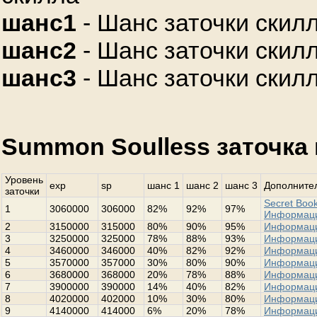
шанс1
- Шанс заточки скилл
шанс2
- Шанс заточки скилл
шанс3
- Шанс заточки скилл
Summon Soulless заточка 
Уровень
exp
sp
шанс 1
шанс 2
шанс 3
Дополнител
заточки
Secret Book
1
3060000
306000
82%
92%
97%
Информац
2
3150000
315000
80%
90%
95%
Информац
3
3250000
325000
78%
88%
93%
Информац
4
3460000
346000
40%
82%
92%
Информац
5
3570000
357000
30%
80%
90%
Информац
6
3680000
368000
20%
78%
88%
Информац
7
3900000
390000
14%
40%
82%
Информац
8
4020000
402000
10%
30%
80%
Информац
9
4140000
414000
6%
20%
78%
Информац