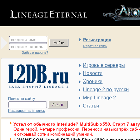
введите имя
Регистрация
введите пароль
Обратная связь
Забыли пароль?
Игровые серверы
Новости
Хроники
Lineage 2 по-русски
Мир Lineage 2
Поиск по сайту
Статьи
Расширенный поиск
Устал от обычного Interlude? MultiSub x550. Старт 7 авг
Один герой. Четыре профессии. Переноси навыки трёх саб-к
и открывай сотни комбинаций умений.