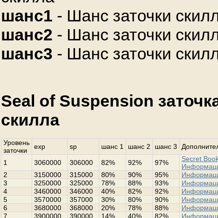
шанс1
- Шанс заточки скилл
шанс2
- Шанс заточки скилл
шанс3
- Шанс заточки скилл
Seal of Suspension заточ
скилла
Уровень
exp
sp
шанс 1
шанс 2
шанс 3
Дополнител
заточки
Secret Book
1
3060000
306000
82%
92%
97%
Информац
2
3150000
315000
80%
90%
95%
Информац
3
3250000
325000
78%
88%
93%
Информац
4
3460000
346000
40%
82%
92%
Информац
5
3570000
357000
30%
80%
90%
Информац
6
3680000
368000
20%
78%
88%
Информац
7
3900000
390000
14%
40%
82%
Информац