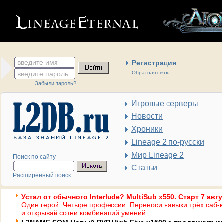
введите имя
Регистрация
введите пароль
Обратная связь
Забыли пароль?
Игровые серверы
Новости
Хроники
Lineage 2 по-русски
Мир Lineage 2
Поиск по сайту
Статьи
Расширенный поиск
Устал от обычного Interlude? MultiSub x550. Старт 7 авг
Один герой. Четыре профессии. Переноси навыки трёх саб-к
и открывай сотни комбинаций умений.