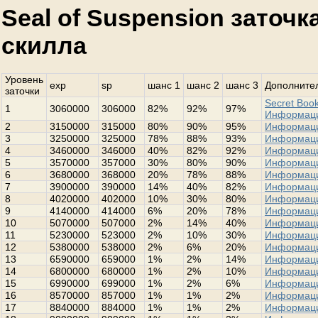
Seal of Suspension заточк
скилла
Уровень
exp
sp
шанс 1
шанс 2
шанс 3
Дополнител
заточки
Secret Book
1
3060000
306000
82%
92%
97%
Информац
2
3150000
315000
80%
90%
95%
Информац
3
3250000
325000
78%
88%
93%
Информац
4
3460000
346000
40%
82%
92%
Информац
5
3570000
357000
30%
80%
90%
Информац
6
3680000
368000
20%
78%
88%
Информац
7
3900000
390000
14%
40%
82%
Информац
8
4020000
402000
10%
30%
80%
Информац
9
4140000
414000
6%
20%
78%
Информац
10
5070000
507000
2%
14%
40%
Информац
11
5230000
523000
2%
10%
30%
Информац
12
5380000
538000
2%
6%
20%
Информац
13
6590000
659000
1%
2%
14%
Информац
14
6800000
680000
1%
2%
10%
Информац
15
6990000
699000
1%
2%
6%
Информац
16
8570000
857000
1%
1%
2%
Информац
17
8840000
884000
1%
1%
2%
Информац