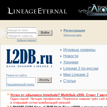
введите имя
Регистрация
введите пароль
Обратная связь
Забыли пароль?
Игровые серверы
Новости
Хроники
Lineage 2 по-русски
Мир Lineage 2
Поиск по сайту
Статьи
Расширенный поиск
Устал от обычного Interlude? MultiSub x550. Старт 7 авг
Один герой. Четыре профессии. Переноси навыки трёх саб-к
и открывай сотни комбинаций умений.