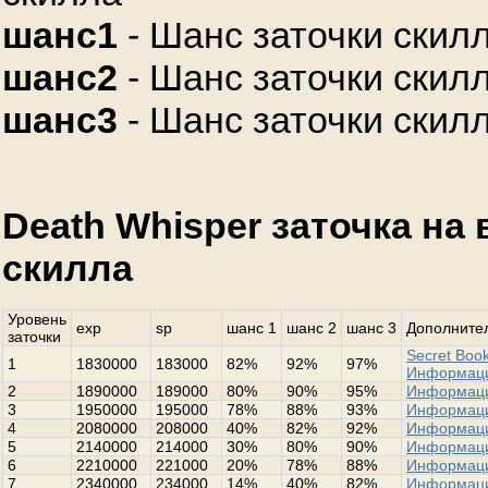
шанс1
- Шанс заточки скилл
шанс2
- Шанс заточки скилл
шанс3
- Шанс заточки скилл
Death Whisper заточка на
скилла
Уровень
exp
sp
шанс 1
шанс 2
шанс 3
Дополнител
заточки
Secret Book
1
1830000
183000
82%
92%
97%
Информац
2
1890000
189000
80%
90%
95%
Информац
3
1950000
195000
78%
88%
93%
Информац
4
2080000
208000
40%
82%
92%
Информац
5
2140000
214000
30%
80%
90%
Информац
6
2210000
221000
20%
78%
88%
Информац
7
2340000
234000
14%
40%
82%
Информац