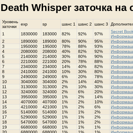
Death Whisper заточка на
Уровень
exp
sp
шанс 1
шанс 2
шанс 3
Дополнител
заточки
Secret Book
1
1830000
183000
82%
92%
97%
Информац
2
1890000
189000
80%
90%
95%
Информац
3
1950000
195000
78%
88%
93%
Информац
4
2080000
208000
40%
82%
92%
Информац
5
2140000
214000
30%
80%
90%
Информац
6
2210000
221000
20%
78%
88%
Информац
7
2340000
234000
14%
40%
82%
Информац
8
2410000
241000
10%
30%
80%
Информац
9
2490000
249000
6%
20%
78%
Информац
10
3040000
304000
2%
14%
40%
Информац
11
3130000
313000
2%
10%
30%
Информац
12
3240000
324000
2%
6%
20%
Информац
13
3950000
395000
1%
2%
14%
Информац
14
4070000
407000
1%
2%
10%
Информац
15
4210000
421000
1%
2%
6%
Информац
16
5140000
514000
1%
1%
2%
Информац
17
5290000
529000
1%
1%
2%
Информац
18
5470000
547000
1%
1%
2%
Информац
19
6680000
668000
1%
1%
1%
Информац
20
6880000
688000
1%
1%
1%
Информац