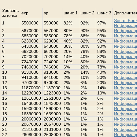
Уровень
exp
sp
шанс 1
шанс 2
шанс 3
Дополнител
заточки
Secret Book
1
5500000
550000
82%
92%
97%
Информац
2
5670000
567000
80%
90%
95%
Информац
3
5850000
585000
78%
88%
93%
Информац
4
6230000
623000
40%
82%
92%
Информац
5
6430000
643000
30%
80%
90%
Информац
6
6620000
662000
20%
78%
88%
Информац
7
7020000
702000
14%
40%
82%
Информац
8
7240000
724000
10%
30%
80%
Информац
9
7460000
746000
6%
20%
78%
Информац
10
9130000
913000
2%
14%
40%
Информац
11
9410000
941000
2%
10%
30%
Информац
12
9700000
970000
2%
6%
20%
Информац
13
11870000
1187000
1%
2%
14%
Информац
14
12230000
1223000
1%
2%
10%
Информац
15
12610000
1261000
1%
2%
6%
Информац
16
15430000
1543000
1%
1%
2%
Информац
17
15900000
1590000
1%
1%
2%
Информац
18
16390000
1639000
1%
1%
2%
Информац
19
20060000
2006000
1%
1%
1%
Информац
20
20670000
2067000
1%
1%
1%
Информац
21
21310000
2131000
1%
1%
1%
Информац
22
26080000
2608000
1%
1%
1%
Информац