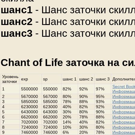
шанс1
- Шанс заточки скилл
шанс2
- Шанс заточки скилл
шанс3
- Шанс заточки скилл
Chant of Life заточка на с
Уровень
exp
sp
шанс 1
шанс 2
шанс 3
Дополнител
заточки
Secret Book
1
5500000
550000
82%
92%
97%
Информац
2
5670000
567000
80%
90%
95%
Информац
3
5850000
585000
78%
88%
93%
Информац
4
6230000
623000
40%
82%
92%
Информац
5
6430000
643000
30%
80%
90%
Информац
6
6620000
662000
20%
78%
88%
Информац
7
7020000
702000
14%
40%
82%
Информац
8
7240000
724000
10%
30%
80%
Информац
9
7460000
746000
6%
20%
78%
Информац