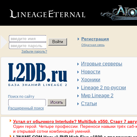
введите имя
Регистрация
введите пароль
Обратная связь
Забыли пароль?
Игровые серверы
Новости
Хроники
Lineage 2 по-русски
Мир Lineage 2
Поиск по сайту
Статьи
Расширенный поиск
Устал от обычного Interlude? MultiSub x550. Старт 7 авг
Один герой. Четыре профессии. Переноси навыки трёх саб-к
и открывай сотни комбинаций умений.