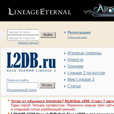
введите имя
Регистрация
введите пароль
Обратная связь
Забыли пароль?
Игровые серверы
Новости
Хроники
Lineage 2 по-русски
Мир Lineage 2
Поиск по сайту
Статьи
Расширенный поиск
Устал от обычного Interlude? MultiSub x550. Старт 7 авг
Один герой. Четыре профессии. Переноси навыки трёх саб-к
и открывай сотни комбинаций умений.