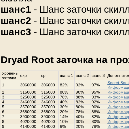
шанс1
- Шанс заточки скилл
шанс2
- Шанс заточки скилл
шанс3
- Шанс заточки скилл
Dryad Root заточка на пр
Уровень
exp
sp
шанс 1
шанс 2
шанс 3
Дополнител
заточки
Secret Book
1
3060000
306000
82%
92%
97%
Информац
2
3150000
315000
80%
90%
95%
Информац
3
3250000
325000
78%
88%
93%
Информац
4
3460000
346000
40%
82%
92%
Информац
5
3570000
357000
30%
80%
90%
Информац
6
3680000
368000
20%
78%
88%
Информац
7
3900000
390000
14%
40%
82%
Информац
8
4020000
402000
10%
30%
80%
Информац
9
4140000
414000
6%
20%
78%
Информац