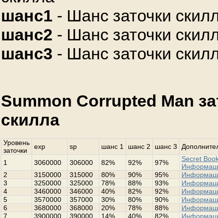
шанс1
- Шанс заточки скилл
шанс2
- Шанс заточки скилл
шанс3
- Шанс заточки скилл
Summon Corrupted Man за
скилла
Уровень
exp
sp
шанс 1
шанс 2
шанс 3
Дополнител
заточки
Secret Book
1
3060000
306000
82%
92%
97%
Информац
2
3150000
315000
80%
90%
95%
Информац
3
3250000
325000
78%
88%
93%
Информац
4
3460000
346000
40%
82%
92%
Информац
5
3570000
357000
30%
80%
90%
Информац
6
3680000
368000
20%
78%
88%
Информац
7
3900000
390000
14%
40%
82%
Информац