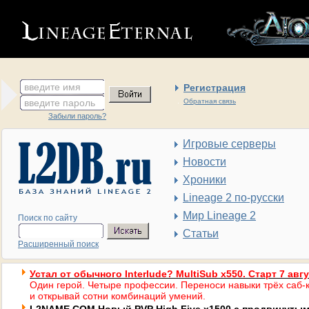
введите имя
Регистрация
введите пароль
Обратная связь
Забыли пароль?
Игровые серверы
Новости
Хроники
Lineage 2 по-русски
Мир Lineage 2
Поиск по сайту
Статьи
Расширенный поиск
Устал от обычного Interlude? MultiSub x550. Старт 7 авг
Один герой. Четыре профессии. Переноси навыки трёх саб-к
и открывай сотни комбинаций умений.