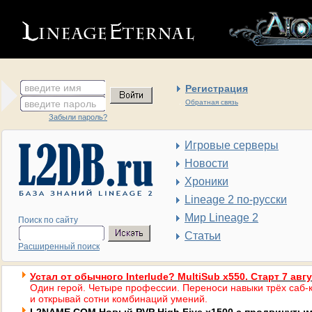
введите имя
Регистрация
введите пароль
Обратная связь
Забыли пароль?
Игровые серверы
Новости
Хроники
Lineage 2 по-русски
Мир Lineage 2
Поиск по сайту
Статьи
Расширенный поиск
Устал от обычного Interlude? MultiSub x550. Старт 7 авг
Один герой. Четыре профессии. Переноси навыки трёх саб-к
и открывай сотни комбинаций умений.