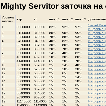
Mighty Servitor заточка н
Уровень
exp
sp
шанс 1
шанс 2
шанс 3
Дополнител
заточки
Secret Book
1
3060000
306000
82%
92%
97%
Информац
2
3150000
315000
80%
90%
95%
Информац
3
3250000
325000
78%
88%
93%
Информац
4
3460000
346000
40%
82%
92%
Информац
5
3570000
357000
30%
80%
90%
Информац
6
3680000
368000
20%
78%
88%
Информац
7
3900000
390000
14%
40%
82%
Информац
8
4020000
402000
10%
30%
80%
Информац
9
4140000
414000
6%
20%
78%
Информац
10
5070000
507000
2%
14%
40%
Информац
11
5230000
523000
2%
10%
30%
Информац
12
5380000
538000
2%
6%
20%
Информац
13
6590000
659000
1%
2%
14%
Информац
14
6800000
680000
1%
2%
10%
Информац
15
6990000
699000
1%
2%
6%
Информац
16
8570000
857000
1%
1%
2%
Информац
17
8840000
884000
1%
1%
2%
Информац
18
9090000
909000
1%
1%
2%
Информац
19
11140000
1114000
1%
1%
1%
Информац
20
11490000
1149000
1%
1%
1%
Информац