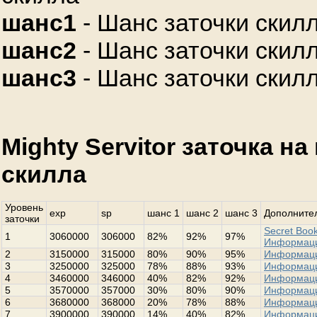
шанс1
- Шанс заточки скилл
шанс2
- Шанс заточки скилл
шанс3
- Шанс заточки скилл
Mighty Servitor заточка н
скилла
Уровень
exp
sp
шанс 1
шанс 2
шанс 3
Дополнител
заточки
Secret Book
1
3060000
306000
82%
92%
97%
Информац
2
3150000
315000
80%
90%
95%
Информац
3
3250000
325000
78%
88%
93%
Информац
4
3460000
346000
40%
82%
92%
Информац
5
3570000
357000
30%
80%
90%
Информац
6
3680000
368000
20%
78%
88%
Информац
7
3900000
390000
14%
40%
82%
Информац