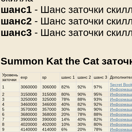
шанс1
- Шанс заточки скилл
шанс2
- Шанс заточки скилл
шанс3
- Шанс заточки скилл
Summon Kat the Cat заточ
Уровень
exp
sp
шанс 1
шанс 2
шанс 3
Дополнител
заточки
Secret Book
1
3060000
306000
82%
92%
97%
Информац
2
3150000
315000
80%
90%
95%
Информац
3
3250000
325000
78%
88%
93%
Информац
4
3460000
346000
40%
82%
92%
Информац
5
3570000
357000
30%
80%
90%
Информац
6
3680000
368000
20%
78%
88%
Информац
7
3900000
390000
14%
40%
82%
Информац
8
4020000
402000
10%
30%
80%
Информац
9
4140000
414000
6%
20%
78%
Информац