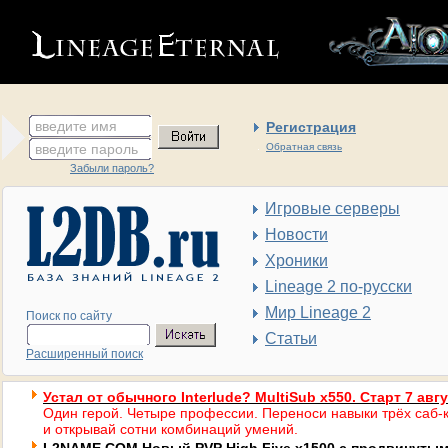
введите имя
Регистрация
введите пароль
Обратная связь
Забыли пароль?
Игровые серверы
Новости
Хроники
Lineage 2 по-русски
Мир Lineage 2
Поиск по сайту
Статьи
Расширенный поиск
Устал от обычного Interlude? MultiSub x550. Старт 7 авг
Один герой. Четыре профессии. Переноси навыки трёх саб-к
и открывай сотни комбинаций умений.