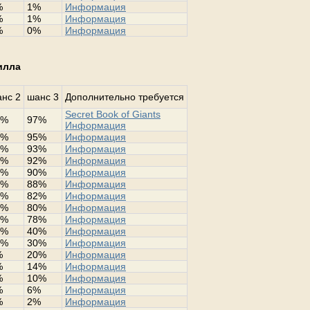
%
1%
Информация
%
1%
Информация
%
0%
Информация
килла
нс 2
шанс 3
Дополнительно требуется
Secret Book of Giants
2%
97%
Информация
0%
95%
Информация
8%
93%
Информация
2%
92%
Информация
0%
90%
Информация
8%
88%
Информация
0%
82%
Информация
0%
80%
Информация
0%
78%
Информация
4%
40%
Информация
0%
30%
Информация
%
20%
Информация
%
14%
Информация
%
10%
Информация
%
6%
Информация
%
2%
Информация