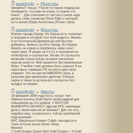
aazelinski
→
Монстры
SleepKnoT писал: "После 4 станов подряд вы
понимаете, что вам не очень то нужна эта
книга". - Для спасения от частых станов надо
делать себе сапортом Elven Elder у которой
есть магия (Баф) Антистана (Резист Шок).
aazelinski
→
Монстры
Южнее города Орена. Из Орена есть телепорт
в локацию в которой этот моб водится. Можно
и из Охотничьей Деревни до неё быстро
добежать. Бежать на Юго-Запад. Из Гирана
бежать на север и перебегать через мост
через реку. Я играю на С4 х1 и экономлю на
телепортах и соулшотах. Бегаю. И соулшоты
включаю только когда на меня несколько
персов агрятся. Мне нравятся Экстремальные
Игры. У мобов тоже должны быть шансы! А на
некоторых серверах РБ на изи в одно окно
убивают. Это не крутая MMORPG-игра, а
казуалка для маленьких девочек. Ровные
парни в такое (и используя соулшоты без
нужды) не играют.
aazelinski
→
Квесты
19 февраля 2009 года Гость писал: "нет
обмена монеты Gold Wyrm необходимой для
повышения до 1го уровня. У КОГО ЕЁ
ВЫМЕНЯТЬ МОЖНО? Другие НПС имеющие
дело с монетами её не меняют." Для тех кто,
подобно ему, столкнулся с той же проблемой,
подсказываю:
NPC Warehouse Keeper Collob, находится в
Town of Giran возле Armor Shop.
Меняет:
1 Gold Dragon Quest Item Gold Dragon = 5 Gold