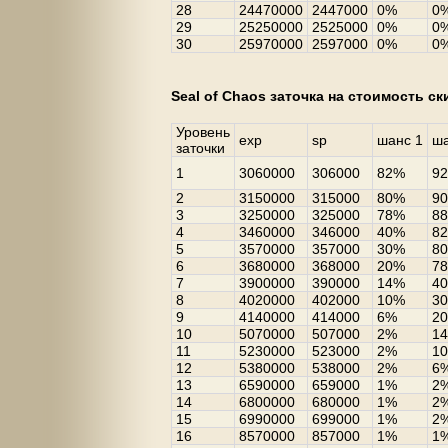
28
24470000
2447000
0%
0
29
25250000
2525000
0%
0
30
25970000
2597000
0%
0
Seal of Chaos заточка на стоимость с
Уровень
exp
sp
шанс 1
ша
заточки
1
3060000
306000
82%
9
2
3150000
315000
80%
9
3
3250000
325000
78%
8
4
3460000
346000
40%
8
5
3570000
357000
30%
8
6
3680000
368000
20%
7
7
3900000
390000
14%
4
8
4020000
402000
10%
3
9
4140000
414000
6%
2
10
5070000
507000
2%
1
11
5230000
523000
2%
1
12
5380000
538000
2%
6
13
6590000
659000
1%
2
14
6800000
680000
1%
2
15
6990000
699000
1%
2
16
8570000
857000
1%
1