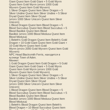
Giant Quest Item Gold Giant + 5 Gold Wyrm
Quest Item Gold Wyrm (итого 1000 Gold
Wyvern Quest Item Gold Wyvern)
1 Silver Dragon Quest Item Silver Dragon = 5
Silver Undine Quest Item Silver Undine + 5 Silver
Dryad Quest Item Silver Dryad
(итого 1000 Silver Unicorn Quest Item Silver
Unicorn)
1 Blood Dragon Quest Item Blood Dragon = 5
Blood Succubus Quest Item Blood Succubus + 5
Blood Basilisk Quest Item Blood
Basilisk (итого 1000 Blood Medusa Quest Item
Blood Medusa)
1 Beleth's Gold Dragon Quest Item Beleth’s Gold
Dragon = 10 Gold Giant Quest Item Gold Giant +
10 Gold Wyrm Quest Item Gold
Wyrm (итого 2000 Gold Wyvern Quest Item Gold
Wyvern)
NPC Head Blacksmith Ferris, находится в
кузнице Town of Aden.
Меняет:
1 Gold Dragon Quest Item Gold Dragon = 5 Gold
Giant Quest Item Gold Giant + 5 Gold Wyrm
Quest Item Gold Wyrm (итого 1000 Gold
Wyvern Quest Item Gold Wyvern)
1 Silver Dragon Quest Item Silver Dragon = 5
Silver Undine Quest Item Silver Undine + 5 Silver
Dryad Quest Item Silver Dryad
(итого 1000 Silver Unicorn Quest Item Silver
Unicorn)
1 Blood Dragon Quest Item Blood Dragon = 5
Blood Succubus Quest Item Blood Succubus + 5
Blood Basilisk Quest Item Blood
Basilisk (итого 1000 Blood Medusa Quest Item
Blood Medusa)
1 Beleth's Blood Dragon Quest Item Beleth’s
Blood Dragon = 10 Blood Succubus Quest Item