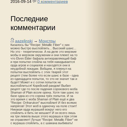
2016-09-14
0 комментариев
Последние
комментарии
aazelinski
→
Монстры
Казалось бы "Recipe: Metallic Fiber" с них
можно быстро выспойлить... Высокий шанс...
Но это - теоретически. А на деле это мерзкие
мобы в мерзком окружении и они плюют на то
что Elven Elder бафала антиоравляющий баф
и при попытке спойла на тебя накидывается
орда агров и социалов и находятся они в
неудобной локации. Вобщем, я плюнул на
попытки выспойлить с этих тварей этот
рецепт (тем более что если шанс в базе - одна
из одинадцати попыток, то это не значит так и
будет! Может и с сотни попыток не
выспойлиться! Корейский рандом! Выбил
рецепт где-то после падения сорокового моба
Shaman of Plain возле орена. Хотя там шанс по
базе одна из сто сорока трёх попыток. И за
это время с моба Shaman of Plain ещё и два
"Recipe: Oriharukon" выспойлил! И без всяких
напрягов! Этот моб в одиночку на поле стоит!
Никакая орда мурашей вокруг него его
спойлить и бить не мешает! И он всего лишь
на три левела выше этого мураша и при этом
не отравляет! Лучше "Recipe: Metallic Fiber" не
с мураша спойлить, а с шамана выбивать!