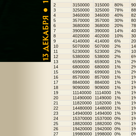
2
3150000
315000
80%
9
3
3250000
325000
78%
8
4
3460000
346000
40%
8
5
3570000
357000
30%
8
6
3680000
368000
20%
7
7
3900000
390000
14%
4
8
4020000
402000
10%
3
9
4140000
414000
6%
2
10
5070000
507000
2%
1
11
5230000
523000
2%
1
12
5380000
538000
2%
6
13
6590000
659000
1%
2
14
6800000
680000
1%
2
15
6990000
699000
1%
2
16
8570000
857000
1%
1
17
8840000
884000
1%
1
18
9090000
909000
1%
1
19
11140000
1114000
1%
1
20
11490000
1149000
1%
1
21
11820000
1182000
1%
1
22
14480000
1448000
1%
1
23
14940000
1494000
1%
1
24
15370000
1537000
0%
1
25
18820000
1882000
0%
1
26
19420000
1942000
0%
1
27
19980000
1998000
0%
0