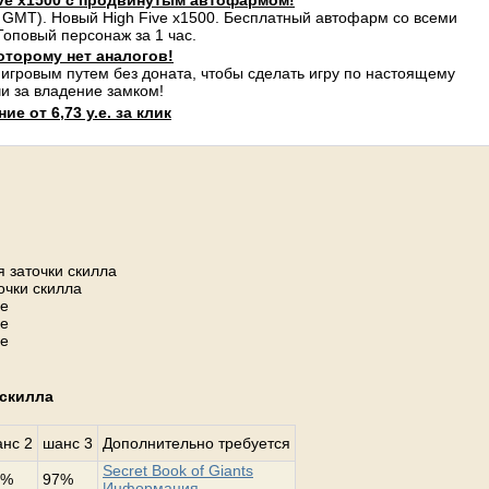
ve x1500 с продвинутым автофармом!
 GMT). Новый High Five x1500. Бесплатный автофарм со всеми
оповый персонаж за 1 час.
оторому нет аналогов!
 игровым путем без доната, чтобы сделать игру по настоящему
и за владение замком!
е от 6,73 у.е. за клик
 заточки скилла
очки скилла
не
не
не
 скилла
нс 2
шанс 3
Дополнительно требуется
Secret Book of Giants
2%
97%
Информация