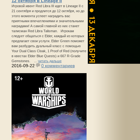
12 октября в Lineage II
Игровой ивент Red Libra III идет в Lineage II с
21 сентября и продлится до 12 октября, но до
этого момента успеет наградить вас
приятными впечатлениями и значительными
наградами! А самой главной из них станет
талисман Red Libra Talisman. Игрокам
следует общаться с Elder, каждый из которых
предлагает свои услуги. Elder Green поможет
вам разбудить дуальный класс с помощью
Your Dual Class Cloak, 1 Proof of Red (получите
в квестах Elder Blue Quests) и 667 R-Grade
Gemstones. ...
читать дальше
2016-09-22
0 комментариев