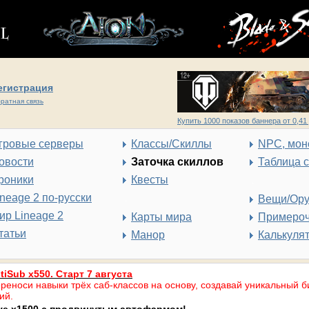
егистрация
ратная связь
Купить 1000 показов баннера от 0,41 
гровые серверы
Классы/Скиллы
NPC, мон
овости
Заточка скиллов
Таблица 
роники
Квесты
ineage 2 по-русски
Вещи/Ор
ир Lineage 2
Карты мира
Примеро
татьи
Манор
Калькуля
tiSub x550. Старт 7 августа
реноси навыки трёх саб-классов на основу, создавай уникальный б
ий.