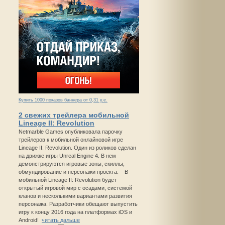
Купить 1000 показов баннера от 0,31 у.е.
2 свежих трейлера мобильной
Lineage II: Revolution
Netmarble Games опубликовала парочку
трейлеров к мобильной онлайновой игре
Lineage II: Revolution. Один из роликов сделан
на движке игры Unreal Engine 4. В нем
демонстрируются игровые зоны, скиллы,
обмундирование и персонажи проекта. В
мобильной Lineage II: Revolution будет
открытый игровой мир с осадами, системой
кланов и несколькими вариантами развития
персонажа. Разработчики обещают выпустить
игру к концу 2016 года на платформах iOS и
Android!
читать дальше