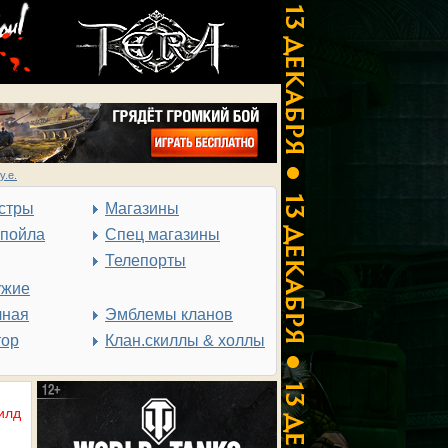
у.е.
стры
Магазины
спойла
Спец магазины
Телепорты
ужие
чная
Эмблемы кланов
тор
Клан.скиллы & холлы
илд