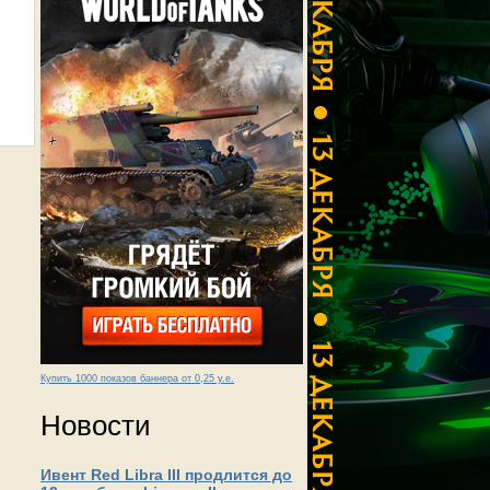
Купить 1000 показов баннера от 0,25 у.е.
Новости
Ивент Red Libra III продлится до