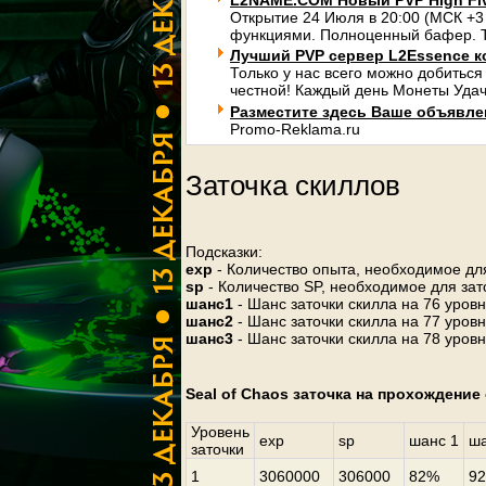
L2NAME.COM Новый PVP High Fi
Открытие 24 Июля в 20:00 (МСК +3
функциями. Полноценный бафер. Т
Лучший PVP сервер L2Essence к
Только у нас всего можно добиться
честной! Каждый день Монеты Удач
Разместите здесь Ваше объявлени
Promo-Reklama.ru
Заточка скиллов
Подсказки:
exp
- Количество опыта, необходимое для
sp
- Количество SP, необходимое для зат
шанс1
- Шанс заточки скилла на 76 уров
шанс2
- Шанс заточки скилла на 77 уров
шанс3
- Шанс заточки скилла на 78 уров
Seal of Chaos заточка на прохождение
Уровень
exp
sp
шанс 1
ша
заточки
1
3060000
306000
82%
9