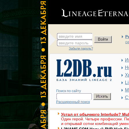
введите имя
Р
введите пароль
Об
Забыли пароль?
И
Н
Х
L
М
Поиск по сайту
С
Расширенный поиск
Устал от обычного Interlude? Mul
Один герой. Четыре профессии. Пе
и открывай сотни комбинаций умен