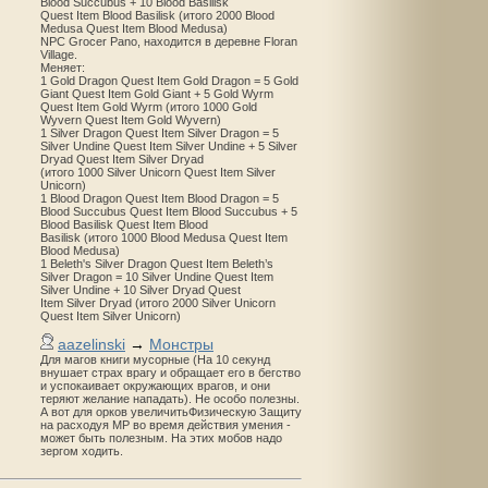
Blood Succubus + 10 Blood Basilisk
Quest Item Blood Basilisk (итого 2000 Blood
Medusa Quest Item Blood Medusa)
NPC Grocer Pano, находится в деревне Floran
Village.
Меняет:
1 Gold Dragon Quest Item Gold Dragon = 5 Gold
Giant Quest Item Gold Giant + 5 Gold Wyrm
Quest Item Gold Wyrm (итого 1000 Gold
Wyvern Quest Item Gold Wyvern)
1 Silver Dragon Quest Item Silver Dragon = 5
Silver Undine Quest Item Silver Undine + 5 Silver
Dryad Quest Item Silver Dryad
(итого 1000 Silver Unicorn Quest Item Silver
Unicorn)
1 Blood Dragon Quest Item Blood Dragon = 5
Blood Succubus Quest Item Blood Succubus + 5
Blood Basilisk Quest Item Blood
Basilisk (итого 1000 Blood Medusa Quest Item
Blood Medusa)
1 Beleth's Silver Dragon Quest Item Beleth’s
Silver Dragon = 10 Silver Undine Quest Item
Silver Undine + 10 Silver Dryad Quest
Item Silver Dryad (итого 2000 Silver Unicorn
Quest Item Silver Unicorn)
aazelinski
→
Монстры
Для магов книги мусорные (На 10 секунд
внушает страх врагу и обращает его в бегство
и успокаивает окружающих врагов, и они
теряют желание нападать). Не особо полезны.
А вот для орков увеличитьФизическую Защиту
на расходуя MP во время действия умения -
может быть полезным. На этих мобов надо
зергом ходить.