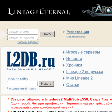
введите имя
Регистрация
введите пароль
Обратная связь
Забыли пароль?
Игровые серверы
Новости
Хроники
Lineage 2 по-русски
Мир Lineage 2
Поиск по сайту
Статьи
Расширенный поиск
Устал от обычного Interlude? MultiSub x550. Старт 7 авг
Один герой. Четыре профессии. Переноси навыки трёх саб-к
и открывай сотни комбинаций умений.