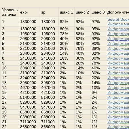
Уровень
exp
sp
шанс 1
шанс 2
шанс 3
Дополнител
заточки
Secret Book
1
1830000
183000
82%
92%
97%
Информац
2
1890000
189000
80%
90%
95%
Информац
3
1950000
195000
78%
88%
93%
Информац
4
2080000
208000
40%
82%
92%
Информац
5
2140000
214000
30%
80%
90%
Информац
6
2210000
221000
20%
78%
88%
Информац
7
2340000
234000
14%
40%
82%
Информац
8
2410000
241000
10%
30%
80%
Информац
9
2490000
249000
6%
20%
78%
Информац
10
3040000
304000
2%
14%
40%
Информац
11
3130000
313000
2%
10%
30%
Информац
12
3240000
324000
2%
6%
20%
Информац
13
3950000
395000
1%
2%
14%
Информац
14
4070000
407000
1%
2%
10%
Информац
15
4210000
421000
1%
2%
6%
Информац
16
5140000
514000
1%
1%
2%
Информац
17
5290000
529000
1%
1%
2%
Информац
18
5470000
547000
1%
1%
2%
Информац
19
6680000
668000
1%
1%
1%
Информац
20
6880000
688000
1%
1%
1%
Информац
21
7110000
711000
1%
1%
1%
Информац
22
8680000
868000
1%
1%
1%
Информац