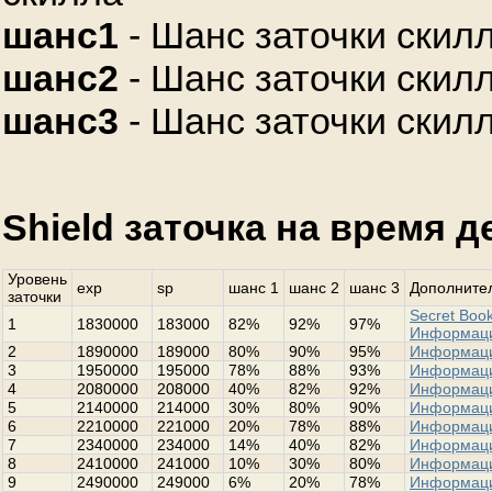
шанс1
- Шанс заточки скилл
шанс2
- Шанс заточки скилл
шанс3
- Шанс заточки скилл
Shield заточка на время 
Уровень
exp
sp
шанс 1
шанс 2
шанс 3
Дополнител
заточки
Secret Book
1
1830000
183000
82%
92%
97%
Информац
2
1890000
189000
80%
90%
95%
Информац
3
1950000
195000
78%
88%
93%
Информац
4
2080000
208000
40%
82%
92%
Информац
5
2140000
214000
30%
80%
90%
Информац
6
2210000
221000
20%
78%
88%
Информац
7
2340000
234000
14%
40%
82%
Информац
8
2410000
241000
10%
30%
80%
Информац
9
2490000
249000
6%
20%
78%
Информац