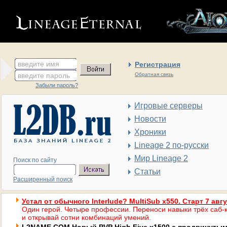
введите имя
Регистрация
введите пароль
Обратная связь
Забыли пароль?
Игровые серверы
Новости
Хроники
Lineage 2 по-русски
Мир Lineage 2
Поиск по сайту
Статьи
Расширенный поиск
Устал от обычного Interlude? MultiSub x550. Старт 7 авг
Один герой. Четыре профессии. Переноси навыки трёх саб-к
и открывай сотни комбинаций умений.