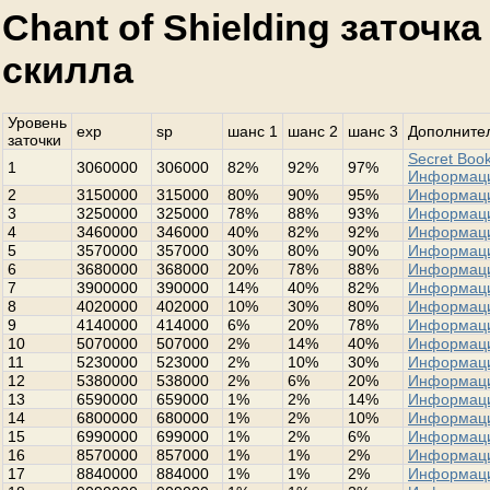
Chant of Shielding заточк
скилла
Уровень
exp
sp
шанс 1
шанс 2
шанс 3
Дополнител
заточки
Secret Book
1
3060000
306000
82%
92%
97%
Информац
2
3150000
315000
80%
90%
95%
Информац
3
3250000
325000
78%
88%
93%
Информац
4
3460000
346000
40%
82%
92%
Информац
5
3570000
357000
30%
80%
90%
Информац
6
3680000
368000
20%
78%
88%
Информац
7
3900000
390000
14%
40%
82%
Информац
8
4020000
402000
10%
30%
80%
Информац
9
4140000
414000
6%
20%
78%
Информац
10
5070000
507000
2%
14%
40%
Информац
11
5230000
523000
2%
10%
30%
Информац
12
5380000
538000
2%
6%
20%
Информац
13
6590000
659000
1%
2%
14%
Информац
14
6800000
680000
1%
2%
10%
Информац
15
6990000
699000
1%
2%
6%
Информац
16
8570000
857000
1%
1%
2%
Информац
17
8840000
884000
1%
1%
2%
Информац