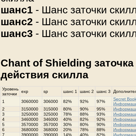
шанс1
- Шанс заточки скилл
шанс2
- Шанс заточки скилл
шанс3
- Шанс заточки скилл
Chant of Shielding заточк
действия скилла
Уровень
exp
sp
шанс 1
шанс 2
шанс 3
Дополнител
заточки
Secret Book
1
3060000
306000
82%
92%
97%
Информац
2
3150000
315000
80%
90%
95%
Информац
3
3250000
325000
78%
88%
93%
Информац
4
3460000
346000
40%
82%
92%
Информац
5
3570000
357000
30%
80%
90%
Информац
6
3680000
368000
20%
78%
88%
Информац
7
3900000
390000
14%
40%
82%
Информац