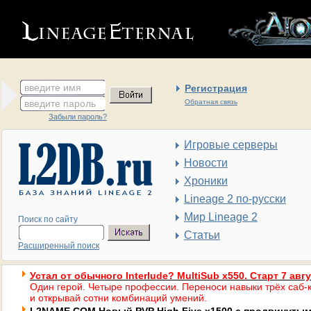
введите имя
Регистрация
введите пароль
Обратная связь
Забыли пароль?
Игровые серверы
Новости
Хроники
Lineage 2 по-русски
Мир Lineage 2
Поиск по сайту
Статьи
Расширенный поиск
Устал от обычного Interlude? MultiSub x550. Старт 7 авг
Один герой. Четыре профессии. Переноси навыки трёх саб-к
и открывай сотни комбинаций умений.