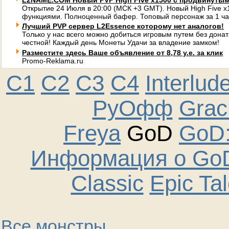
L2NAME.COM Новый PVP High Five x1500 с продвинуты
Открытие 24 Июля в 20:00 (МСК +3 GMT). Новый High Five 
функциями. Полноценный бафер. Топовый персонаж за 1 ча
Лучший PVP сервер L2Essence которому нет аналогов!
Только у нас всего можно добиться игровым путем без донат
честной! Каждый день Монеты Удачи за владение замком!
Разместите здесь Ваше объявление от 8,78 у.е. за клик
Promo-Reklama.ru
C1
C2
C3
C4
Interlud
РуОфф
Graci
Freya
GoD
GoD:
Информация о GoD
Classic
Epic Ta
Все монстры