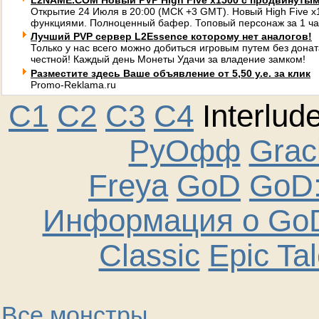
L2NAME.COM Новый PVP High Five x1500 с продвинуты
Открытие 24 Июля в 20:00 (МСК +3 GMT). Новый High Five 
функциями. Полноценный бафер. Топовый персонаж за 1 ча
Лучший PVP сервер L2Essence которому нет аналогов!
Только у нас всего можно добиться игровым путем без донат
честной! Каждый день Монеты Удачи за владение замком!
Разместите здесь Ваше объявление от 5,50 у.е. за клик
Promo-Reklama.ru
C1
C2
C3
C4
Interlud
РуОфф
Graci
Freya
GoD
GoD:
Информация о GoD
Classic
Epic Ta
Все монстры