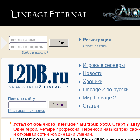
введите имя
Регистрация
введите пароль
Обратная связь
Забыли пароль?
Игровые серверы
Новости
Хроники
Lineage 2 по-русски
Мир Lineage 2
Поиск по сайту
Статьи
Расширенный поиск
Устал от обычного Interlude? MultiSub x550. Старт 7 авг
Один герой. Четыре профессии. Переноси навыки трёх саб-к
и открывай сотни комбинаций умений.