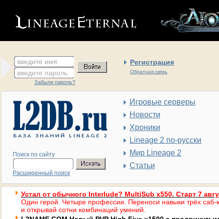
введите имя
Регистрация
введите пароль
Обратная связь
Забыли пароль?
Игровые серверы
Новости
Хроники
Lineage 2 по-русски
Мир Lineage 2
Поиск по сайту
Статьи
Расширенный поиск
Устал от обычного Interlude? MultiSub x550. Старт 7 авг
Один герой. Четыре профессии. Переноси навыки трёх саб-к
и открывай сотни комбинаций умений.