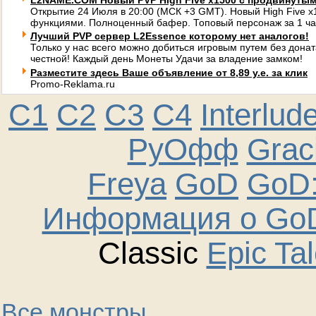
L2NAME.COM Новый PVP High Five x1500 с продвинуты
Открытие 24 Июля в 20:00 (МСК +3 GMT). Новый High Five 
функциями. Полноценный бафер. Топовый персонаж за 1 ча
Лучший PVP сервер L2Essence которому нет аналогов!
Только у нас всего можно добиться игровым путем без донат
честной! Каждый день Монеты Удачи за владение замком!
Разместите здесь Ваше объявление от 8,89 у.е. за клик
Promo-Reklama.ru
C1
C2
C3
C4
Interlud
РуОфф
Graci
Freya
GoD
GoD:
Информация о GoD
Classic
Epic Ta
Все монстры