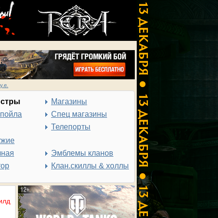
у.е.
нстры
Магазины
спойла
Спец магазины
Телепорты
ужие
чная
Эмблемы кланов
тор
Клан.скиллы & холлы
илд