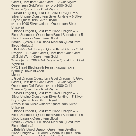
Giant Quest Item Gold Giant + 5 Gold Wyrm
Quest Item Gold Wyrm (итого 1000 Gold
Wyvern Quest Item Gold Wyvern)
1 Silver Dragon Quest Item Silver Dragon = 5
Silver Undine Quest Item Silver Undine + 5 Silver
Dryad Quest Item Silver Dryad
(итого 1000 Silver Unicorn Quest Item Silver
Unicorn)
1 Blood Dragon Quest Item Blood Dragon = 5
Blood Succubus Quest Item Blood Succubus + 5
Blood Basilisk Quest Item Blood
Basilisk (итого 1000 Blood Medusa Quest Item
Blood Medusa)
1 Beleth's Gold Dragon Quest Item Beleth’s Gold
Dragon = 10 Gold Giant Quest Item Gold Giant +
10 Gold Wyrm Quest Item Gold
Wyrm (итого 2000 Gold Wyvern Quest Item Gold
Wyvern)
NPC Head Blacksmith Ferris, находится в
кузнице Town of Aden.
Меняет:
1 Gold Dragon Quest Item Gold Dragon = 5 Gold
Giant Quest Item Gold Giant + 5 Gold Wyrm
Quest Item Gold Wyrm (итого 1000 Gold
Wyvern Quest Item Gold Wyvern)
1 Silver Dragon Quest Item Silver Dragon = 5
Silver Undine Quest Item Silver Undine + 5 Silver
Dryad Quest Item Silver Dryad
(итого 1000 Silver Unicorn Quest Item Silver
Unicorn)
1 Blood Dragon Quest Item Blood Dragon = 5
Blood Succubus Quest Item Blood Succubus + 5
Blood Basilisk Quest Item Blood
Basilisk (итого 1000 Blood Medusa Quest Item
Blood Medusa)
1 Beleth's Blood Dragon Quest Item Beleth’s
Blood Dragon = 10 Blood Succubus Quest Item