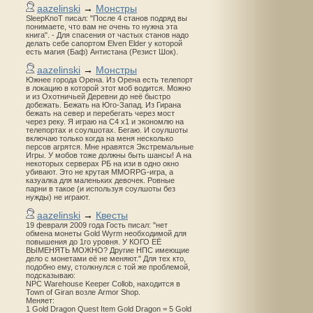
aazelinski
→
Монстры
SleepKnoT писал: "После 4 станов подряд вы
понимаете, что вам не очень то нужна эта
книга". - Для спасения от частых станов надо
делать себе сапортом Elven Elder у которой
есть магия (Баф) Антистана (Резист Шок).
aazelinski
→
Монстры
Южнее города Орена. Из Орена есть телепорт
в локацию в которой этот моб водится. Можно
и из Охотничьей Деревни до неё быстро
добежать. Бежать на Юго-Запад. Из Гирана
бежать на север и перебегать через мост
через реку. Я играю на С4 х1 и экономлю на
телепортах и соулшотах. Бегаю. И соулшоты
включаю только когда на меня несколько
персов агрятся. Мне нравятся Экстремальные
Игры. У мобов тоже должны быть шансы! А на
некоторых серверах РБ на изи в одно окно
убивают. Это не крутая MMORPG-игра, а
казуалка для маленьких девочек. Ровные
парни в такое (и используя соулшоты без
нужды) не играют.
aazelinski
→
Квесты
19 февраля 2009 года Гость писал: "нет
обмена монеты Gold Wyrm необходимой для
повышения до 1го уровня. У КОГО ЕЁ
ВЫМЕНЯТЬ МОЖНО? Другие НПС имеющие
дело с монетами её не меняют." Для тех кто,
подобно ему, столкнулся с той же проблемой,
подсказываю:
NPC Warehouse Keeper Collob, находится в
Town of Giran возле Armor Shop.
Меняет:
1 Gold Dragon Quest Item Gold Dragon = 5 Gold