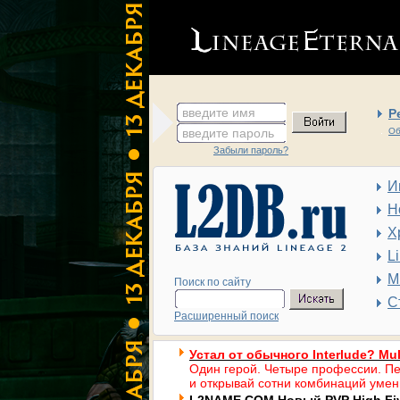
введите имя
Р
введите пароль
Об
Забыли пароль?
И
Н
Х
L
М
Поиск по сайту
С
Расширенный поиск
Устал от обычного Interlude? Mul
Один герой. Четыре профессии. Пе
и открывай сотни комбинаций умен