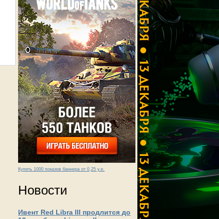
Купить 1000 показов баннера от 0,25 у.е.
Новости
Ивент Red Libra III продлится до