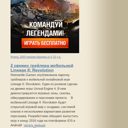
Купить 1000 показов баннера от 0,31 у.е.
2 свежих трейлера мобильной
Lineage II: Revolution
Netmarble Games опубликовала парочку
трейлеров к мобильной онлайновой игре
Lineage II: Revolution. Один из роликов сделан
на движке игры Unreal Engine 4. В нем
демонстрируются игровые зоны, скиллы,
обмундирование и персонажи проекта. В
мобильной Lineage II: Revolution будет
открытый игровой мир с осадами, системой
кланов и несколькими вариантами развития
персонажа. Разработчики обещают выпустить
игру к концу 2016 года на платформах iOS и
Android!
читать дальше