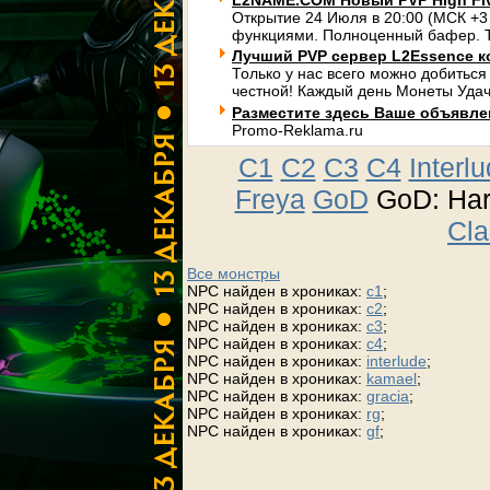
L2NAME.COM Новый PVP High Fi
Открытие 24 Июля в 20:00 (МСК +3
функциями. Полноценный бафер. Т
Лучший PVP сервер L2Essence к
Только у нас всего можно добиться
честной! Каждый день Монеты Удач
Разместите здесь Ваше объявлени
Promo-Reklama.ru
C1
C2
C3
C4
Interl
Freya
GoD
GoD: Ha
Cla
Все монстры
NPC найден в хрониках:
c1
;
NPC найден в хрониках:
c2
;
NPC найден в хрониках:
c3
;
NPC найден в хрониках:
c4
;
NPC найден в хрониках:
interlude
;
NPC найден в хрониках:
kamael
;
NPC найден в хрониках:
gracia
;
NPC найден в хрониках:
rg
;
NPC найден в хрониках:
gf
;