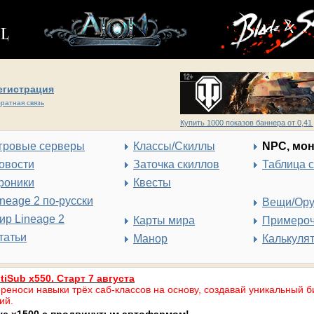
егистрация
ратная связь
Купить 1000 показов баннера от 0,41 
гровые серверы
Классы/Скиллы
NPC, мо
овости
Заточка скиллов
Таблица 
роники
Квесты
ineage 2 по-русски
Вещи/Ор
ир Lineage 2
Карты мира
Примеро
татьи
Манор
Калькуля
tiSub x550. Старт 7 августа
реноси навыки трёх саб-классов на основу, создавай уникальный б
ий.