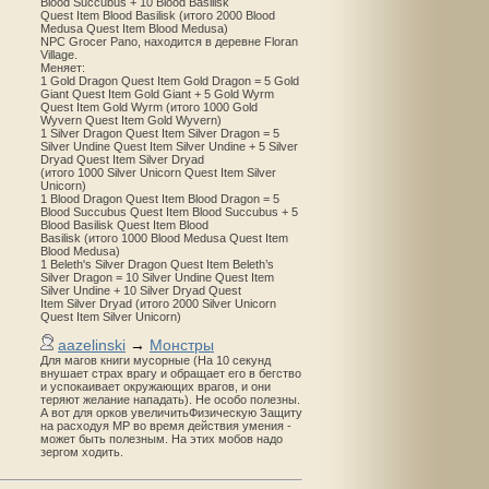
Blood Succubus + 10 Blood Basilisk
Quest Item Blood Basilisk (итого 2000 Blood
Medusa Quest Item Blood Medusa)
NPC Grocer Pano, находится в деревне Floran
Village.
Меняет:
1 Gold Dragon Quest Item Gold Dragon = 5 Gold
Giant Quest Item Gold Giant + 5 Gold Wyrm
Quest Item Gold Wyrm (итого 1000 Gold
Wyvern Quest Item Gold Wyvern)
1 Silver Dragon Quest Item Silver Dragon = 5
Silver Undine Quest Item Silver Undine + 5 Silver
Dryad Quest Item Silver Dryad
(итого 1000 Silver Unicorn Quest Item Silver
Unicorn)
1 Blood Dragon Quest Item Blood Dragon = 5
Blood Succubus Quest Item Blood Succubus + 5
Blood Basilisk Quest Item Blood
Basilisk (итого 1000 Blood Medusa Quest Item
Blood Medusa)
1 Beleth's Silver Dragon Quest Item Beleth’s
Silver Dragon = 10 Silver Undine Quest Item
Silver Undine + 10 Silver Dryad Quest
Item Silver Dryad (итого 2000 Silver Unicorn
Quest Item Silver Unicorn)
aazelinski
→
Монстры
Для магов книги мусорные (На 10 секунд
внушает страх врагу и обращает его в бегство
и успокаивает окружающих врагов, и они
теряют желание нападать). Не особо полезны.
А вот для орков увеличитьФизическую Защиту
на расходуя MP во время действия умения -
может быть полезным. На этих мобов надо
зергом ходить.