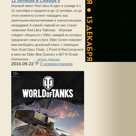
12 октября в Lineage II
Игровой ивент Red Libra III идет в Lineage II с
21 сентября и продлится до 12 октября, но до
этого момента успеет наградить вас
приятными впечатлениями и значительными
наградами! А самой главной из них станет
талисман Red Libra Talisman. Игрокам
следует общаться с Elder, каждый из которых
предлагает свои услуги. Elder Green поможет
вам разбудить дуальный класс с помощью
Your Dual Class Cloak, 1 Proof of Red (получите
в квестах Elder Blue Quests) и 667 R-Grade
Gemstones. ...
читать дальше
2016-09-22
0 комментариев