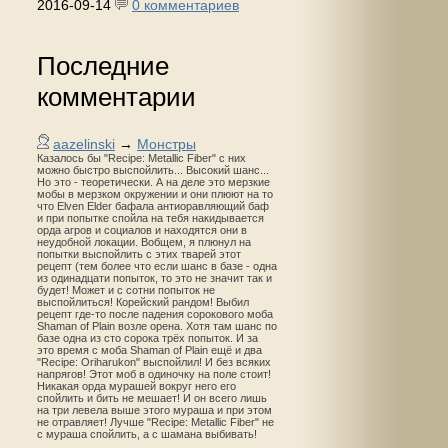
2016-09-14
0 комментариев
Последние
комментарии
aazelinski
→
Монстры
Казалось бы "Recipe: Metallic Fiber" с них
можно быстро выспойлить... Высокий шанс...
Но это - теоретически. А на деле это мерзкие
мобы в мерзком окружении и они плюют на то
что Elven Elder бафала антиоравляющий баф
и при попытке спойла на тебя накидывается
орда агров и социалов и находятся они в
неудобной локации. Вобщем, я плюнул на
попытки выспойлить с этих тварей этот
рецепт (тем более что если шанс в базе - одна
из одинадцати попыток, то это не значит так и
будет! Может и с сотни попыток не
выспойлиться! Корейский рандом! Выбил
рецепт где-то после падения сорокового моба
Shaman of Plain возле орена. Хотя там шанс по
базе одна из сто сорока трёх попыток. И за
это время с моба Shaman of Plain ещё и два
"Recipe: Oriharukon" выспойлил! И без всяких
напрягов! Этот моб в одиночку на поле стоит!
Никакая орда мурашей вокруг него его
спойлить и бить не мешает! И он всего лишь
на три левела выше этого мураша и при этом
не отравляет! Лучше "Recipe: Metallic Fiber" не
с мураша спойлить, а с шамана выбивать!