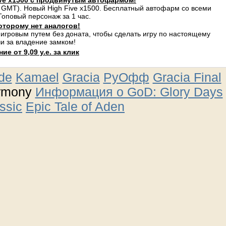
ve x1500 с продвинутым автофармом!
 GMT). Новый High Five x1500. Бесплатный автофарм со всеми
оповый персонаж за 1 час.
оторому нет аналогов!
 игровым путем без доната, чтобы сделать игру по настоящему
и за владение замком!
е от 9,09 у.е. за клик
ude
Kamael
Gracia
РуОфф
Gracia Final
rmony
Информация о GoD: Glory Days
ssic
Epic Tale of Aden